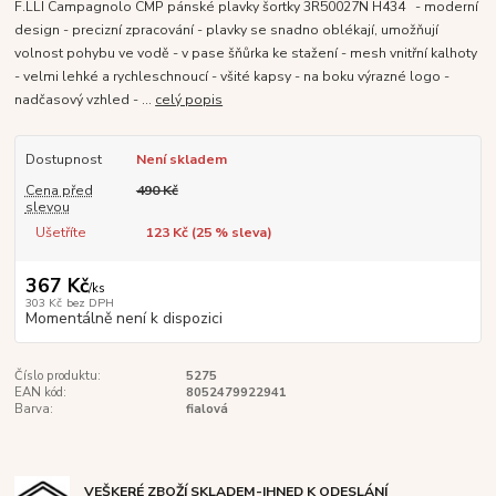
F.LLI Campagnolo CMP pánské plavky šortky 3R50027N H434 - moderní
design - precizní zpracování - plavky se snadno oblékají, umožňují
volnost pohybu ve vodě - v pase šňůrka ke stažení - mesh vnitřní kalhoty
- velmi lehké a rychleschnoucí - všité kapsy - na boku výrazné logo -
nadčasový vzhled - ...
celý popis
Dostupnost
Není skladem
Cena před
490 Kč
slevou
Ušetříte
123 Kč (
25
% sleva)
367 Kč
/
ks
303 Kč
bez DPH
Momentálně není k dispozici
Číslo produktu:
5275
EAN kód:
8052479922941
Barva:
fialová
VEŠKERÉ ZBOŽÍ SKLADEM-IHNED K ODESLÁNÍ