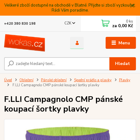
Veškeré zboží dostupné na obchodě v Blatné. Přijdte si zboží vyzkoušet.
Rádi Vám poradíme.
0
ks
CZK
+420 380 830 198
za
0,00 Kč
Menu
Hledat
Úvod
Oblečení
Pánské oblečení
Spodní prádlo a plavky
Plavky
F.LLI Campagnolo CMP pánské koupací šortky plavky
F.LLI Campagnolo CMP pánské
koupací šortky plavky