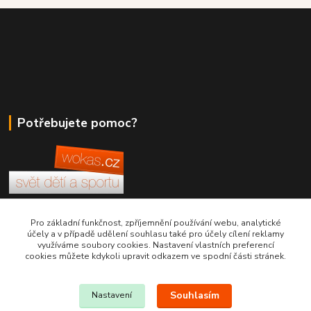
Potřebujete pomoc?
+420 380 830 198
Pro základní funkčnost, zpříjemnění používání webu, analytické
účely a v případě udělení souhlasu také pro účely cílení reklamy
využíváme soubory cookies. Nastavení vlastních preferencí
wokas.online@yahoo.cz
cookies můžete kdykoli upravit odkazem ve spodní části stránek.
Souhlasím
Nastavení