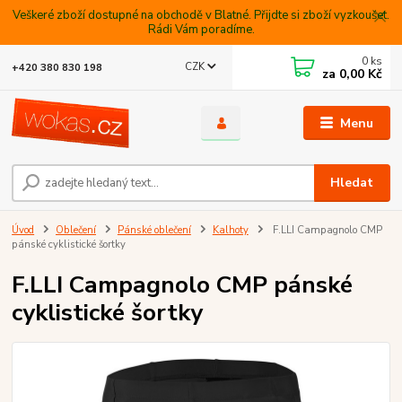
Veškeré zboží dostupné na obchodě v Blatné. Přijdte si zboží vyzkoušet.
Rádi Vám poradíme.
0
ks
CZK
+420 380 830 198
za
0,00 Kč
Menu
Hledat
Úvod
Oblečení
Pánské oblečení
Kalhoty
F.LLI Campagnolo CMP
pánské cyklistické šortky
F.LLI Campagnolo CMP pánské
cyklistické šortky