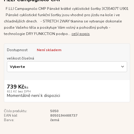
F.LLI Campagnolo CMP Pánské krátké cyklistické šortky 3C55407T U901
Pánské cyklistické funkční šortky jsou vhodné pro jízdu na kole i ve
chladnějších dnech. - STRETCH 2WAY tkanina se vytvaruje dokonale
podle Vašeho těla a poskytuje Vám volný a pohodlný pohyb -
technologie DRY FUNKCTION podpo...
celý popis
Dostupnost
Není skladem
velikost číselná
739 Kč
/
ks
611 Kč
bez DPH
Momentálně není k dispozici
Číslo produktu:
5050
EAN kód:
8050194468737
Barva:
černá