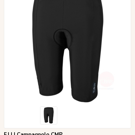
F.LLI Campagnolo CMP