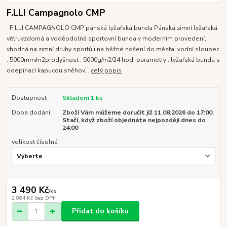
F.LLI Campagnolo CMP
F.LLI CAMPAGNOLO CMP pánská lyžařská bunda Pánská zimní lyžařská
větruvzdorná a voděodolná sportovní bunda v moderním provedení,
vhodná na zimní druhy sportů i na běžné nošení do města. vodní sloupec
: 5000mm/m2prodyšnost : 5000g/m2/24 hod. parametry : lyžařská bunda s
odepínací kapucou sněhov...
celý popis
Dostupnost
Skladem 1 ks
Doba dodání
Zboží Vám můžeme doručit již 11.08.2026 do 17:00.
Stačí, když zboží objednáte nejpozději dnes do
24:00
velikost číselná
3 490 Kč
/
ks
2 884 Kč
bez DPH
Přidat do košíku