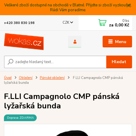
Veškeré zboží dostupné na obchodě v Blatné. Přijdte si zboží vyzkoušet.
Rádi Vám poradíme.
0
ks
CZK
+420 380 830 198
za
0,00 Kč
Menu
Hledat
Úvod
Oblečení
Pánské oblečení
F.LLI Campagnolo CMP pánská
lyžařská bunda
F.LLI Campagnolo CMP pánská
lyžařská bunda
Doprava ZDARMA