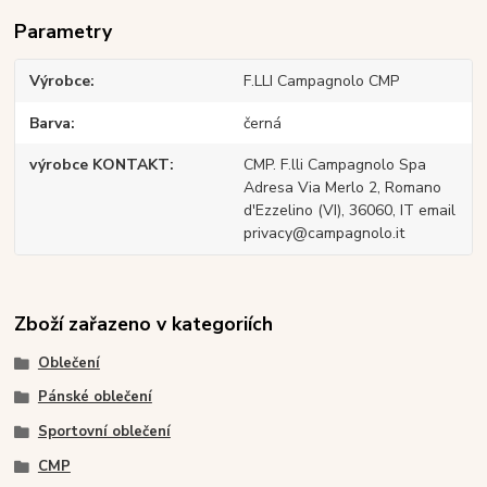
Parametry
Výrobce
F.LLI Campagnolo CMP
Barva
černá
výrobce KONTAKT
CMP. F.lli Campagnolo Spa
Adresa Via Merlo 2, Romano
d'Ezzelino (VI), 36060, IT email
privacy@campagnolo.it
Zboží zařazeno v kategoriích
Oblečení
Pánské oblečení
Sportovní oblečení
CMP