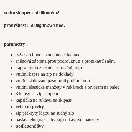
vodní sloupec : 5000mm/m2
prodyšnost : 5000g/m2/24 hod.
parametry :
lyžařská bunda s odepínací kapucou
sněhová zábrana proti podfouknutí a proniknutí sněhu
kapsa pro bezpečné uschování brýlí
vnitřní kapsa na zip na doklady
vnitřní stahování pasu proti podfouknutí
vnitřní elastické manžety v rukávech s otvorem na palec
3 kapsy na zip s logem
kapsička na rukávu na skipass
reflexní prvky
zip překrytý légou na suchý zip
nastavitelné(na suchý zip) rukávové manžety
podlepené švy