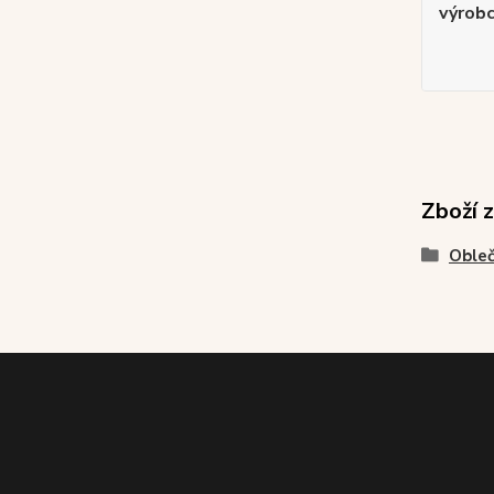
výrob
Zboží 
Obleč