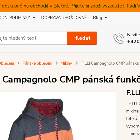
 dostupné na obchodě v Blatné. Přijdte si zboží vyzkoušet. Rádi
DNÍ PODMÍNKY
DOPRAVA a POŠTOVNÉ
Blog
Nevíte
Hledat
+420
blečení
Pánské oblečení
Mikiny
F.LLI Campagnolo CMP pánská fu
I Campagnolo CMP pánská funkčn
F.LL
F.LLI
mikina
lehká 
výborné
- omez