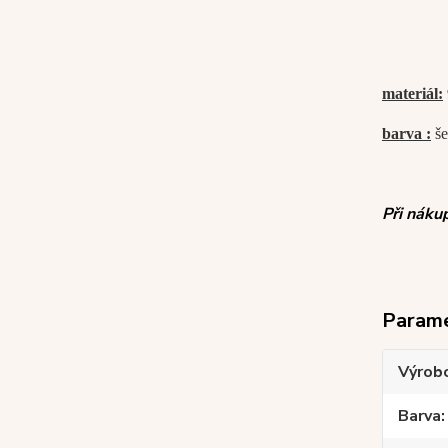
materiál:
barva :
še
Při náku
Param
Výrob
Barva