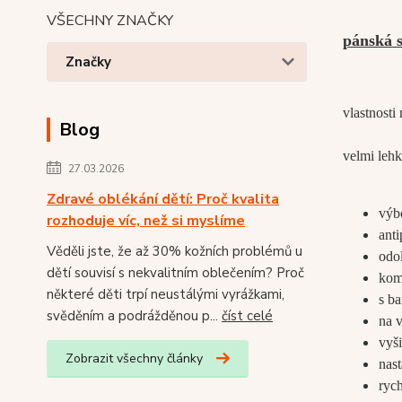
VŠECHNY ZNAČKY
pánská 
Značky
vlastnos
Blog
velmi lehk
27.03.2026
Zdravé oblékání dětí: Proč kvalita
výbo
rozhoduje víc, než si myslíme
anti
Věděli jste, že až 30% kožních problémů u
odol
dětí souvisí s nekvalitním oblečením? Proč
kom
některé děti trpí neustálými vyrážkami,
s b
svěděním a podrážděnou p...
číst celé
na v
vyši
Zobrazit všechny články
nast
ryc