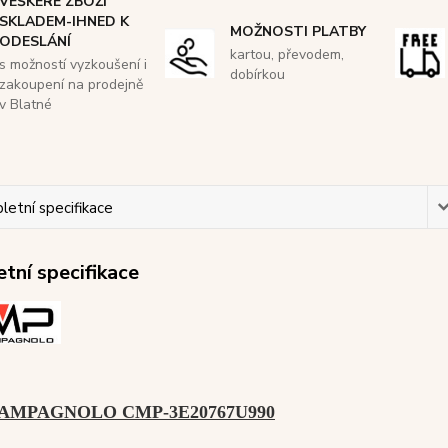
VEŠKERÉ ZBOŽÍ
SKLADEM-IHNED K
MOŽNOSTI PLATBY
ODESLÁNÍ
kartou, převodem,
s možností vyzkoušení i
dobírkou
zakoupení na prodejně
v Blatné
etní specifikace
tní specifikace
CAMPAGNOLO CMP-3E20767U990