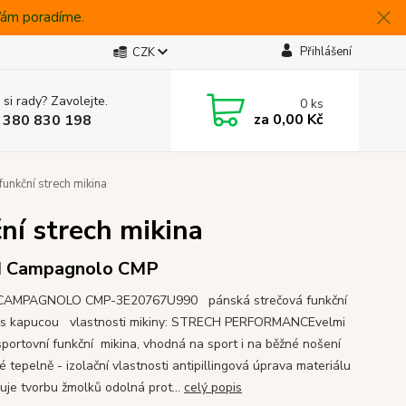
 Vám poradíme.
Přihlášení
CZK
 si rady? Zavolejte.
0
ks
za
0,00 Kč
 380 830 198
nkční strech mikina
í strech mikina
I Campagnolo CMP
 CAMPAGNOLO CMP-3E20767U990 pánská strečová funkční
 s kapucou vlastnosti mikiny: STRECH PERFORMANCEvelmi
sportovní funkční mikina, vhodná na sport i na běžné nošení
 tepelně - izolační vlastnosti antipillingová úprava materiálu
uje tvorbu žmolků odolná prot...
celý popis