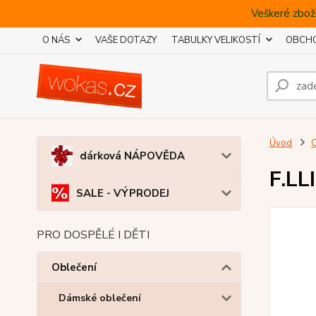
Veškeré zboží
O NÁS
VAŠE DOTAZY
TABULKY VELIKOSTÍ
OBCHO
Úvod
O
dárková NÁPOVĚDA
F.LL
SALE - VÝPRODEJ
PRO DOSPĚLÉ I DĚTI
Oblečení
Dámské oblečení