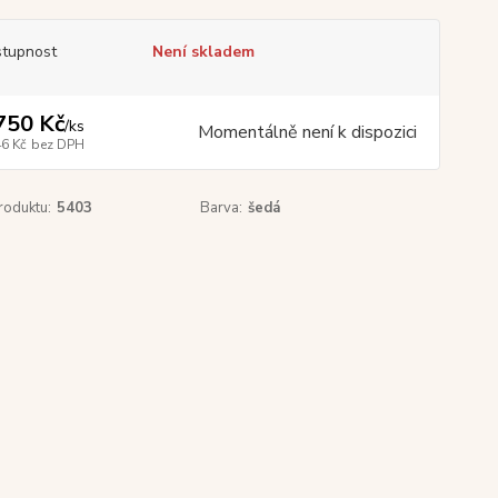
tupnost
Není skladem
750 Kč
/
ks
Momentálně není k dispozici
46 Kč
bez DPH
roduktu:
5403
Barva:
šedá