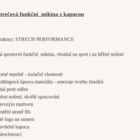
strečová funkční mikina s kapucou
ti mikiny: STRECH PERFORMANCE
á sportovní funkční mikina, vhodná na sport i na běžné nošení
rné tepelně - izolační vlastnosti
pillingová úprava materiálu - omezuje tvorbu žmolků
ná proti oděru
fort nošení
, skvělé zpracování
arevným motivem
nitřní straně flís
té logo na rameni
avitelní kapuca
hleschnoucí