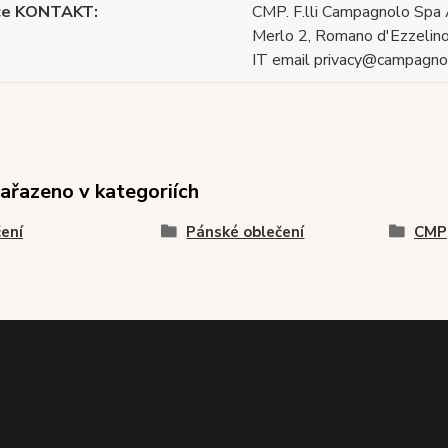
ce KONTAKT
CMP. F.lli Campagnolo Spa 
Merlo 2, Romano d'Ezzelino
IT email privacy@campagnol
zařazeno v kategoriích
ení
Pánské oblečení
CMP