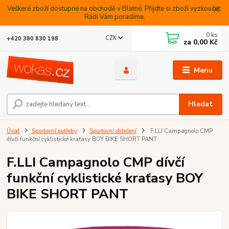
Veškeré zboží dostupné na obchodě v Blatné. Přijdte si zboží vyzkoušet.
Rádi Vám poradíme.
0
ks
CZK
+420 380 830 198
za
0,00 Kč
Menu
Hledat
Úvod
Sportovní potřeby
Sportovní oblečení
F.LLI Campagnolo CMP
dívčí funkční cyklistické kraťasy BOY BIKE SHORT PANT
F.LLI Campagnolo CMP dívčí
funkční cyklistické kraťasy BOY
BIKE SHORT PANT