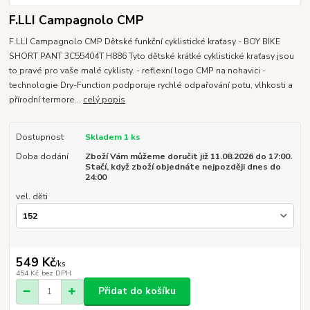
F.LLI Campagnolo CMP
F.LLI Campagnolo CMP Dětské funkční cyklistické kraťasy - BOY BIKE
SHORT PANT 3C55404T H886 Tyto dětské krátké cyklistické kraťasy jsou
to pravé pro vaše malé cyklisty. - reflexní logo CMP na nohavici -
technologie Dry-Function podporuje rychlé odpařování potu, vlhkosti a
přírodní termore...
celý popis
Dostupnost
Skladem 1 ks
Doba dodání
Zboží Vám můžeme doručit již 11.08.2026 do 17:00.
Stačí, když zboží objednáte nejpozději dnes do
24:00
vel. děti
549 Kč
/
ks
454 Kč
bez DPH
Přidat do košíku