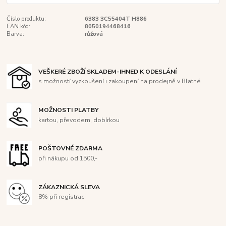
Číslo produktu:
6383 3C55404T H886
EAN kód:
8050194468416
Barva:
růžová
VEŠKERÉ ZBOŽÍ SKLADEM-IHNED K ODESLÁNÍ
s možností vyzkoušení i zakoupení na prodejně v Blatné
MOŽNOSTI PLATBY
kartou, převodem, dobírkou
POŠTOVNÉ ZDARMA
při nákupu od 1500,-
ZÁKAZNICKÁ SLEVA
8% při registraci