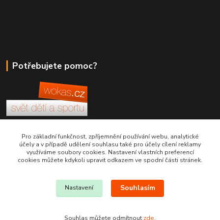
Potřebujete pomoc?
+420 380 830 198
Pro základní funkčnost, zpříjemnění používání webu, analytické
účely a v případě udělení souhlasu také pro účely cílení reklamy
využíváme soubory cookies. Nastavení vlastních preferencí
wokas.online@yahoo.cz
cookies můžete kdykoli upravit odkazem ve spodní části stránek.
Souhlasím
Nastavení
Souhlas můžete odmítnout
zde
.