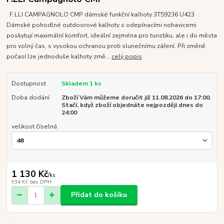
F.LLI CAMPAGNOLO CMP dámské funkční kalhoty 3T59236 U423
Dámské pohodlné outdoorové kalhoty s odepínacími nohavicemi
poskytují maximální komfort, ideální zejména pro turistiku, ale i do města
pro volný čas, s vysokou ochranou proti slunečnímu záření. Při změně
počasí lze jednoduše kalhoty změ...
celý popis
Dostupnost
Skladem 1 ks
Doba dodání
Zboží Vám můžeme doručit již 11.08.2026 do 17:00.
Stačí, když zboží objednáte nejpozději dnes do
24:00
velikost číselná
1 130 Kč
/
ks
934 Kč
bez DPH
Přidat do košíku