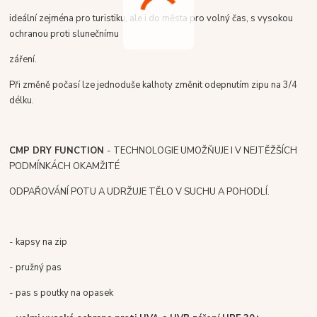
ideální zejména pro turistiku, ale i do města pro volný čas, s vysokou
ochranou proti slunečnímu
záření.
Při změně počasí lze jednoduše kalhoty změnit odepnutím zipu na 3/4
délku.
CMP DRY FUNCTION
- TECHNOLOGIE UMOŽŇUJE I V NEJTĚŽŠÍCH
PODMÍNKÁCH OKAMŽITÉ
ODPAŘOVÁNÍ POTU A UDRŽUJE TĚLO V SUCHU A POHODLÍ.
- kapsy na zip
- pružný pas
- pas s poutky na opasek