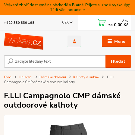
Veškeré zboží dostupné na obchodě v Blatné. Přijdte si zboží vyzkoušet.
Rádi Vám poradíme.
0
ks
CZK
+420 380 830 198
za
0,00 Kč
Menu
Hledat
Úvod
Oblečení
Dámské oblečení
Kalhoty a sukně
F.LLI
Campagnolo CMP dámské outdoorové kalhoty
F.LLI Campagnolo CMP dámské
outdoorové kalhoty