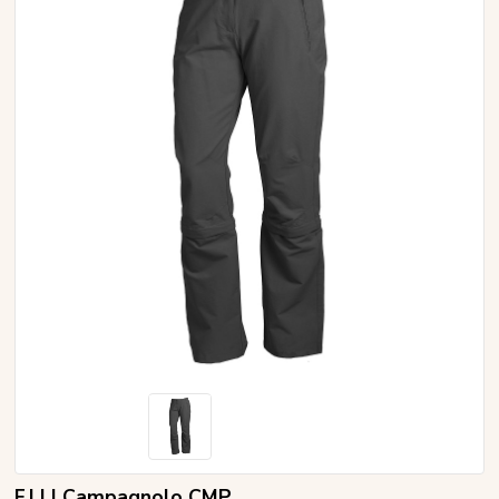
F.LLI Campagnolo CMP