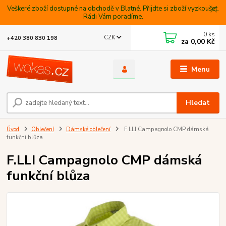
Veškeré zboží dostupné na obchodě v Blatné. Přijdte si zboží vyzkoušet.
Rádi Vám poradíme.
0
ks
CZK
+420 380 830 198
za
0,00 Kč
Menu
Hledat
Úvod
Oblečení
Dámské oblečení
F.LLI Campagnolo CMP dámská
funkční blůza
F.LLI Campagnolo CMP dámská
funkční blůza