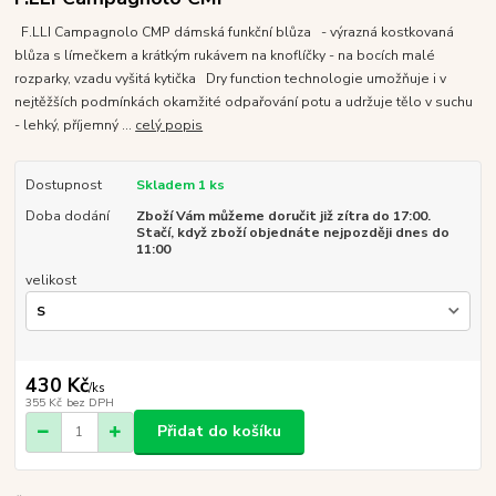
F.LLI Campagnolo CMP dámská funkční blůza - výrazná kostkovaná
blůza s límečkem a krátkým rukávem na knoflíčky - na bocích malé
rozparky, vzadu vyšitá kytička Dry function technologie umožňuje i v
nejtěžších podmínkách okamžité odpařování potu a udržuje tělo v suchu
- lehký, příjemný ...
celý popis
Dostupnost
Skladem 1 ks
Doba dodání
Zboží Vám můžeme doručit již zítra do 17:00.
Stačí, když zboží objednáte nejpozději dnes do
11:00
velikost
430 Kč
/
ks
355 Kč
bez DPH
Přidat do košíku