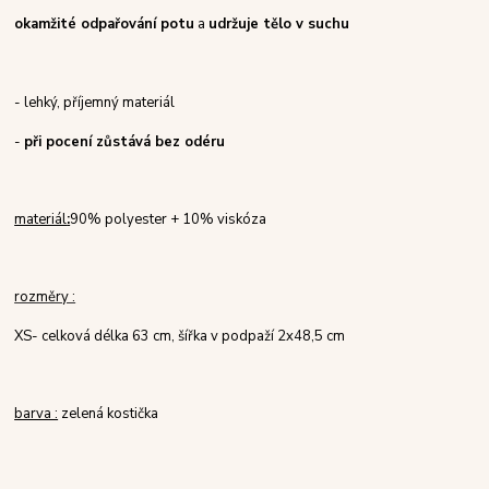
okamžité odpařování potu
a
udržuje tělo v suchu
- lehký, příjemný materiál
-
při pocení zůstává bez odéru
materiál
:
90% polyester + 10% viskóza
rozměry :
XS- celková délka 63 cm, šířka v podpaží 2x48,5 cm
barva :
zelená kostička