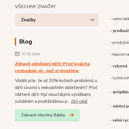
VŠECHNY ZNAČKY
- velmi leh
Značky
- prodlou
Blog
- prodyšná
- kapuce n
27.03.2026
Zdravé oblékání dětí: Proč kvalita
-
výborné 
rozhoduje víc, než si myslíme
- rychle od
Věděli jste, že až 30% kožních problémů u
dětí souvisí s nekvalitním oblečením? Proč
-
antipilli
některé děti trpí neustálými vyrážkami,
svěděním a podrážděnou p...
číst celé
-
odolná p
Zobrazit všechny články
-
velmi ry