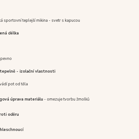
ká sportovní teplejší mikina - svetr s kapucou
žená délka
apevno
tepelně - izolační vlastnosti
vádí pot od těla
ngová úprava materiálu
- omezuje tvorbu žmolků
roti oděru
chleschnoucí