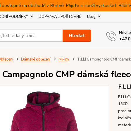
 dostupné na obchodě v Blatné. Přijdte si zboží vyzkoušet. Rádi
DNÍ PODMÍNKY
DOPRAVA a POŠTOVNÉ
Blog
Nevíte
Hledat
+420
blečení
Dámské oblečení
Mikiny
F.LLI Campagnolo CMP dámská 
I Campagnolo CMP dámská fleeco
F.LL
F.LLI 
130P -
prodlo
izolačn
materi