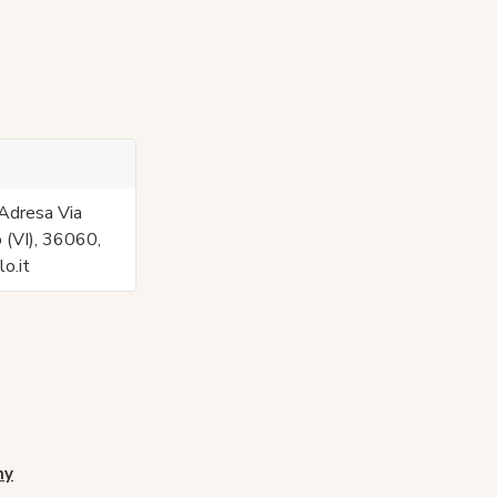
Adresa Via
 (VI), 36060,
o.it
ny