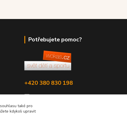
Potřebujete pomoc?
+420 380 830 198
wokas.online@yahoo.cz
 souhlasu také pro
žete kdykoli upravit