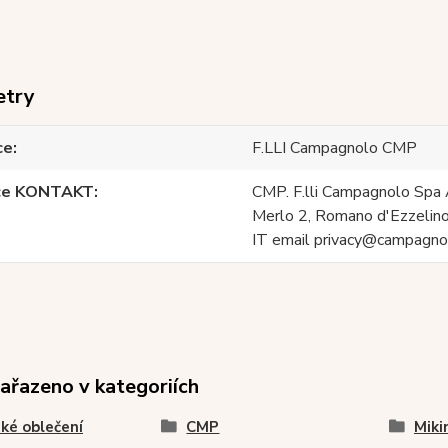
etry
ce
F.LLI Campagnolo CMP
ce KONTAKT
CMP. F.lli Campagnolo Spa 
Merlo 2, Romano d'Ezzelino
IT email privacy@campagnol
zařazeno v kategoriích
ké oblečení
CMP
Miki