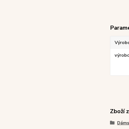
Param
Výrob
výrob
Zboží 
Dáms