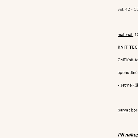
vel. 42 - C
materiál:
10
KNIT TEC
CMP
Knit
-
t
a
pohodlné.
-
šetrné k 
barva :
bor
Při náku