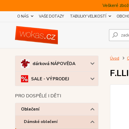
Veškeré zboží
O NÁS
VAŠE DOTAZY
TABULKY VELIKOSTÍ
OBCHO
Úvod
O
dárková NÁPOVĚDA
F.LL
SALE - VÝPRODEJ
PRO DOSPĚLÉ I DĚTI
Oblečení
Dámské oblečení