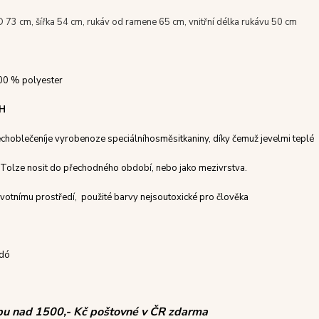
D 73 cm, šířka 54 cm, rukáv od ramene 65 cm, vnitřní délka rukávu 50 cm
0 % polyester
H
ech
oblečení
je vyrobeno
ze speciálního
směsi
tkaniny
, díky čemuž je
velmi teplé
To
lze nosit
do
přechodného období,
nebo
jako
mezivrstva
.
životnímu prostředí
,
použité
barvy nejsou
toxické pro člověka
dó
pu nad 1500,- Kč poštovné v ČR zdarma