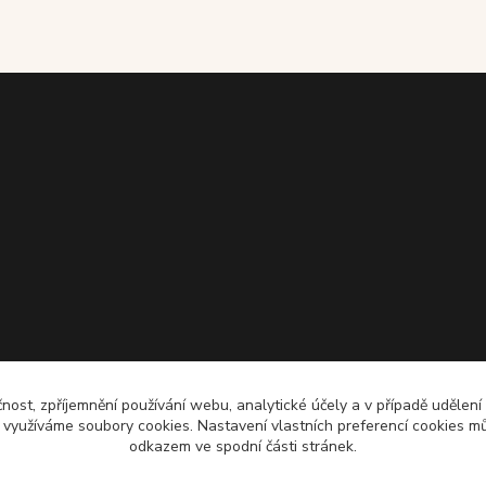
čnost, zpříjemnění používání webu, analytické účely a v případě udělení
y využíváme soubory cookies. Nastavení vlastních preferencí cookies mů
odkazem ve spodní části stránek.