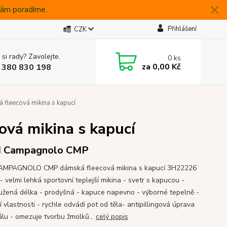
 Vám poradíme.
Přihlášení
CZK
 si rady? Zavolejte.
0
ks
za
0,00 Kč
 380 830 198
fleecová mikina s kapucí
vá mikina s kapucí
I Campagnolo CMP
CAMPAGNOLO CMP dámská fleecová mikina s kapucí 3H22226
 velmi lehká sportovní teplejší mikina - svetr s kapucou -
užená délka - prodyšná - kapuce napevno - výborné tepelně -
í vlastnosti - rychle odvádí pot od těla- antipillingová úprava
álu - omezuje tvorbu žmolků...
celý popis