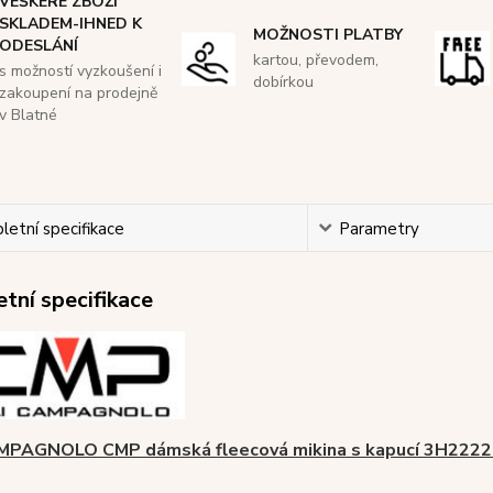
VEŠKERÉ ZBOŽÍ
SKLADEM-IHNED K
MOŽNOSTI PLATBY
ODESLÁNÍ
kartou, převodem,
s možností vyzkoušení i
dobírkou
zakoupení na prodejně
v Blatné
etní specifikace
Parametry
tní specifikace
AMPAGNOLO CMP dámská fleecová mikina s kapucí 3H222