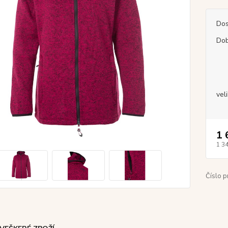
Dos
Dob
vel
1 
1 3
Číslo p