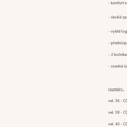
- komfort n
- skvělé z
- vyšité lo
-
přední
zip
- 2 boční
ka
- snadná ú
rozměry :
vel. 36 - C
vel. 38 - C
vel. 40 - C