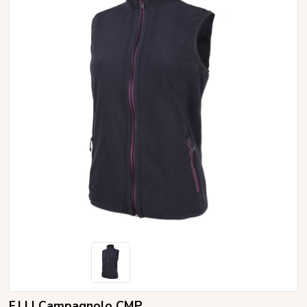
F.LLI Campagnolo CMP