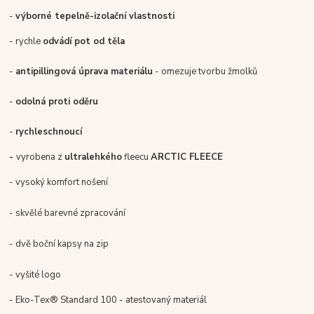
-
výborné tepelně-izolační vlastnosti
- rychle
odvádí pot od těla
-
antipillingová úprava materiálu
- omezuje tvorbu žmolků
-
odolná proti oděru
-
rychleschnoucí
-
vyrobena z
ultralehkého
fleecu
ARCTIC FLEECE
- vysoký komfort nošení
- skvělé barevné zpracování
- dvě boční kapsy na zip
- vyšité logo
- Eko-Tex® Standard 100 - atestovaný materiál