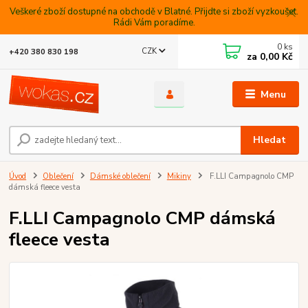
Veškeré zboží dostupné na obchodě v Blatné. Přijdte si zboží vyzkoušet.
Rádi Vám poradíme.
0
ks
CZK
+420 380 830 198
za
0,00 Kč
Menu
Hledat
Úvod
Oblečení
Dámské oblečení
Mikiny
F.LLI Campagnolo CMP
dámská fleece vesta
F.LLI Campagnolo CMP dámská
fleece vesta