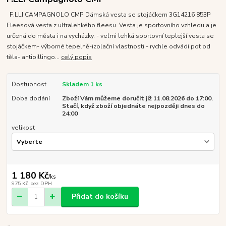
F.LLI CAMPAGNOLO CMP Dámská vesta se stojáčkem 3G14216 853P
Fleesová vesta z ultralehkého fleesu. Vesta je sportovního vzhledu a je
určená do města i na vycházky. - velmi lehká sportovní teplejší vesta se
stojáčkem- výborné tepelně-izolační vlastnosti - rychle odvádí pot od
těla- antipillingo...
celý popis
Dostupnost
Skladem 1 ks
Doba dodání
Zboží Vám můžeme doručit již 11.08.2026 do 17:00.
Stačí, když zboží objednáte nejpozději dnes do
24:00
velikost
1 180 Kč
/
ks
975 Kč
bez DPH
Přidat do košíku