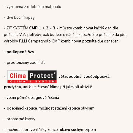
- vyrobena z odolného materiálu
- dvě boční kapsy
- ZIP SYSTÉM
CMP 1 + 2
3 -
můžete kombinovat každý den dle
=
počasí a Vaší potřeby, pak budete chráněni za každého počasí. Zda jdou
výrobky F.LLI Campagnolo CMP kombinovat poznáte dle označení.
-
podlepené švy
-
prodloužený zadní díl
-
větruodolná, voděodpudivá,
prodyšná,
udržuje tělesné klima při jakékoli aktivitě
-
velmi pěkně designově řešená
-
odepínací kapuce, možnost stažení kapuce olivkami
- prostorné kapsy
- možnost upravení šířky konce rukávu suchým zipem