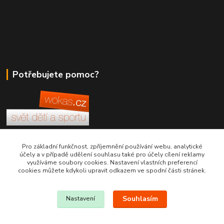
Potřebujete pomoc?
+420 380 830 198
Pro základní funkčnost, zpříjemnění používání webu, analytické
účely a v případě udělení souhlasu také pro účely cílení reklamy
využíváme soubory cookies. Nastavení vlastních preferencí
wokas.online@yahoo.cz
cookies můžete kdykoli upravit odkazem ve spodní části stránek.
Souhlasím
Nastavení