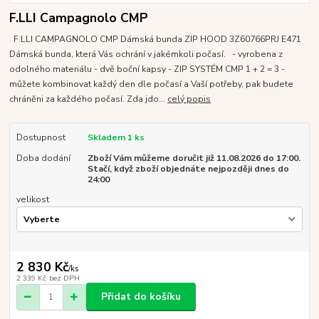
F.LLI Campagnolo CMP
F.LLI CAMPAGNOLO CMP Dámská bunda ZIP HOOD 3Z60766PRJ E471
Dámská bunda, která Vás ochrání v jakémkoli počasí. - vyrobena z
odolného materiálu - dvě boční kapsy - ZIP SYSTÉM CMP 1 + 2 = 3 -
můžete kombinovat každý den dle počasí a Vaší potřeby, pak budete
chráněni za každého počasí. Zda jdo...
celý popis
Dostupnost
Skladem 1 ks
Doba dodání
Zboží Vám můžeme doručit již 11.08.2026 do 17:00.
Stačí, když zboží objednáte nejpozději dnes do
24:00
velikost
2 830 Kč
/
ks
2 339 Kč
bez DPH
Přidat do košíku