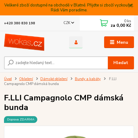
Veškeré zboží dostupné na obchodě v Blatné. Přijdte si zboží vyzkoušet.
Rádi Vám poradíme.
0
ks
CZK
+420 380 830 198
za
0,00 Kč
Menu
Hledat
Úvod
Oblečení
Dámské oblečení
Bundy a kabáty
F.LLI
Campagnolo CMP dámská bunda
F.LLI Campagnolo CMP dámská
bunda
Doprava ZDARMA