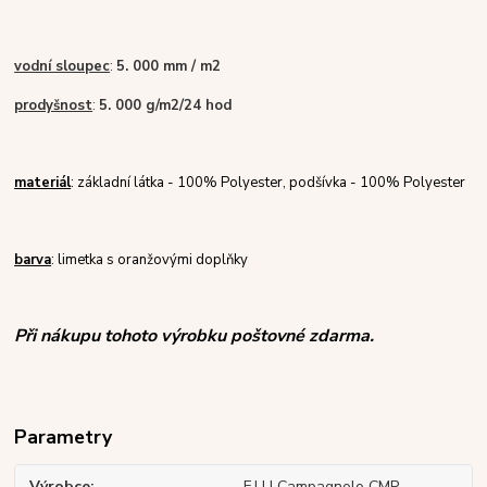
vodní sloupec
:
5
. 000 mm / m2
prodyšnost
:
5. 000 g/m2/24 hod
materiál
: základní látka - 100% Polyester, podšívka - 100% Polyester
barva
: limetka s oranžovými doplňky
Při nákupu tohoto výrobku poštovné zdarma.
Parametry
Výrobce
F.LLI Campagnolo CMP