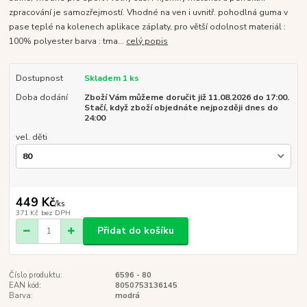
zpracování je samozřejmostí. Vhodné na ven i uvnitř. pohodlná guma v
pase teplé na kolenech aplikace záplaty, pro větší odolnost materiál :
100% polyester barva : tma...
celý popis
Dostupnost
Skladem 1 ks
Doba dodání
Zboží Vám můžeme doručit již 11.08.2026 do 17:00.
Stačí, když zboží objednáte nejpozději dnes do
24:00
vel. děti
449 Kč
/
ks
371 Kč
bez DPH
Přidat do košíku
Číslo produktu:
6596 - 80
EAN kód:
8050753136145
Barva:
modrá