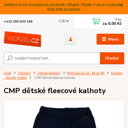
Veškeré zboží dostupné na obchodě v Blatné. Přijdte si zboží vyzkoušet.
Rádi Vám poradíme.
0
ks
CZK
+420 380 830 198
za
0,00 Kč
Menu
Hledat
Úvod
Oblečení
Dětské oblečení
Miminka od vel. 44 do 86
Kalhoty
- dlouhé, krátké
CMP dětské fleecové kalhoty
CMP dětské fleecové kalhoty