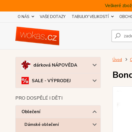
Veškeré zboží
O NÁS
VAŠE DOTAZY
TABULKY VELIKOSTÍ
OBCHO
Úvod
O
dárková NÁPOVĚDA
Bond
SALE - VÝPRODEJ
PRO DOSPĚLÉ I DĚTI
Oblečení
Dámské oblečení