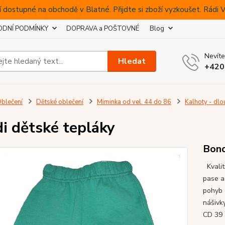
 dostupné na obchodě v Blatné. Přijdte si zboží vyzkoušet. Rádi
DNÍ PODMÍNKY
DOPRAVA a POŠTOVNÉ
Blog
Nevíte
Hledat
+420
blečení
Dětské oblečení
Miminka od vel. 44 do 86
Kalhoty - dlo
i dětské tepláky
Bond
Kvalit
pase a
pohyb 
nášivk
CD 39 