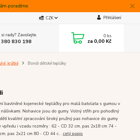
 Vám poradíme.
Přihlášení
CZK
 si rady? Zavolejte.
0
ks
za
0,00 Kč
 380 830 198
uhé, krátké
Bondi dětské tepláky
i
ní bavlněné kojenecké tepláčky pro malá batolata s gumou v
 nášivkami. Nohavice jsou do gumy. Volný střih pro pohodlný
dětí kvalitní zpracování široký pružný pas nohavice do gumy
y vpředu i vzadu rozměry : 62 - CD 32 cm, pas 2x18 cm 74 -
cm, pas 2x21 cm 80 - CD 44 c...
celý popis