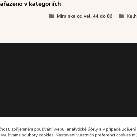
zařazeno v kategoriích
i
Miminka od vel. 44 do 86
Kalh
čnost, zpříjemnění používání webu, analytické účely a v případě udělení
y využíváme soubory cookies. Nastavení vlastních preferencí cookies mů