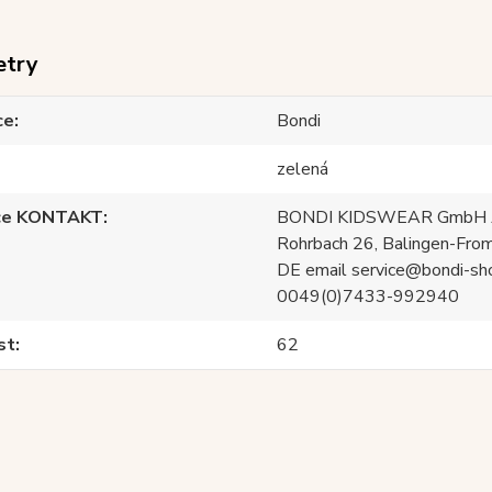
etry
ce
Bondi
zelená
ce KONTAKT
BONDI KIDSWEAR GmbH A
Rohrbach 26, Balingen-Fro
DE email service@bondi-sh
0049(0)7433-992940
st
62