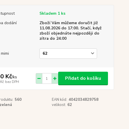
tupnost
Skladem 1 ks
a dodání
Zboží Vám můžeme doručit již
11.08.2026 do 17:00. Stačí, když
zboží objednáte nejpozději do
zítra do 24:00
. mimi
0 Kč
/
ks
Přidat do košíku
 Kč
bez DPH
roduktu:
560
EAN kód:
4042034829758
zelená
velikost:
62