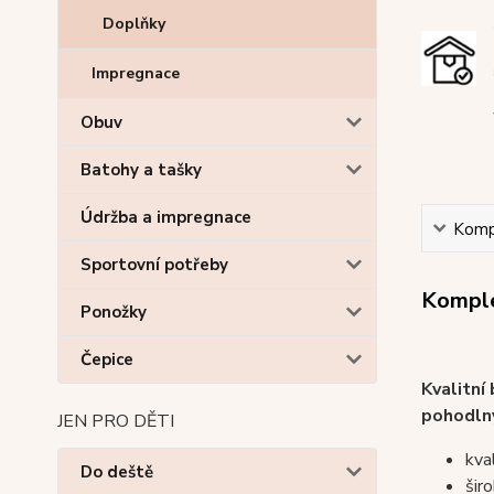
Doplňky
Impregnace
Obuv
Batohy a tašky
Údržba a impregnace
Kompl
Sportovní potřeby
Komple
Ponožky
Čepice
Kvalitní
pohodln
JEN PRO DĚTI
kva
Do deště
šir