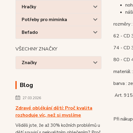
noh
Hračky
náš
Potřeby pro miminka
rozměry :
Befado
62 - CD 
74 - CD 
VŠECHNY ZNAČKY
80 - CD 
Značky
materiál 
barva : z
Blog
Art. 91
27.03.2026
Zdravé oblékání dětí: Proč kvalita
rozhoduje víc, než si myslíme
Při náku
Věděli jste, že až 30% kožních problémů u
dětí souvisí s nekvalitním oblečením? Proč