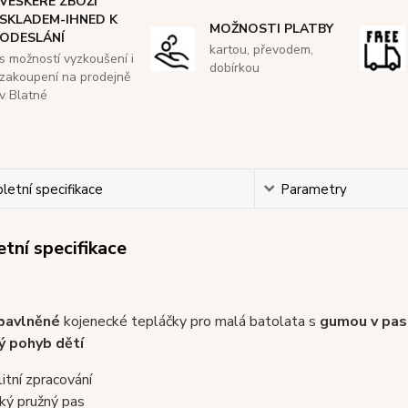
VEŠKERÉ ZBOŽÍ
SKLADEM-IHNED K
MOŽNOSTI PLATBY
ODESLÁNÍ
kartou, převodem,
s možností vyzkoušení i
dobírkou
zakoupení na prodejně
v Blatné
etní specifikace
Parametry
tní specifikace
 bavlněné
kojenecké tepláčky pro malá batolata s
gumou v pa
ý pohyb dětí
litní zpracování
oký pružný pas