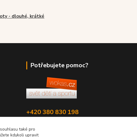
oty - dlouhé, krátké
Potřebujete pomoc?
+420 380 830 198
wokas.online@yahoo.cz
 souhlasu také pro
žete kdykoli upravit