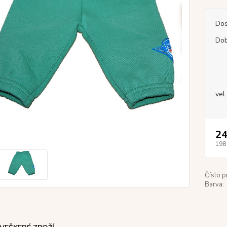
Dos
Dob
vel
24
198
Číslo p
Barva: