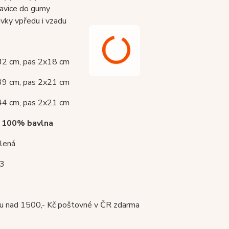
avice do gumy
ivky vpředu i vzadu
32 cm, pas 2x18 cm
39 cm, pas 2x21 cm
44 cm, pas 2x21 cm
:
100% bavlna
elená
53
pu nad 1500,- Kč poštovné v ČR zdarma