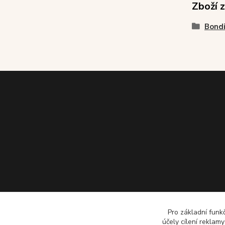
Zboží 
Bond
Pro základní funk
účely cílení reklam