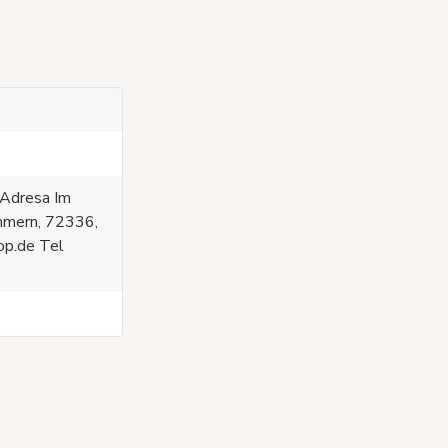
dresa Im
mmern, 72336,
op.de Tel