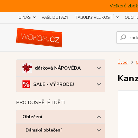
Veškeré zboží
O NÁS
VAŠE DOTAZY
TABULKY VELIKOSTÍ
OBCHO
Úvod
O
dárková NÁPOVĚDA
Kanz
SALE - VÝPRODEJ
PRO DOSPĚLÉ I DĚTI
Oblečení
Dámské oblečení