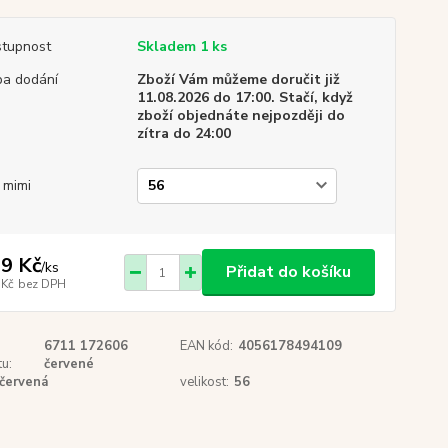
tupnost
Skladem 1 ks
a dodání
Zboží Vám můžeme doručit již
11.08.2026 do 17:00. Stačí, když
zboží objednáte nejpozději do
zítra do 24:00
. mimi
9 Kč
/
ks
Přidat do košíku
 Kč
bez DPH
6711 172606
EAN kód:
4056178494109
u:
červené
červená
velikost:
56