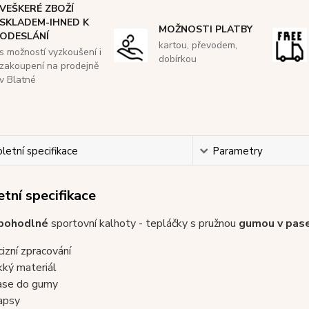
VEŠKERÉ ZBOŽÍ
SKLADEM-IHNED K
MOŽNOSTI PLATBY
ODESLÁNÍ
kartou, převodem,
s možností vyzkoušení i
dobírkou
zakoupení na prodejně
v Blatné
etní specifikace
Parametry
tní specifikace
 pohodlné
sportovní kalhoty - tepláčky s pružnou
gumou v pas
cizní zpracování
ký materiál
ase do gumy
apsy