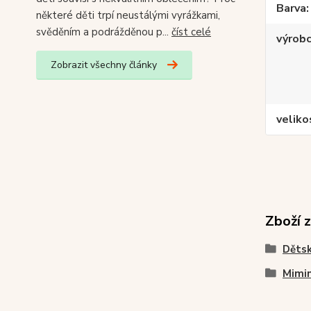
Barva
některé děti trpí neustálými vyrážkami,
svěděním a podrážděnou p...
číst celé
výrob
Zobrazit všechny články
veliko
Zboží 
Dětsk
Mimin