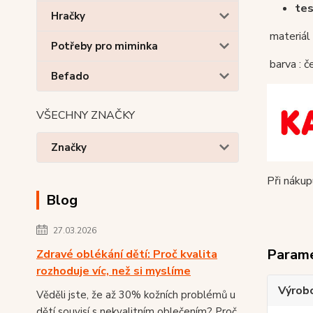
t
es
Hračky
materiál
Potřeby pro miminka
barva :
če
Befado
VŠECHNY ZNAČKY
Značky
Při náku
Blog
27.03.2026
Param
Zdravé oblékání dětí: Proč kvalita
rozhoduje víc, než si myslíme
Výrob
Věděli jste, že až 30% kožních problémů u
dětí souvisí s nekvalitním oblečením? Proč