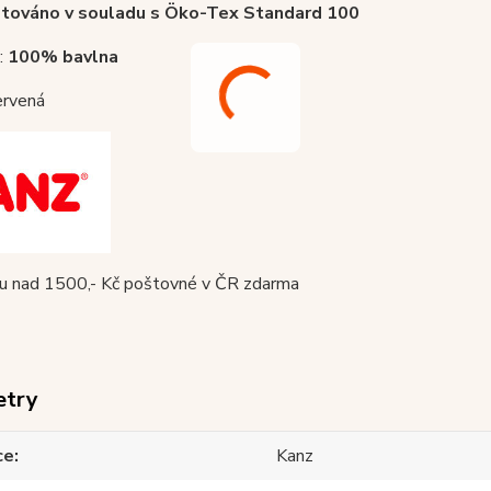
továno v souladu s Öko-Tex Standard 100
 :
100% bavlna
rvená
pu nad 1500,- Kč poštovné v ČR zdarma
etry
ce
Kanz