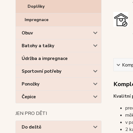
Doplňky
Impregnace
Obuv
Batohy a tašky
Údržba a impregnace
Kompl
Sportovní potřeby
Komple
Ponožky
Kvalitní
Čepice
pre
JEN PRO DĚTI
měk
v p
Do deště
2 k