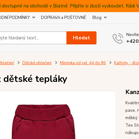
 dostupné na obchodě v Blatné. Přijdte si zboží vyzkoušet. Rádi
DNÍ PODMÍNKY
DOPRAVA a POŠTOVNÉ
Blog
Nevíte
Hledat
+420
blečení
Dětské oblečení
Miminka od vel. 44 do 86
Kalhoty - dlo
 dětské tepláky
Kan
Kvalit
pase, 
měkký 
Tex St
nákupu