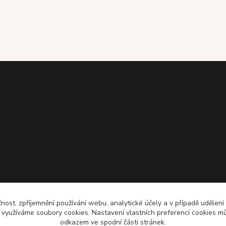
čnost, zpříjemnění používání webu, analytické účely a v případě udělení
y využíváme soubory cookies. Nastavení vlastních preferencí cookies mů
odkazem ve spodní části stránek.