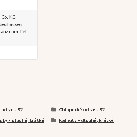
 Co. KG
liezhausen,
kanz.com Tel
í od vel. 92
Chlapecké od vel. 92
oty - dlouhé, krátké
Kalhoty - dlouhé, krátké