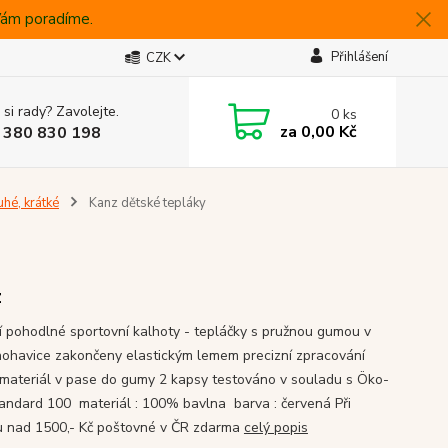
 Vám poradíme.
Přihlášení
CZK
 si rady? Zavolejte.
0
ks
za
0,00 Kč
 380 830 198
uhé, krátké
Kanz dětské tepláky
z
ní pohodlné sportovní kalhoty - tepláčky s pružnou gumou v
nohavice zakončeny elastickým lemem precizní zpracování
materiál v pase do gumy 2 kapsy testováno v souladu s Öko-
andard 100 materiál : 100% bavlna barva : červená Při
 nad 1500,- Kč poštovné v ČR zdarma
celý popis