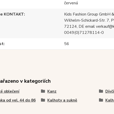
červená
ce KONTAKT
Kids Fashion Group GmbH &
Wilhelm-Schickard-Str. 7, P
72124, DE email verkauf@
0049(0)71278114-0
st
56
zařazeno v kategoriích
é oblečení
Kanz
Dívč
ka od vel. 44 do 86
Kalhoty a sukně
Kalh