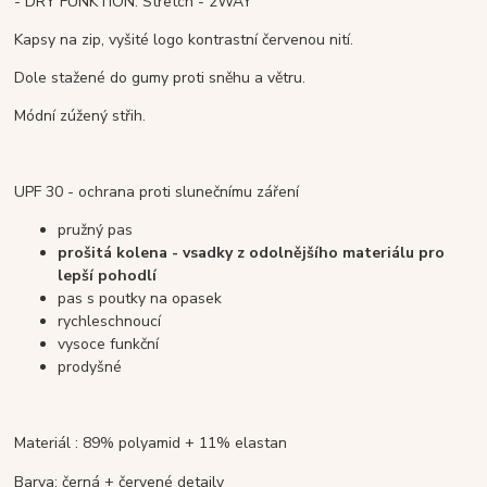
- DRY FUNKTION. Stretch - 2WAY
Kapsy na zip, vyšité logo kontrastní červenou nití.
Dole stažené do gumy proti sněhu a větru.
Módní zúžený střih.
UPF 30 - ochrana proti slunečnímu záření
pružný pas
prošitá kolena - vsadky z odolnějšího materiálu pro
lepší pohodlí
pas s poutky na opasek
rychleschnoucí
vysoce funkční
prodyšné
Materiál : 89% polyamid + 11% elastan
Barva: černá + červené detaily