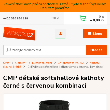
Veškeré zboží dostupné na obchodě v Blatné. Přijdte si zboží vyzkoušet.
Rádi Vám poradíme.
0
ks
CZK
+420 380 830 198
za
0,00 Kč
Menu
Hledat
Úvod
Oblečení
Dětské oblečení
Chlapecké od vel. 92
Kalhoty -
dlouhé, krátké
CMP dětské softshellové kalhoty černé s červenou kombinací
CMP dětské softshellové kalhoty
černé s červenou kombinací