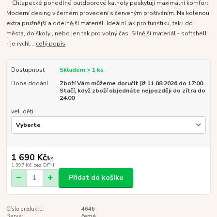
Chlapecké pohodlné outdoorové kalhoty poskytují maximální komfort.
Moderní desing v černém provedení s červeným prošíváním. Na kolenou
extra pružnější a odelnější materiál. Ideální jak pro turistiku, tak i do
města, do školy , nebo jen tak pro volný čas. Silnější materiál - softshell
- je rychl...
celý popis
Dostupnost
Skladem > 1 ks
Doba dodání
Zboží Vám můžeme doručit již 11.08.2026 do 17:00.
Stačí, když zboží objednáte nejpozději do zítra do
24:00
vel. děti
1 690 Kč
/
ks
1 397 Kč
bez DPH
Přidat do košíku
Číslo produktu:
4646
Barva:
černá