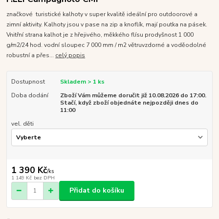
značkové turistické kalhoty v super kvalitě ideální pro outdoorové a
zimní aktivity. Kalhoty jsou v pase na zip a knoflík, mají poutka na pásek.
Vnitřní strana kalhot je z hřejivého, měkkého flísu prodyšnost 1 000
g/m2/24 hod. vodní sloupec 7 000 mm / m2 větruvzdorné a voděodolné
robustní a přes...
celý popis
Dostupnost
Skladem > 1 ks
Doba dodání
Zboží Vám můžeme doručit již 10.08.2026 do 17:00.
Stačí, když zboží objednáte nejpozději dnes do
11:00
vel. děti
1 390 Kč
/
ks
1 149 Kč
bez DPH
Přidat do košíku