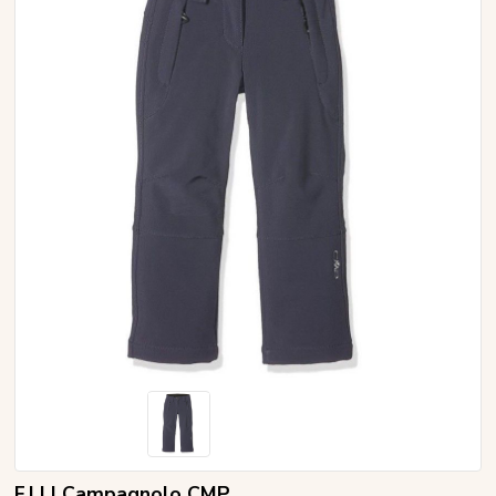
F.LLI Campagnolo CMP