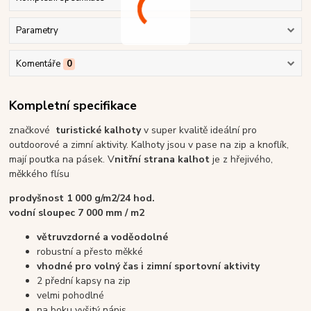
Parametry
Komentáře
0
Kompletní specifikace
značkové
turistické kalhoty
v super kvalitě ideální pro
outdoorové a zimní aktivity. Kalhoty jsou v pase na zip a knoflík,
mají poutka na pásek. V
nitřní strana kalhot
je z hřejivého,
měkkého flísu
prodyšnost 1 000 g/m2/24 hod.
vodní sloupec 7 000 mm / m2
větruvzdorné a voděodolné
robustní a přesto měkké
vhodné pro volný čas i zimní sportovní aktivity
2 přední kapsy na zip
velmi pohodlné
na boku vyšitý nápis