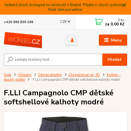
Veškeré zboží dostupné na obchodě v Blatné. Přijdte si zboží vyzkoušet.
Rádi Vám poradíme.
0
ks
CZK
+420 380 830 198
za
0,00 Kč
Menu
Hledat
Úvod
Oblečení
Dětské oblečení
Chlapecké od vel. 92
Kalhoty -
dlouhé, krátké
F.LLI Campagnolo CMP dětské softshellové kalhoty modré
F.LLI Campagnolo CMP dětské
softshellové kalhoty modré