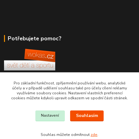
Potřebujete pomoc?
+420 380 830 198
Pro základní funkčnost, zpříjemnění používání webu, analytické
účely a v případě udělení souhlasu také pro účely cílení reklamy
využíváme soubory cookies. Nastavení vlastních preferencí
wokas.online@yahoo.cz
cookies můžete kdykoli upravit odkazem ve spodní části stránek.
Souhlasím
Nastavení
Souhlas můžete odmítnout
zde
.