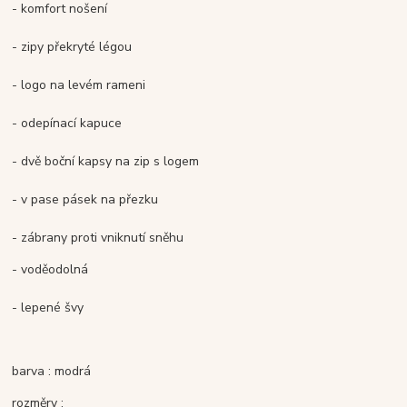
- komfort nošení
- zipy překryté légou
- logo na levém rameni
- odepínací kapuce
- dvě boční kapsy na zip s logem
- v pase pásek na přezku
- zábrany proti vniknutí sněhu
- voděodolná
- lepené švy
barva : modrá
rozměry :