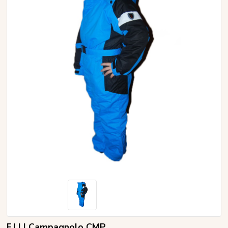
F.LLI Campagnolo CMP