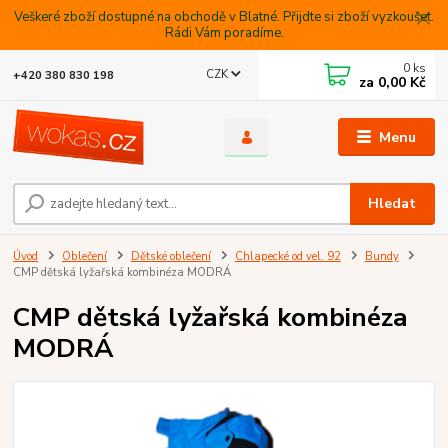
Veškeré zboží dostupné na obchodě v Blatné. Přijdte si zboží vyzkoušet.
Rádi Vám poradíme.
0
ks
CZK
+420 380 830 198
za
0,00 Kč
Menu
Hledat
Úvod
Oblečení
Dětské oblečení
Chlapecké od vel. 92
Bundy
CMP dětská lyžařská kombinéza MODRÁ
CMP dětská lyžařská kombinéza
MODRÁ