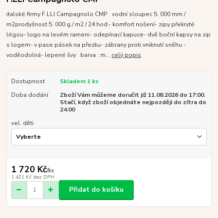
italské firmy F.LLI Campagnolo CMP vodní sloupec 5. 000 mm /
m2prodyšnost 5. 000 g / m2 / 24 hod.- komfort nošení- zipy překryté
légou- logo na levém rameni- odepínací kapuce- dvě boční kapsy na zip
s logem- v pase pásek na přezku- zábrany proti vniknutí sněhu -
voděodolná- lepené švy barva : m...
celý popis
Dostupnost
Skladem 1 ks
Doba dodání
Zboží Vám můžeme doručit již 11.08.2026 do 17:00.
Stačí, když zboží objednáte nejpozději do zítra do
24:00
vel. děti
1 720 Kč
/
ks
1 421 Kč
bez DPH
Přidat do košíku