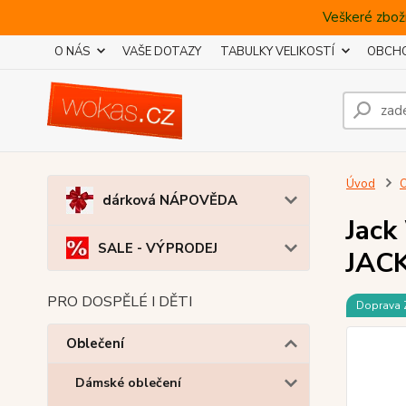
Veškeré zboží
O NÁS
VAŠE DOTAZY
TABULKY VELIKOSTÍ
OBCHO
Úvod
O
dárková NÁPOVĚDA
Jack
SALE - VÝPRODEJ
JAC
PRO DOSPĚLÉ I DĚTI
Doprava
Oblečení
Dámské oblečení