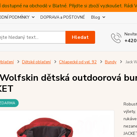
 dostupné na obchodě v Blatné. Přijdte si zboží vyzkoušet. Rádi
DNÍ PODMÍNKY
DOPRAVA a POŠTOVNÉ
Blog
Nevíte
Hledat
+420
blečení
Dětské oblečení
Chlapecké od vel. 92
Bundy
Jack 
 Wolfskin dětská outdoorová 
KET
 ZDARMA
Robust
výlety
rukáve
nezane
JACKET