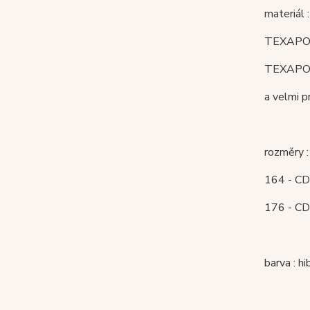
materiál 
TEXAPO
TEXAPOR
a velmi p
rozměry :
164 - CD 
176
- CD
barva : h