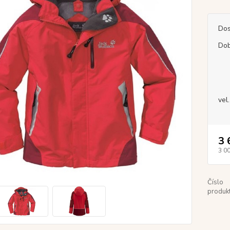
Dos
Dob
vel.
3 
3 0
Číslo
produkt