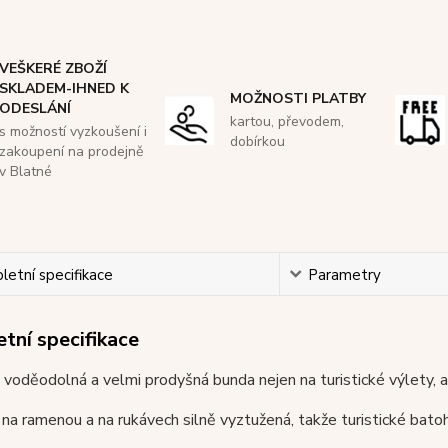
VEŠKERÉ ZBOŽÍ
SKLADEM-IHNED K
MOŽNOSTI PLATBY
ODESLÁNÍ
kartou, převodem,
s možností vyzkoušení i
dobírkou
zakoupení na prodejně
v Blatné
etní specifikace
Parametry
tní specifikace
, voděodolná a velmi prodyšná bunda
nejen na turistické výlety, 
na ramenou a na rukávech silně vyztužená, takže turistické bato