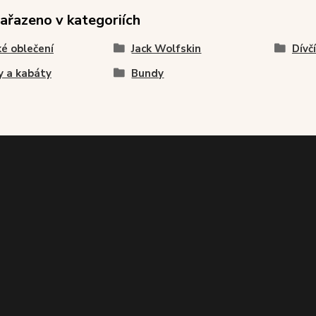
zařazeno v kategoriích
é oblečení
Jack Wolfskin
Dívč
 a kabáty
Bundy