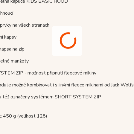
itelná kapuce KIDS BASIC HOOD
chnoucí
í prvky na všech stranách
ní kapsy
 kapsa na zip
itelné manžety
YSTEM ZIP - možnost připnutí fleecové mikiny
ndu je možné kombinovat i s jinými fleece mikinami od Jack Wolfs
ou též označeny systémem SHORT SYSTEM ZIP
: 450 g (velikost 128)