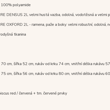
:
100% polyamide
RE DENSUS 2L
velmi hustá vazba, odolná, vodotěsná a velmi 
E OXFORD 2L - r
amena, paže a boky: velmi robustní, odolná,
rodyšná tkanina
70 cm, šířka 52 cm, rukáv od krku 74 cm, vnitřní délka rukávu 5
 75 cm, šířka 56 cm, rukáv od krku 80 cm, vnitřní délka rukávu 6
ibiscus red / červená + tm. červené prvky