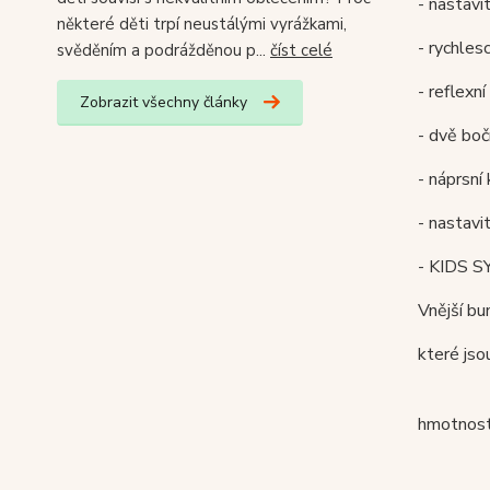
- nastav
některé děti trpí neustálými vyrážkami,
- rychles
svěděním a podrážděnou p...
číst celé
- reflexn
Zobrazit všechny články
- dvě boč
- náprsní
- nastav
- KIDS S
Vnější bu
které js
hmotnost