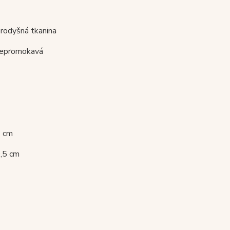
prodyšná tkanina
 nepromokavá
7 cm
0,5 cm