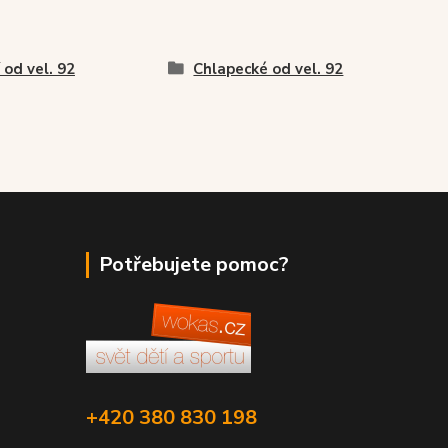
í od vel. 92
Chlapecké od vel. 92
Potřebujete pomoc?
+420 380 830 198