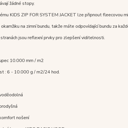
vají žádné stopy.
tému KIDS ZIP FOR SYSTEM JACKET lze připnout fleecovou m
 okamžiku na zimní bundu
, takže máte odpovídající bundu za každ
stranách jsou reflexní prvky pro zlepšení viditelnosti.
oupec 10.000 mm / m2
t : 6 - 10.000 g / m2/24 hod.
 voděodolná
 prodyšná
komfort nošení