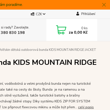
 Vám poradíme.
Přihlášení
CZK
 si rady? Zavolejte.
0
ks
za
0,00 Kč
 380 830 198
Wolfskin dětská outdoorová bunda KIDS MOUNTAIN RIDGE JACKET
bunda KIDS MOUNTAIN RIDGE
ní, voděodolná a velmi prodyšná bunda nejen na turistické
, ale také na cesty do školy. Bunda je na ramenou a na
ch silně vyztužená, takže turistické batohy a brašny
chávají žádné stopy. Díky systému KIDS ZIP FOR SYSTEM
 lze připnout fleecovou mikinu a může být přem...
celý popis