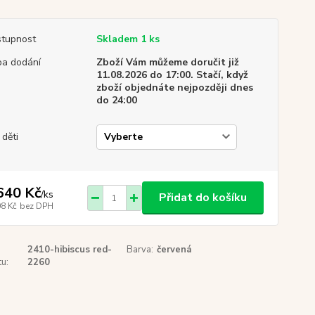
tupnost
Skladem 1 ks
a dodání
Zboží Vám můžeme doručit již
11.08.2026 do 17:00. Stačí, když
zboží objednáte nejpozději dnes
do 24:00
 děti
640 Kč
/
ks
Přidat do košíku
08 Kč
bez DPH
2410-hibiscus red-
Barva:
červená
u:
2260