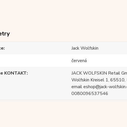
etry
ce
Jack Wolfskin
červená
ce KONTAKT
JACK WOLFSKIN Retail Gm
Wolfskin Kreisel 1, 65510, 
email eshop@jack-wolfskin.
0080096537546