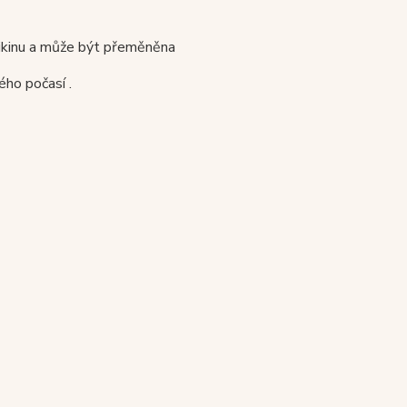
ikinu
a může být přeměněna
ého počasí .