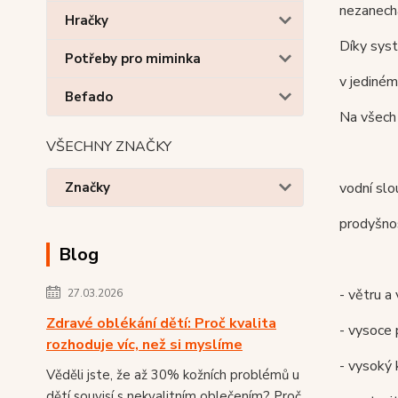
nezanechá
Hračky
Díky sys
Potřeby pro miminka
v jediném
Befado
Na všech 
VŠECHNY ZNAČKY
vodní sl
Značky
prodyšnos
Blog
- větru a
27.03.2026
Zdravé oblékání dětí: Proč kvalita
- vysoce
rozhoduje víc, než si myslíme
- vysoký 
Věděli jste, že až 30% kožních problémů u
dětí souvisí s nekvalitním oblečením? Proč