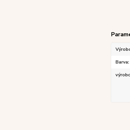
Param
Výrob
Barva
výrob