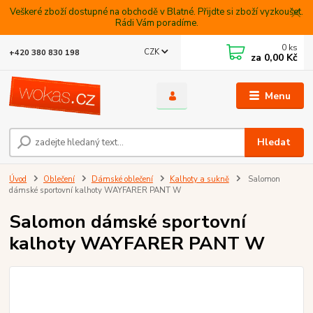
Veškeré zboží dostupné na obchodě v Blatné. Přijdte si zboží vyzkoušet.
Rádi Vám poradíme.
0
ks
CZK
+420 380 830 198
za
0,00 Kč
Menu
Hledat
Úvod
Oblečení
Dámské oblečení
Kalhoty a sukně
Salomon
dámské sportovní kalhoty WAYFARER PANT W
Salomon dámské sportovní
kalhoty WAYFARER PANT W