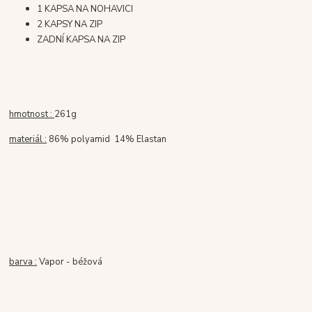
1 KAPSA NA NOHAVICI
2 KAPSY NA ZIP
ZADNÍ KAPSA NA ZIP
hmotnost :
261g
materiál :
86% polyamid 14% Elastan
barva :
Vapor - béžová