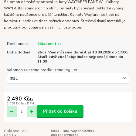
Salomon dámské sportovní kalhoty WAYFARER PANT W Kalhoty
WAYFARER standardního střihu by měly být součástí základní výbavy
každého nadšence pro pěší turistiku . Kalhoty Wayfarer se hodí na
horskou turistiku ve třech ročních obdobích. Strečový tkaný materiál je
prodyšný, pohybuje se s vaším t...
celý popis
Dostupnost
Skladem 1 ks
Doba dodání
Zboží Vám můžeme doručit již 10.08.2026 do 17:00.
Stačí, když zboží objednáte nejpozději dnes do
11:00
salomon zkracene prodlouzene reguler
2 490 Kč
/
ks
2 058 Kč
bez DPH
Přidat do košíku
Číslo produktu:
5884 - 38/L Vapor 392991
EAN kód:
0889645235882