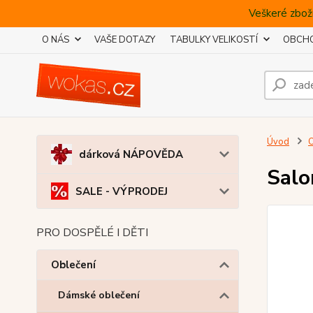
Veškeré zboží
O NÁS
VAŠE DOTAZY
TABULKY VELIKOSTÍ
OBCHO
Úvod
O
dárková NÁPOVĚDA
Sal
SALE - VÝPRODEJ
PRO DOSPĚLÉ I DĚTI
Oblečení
Dámské oblečení