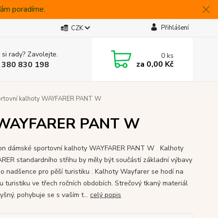
 Vám poradíme.
Přihlášení
CZK
 si rady? Zavolejte.
0
ks
za
0,00 Kč
 380 830 198
rtovní kalhoty WAYFARER PANT W
ty WAYFARER PANT W
on dámské sportovní kalhoty WAYFARER PANT W Kalhoty
ER standardního střihu by měly být součástí základní výbavy
o nadšence pro pěší turistiku . Kalhoty Wayfarer se hodí na
u turistiku ve třech ročních obdobích. Strečový tkaný materiál
yšný, pohybuje se s vaším t...
celý popis