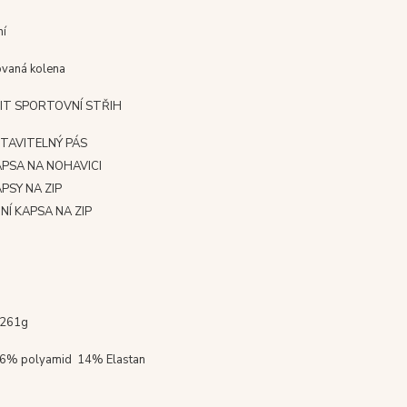
ní
ovaná kolena
FIT SPORTOVNÍ STŘIH
TAVITELNÝ PÁS
APSA NA NOHAVICI
APSY NA ZIP
NÍ KAPSA NA ZIP
261g
6% polyamid 14% Elastan