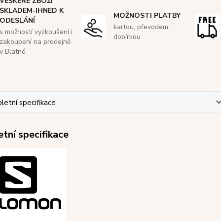
VEŠKERÉ ZBOŽÍ
SKLADEM-IHNED K
MOŽNOSTI PLATBY
ODESLÁNÍ
kartou, převodem,
s možností vyzkoušení i
dobírkou
zakoupení na prodejně
v Blatné
etní specifikace
tní specifikace