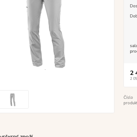
Dos
Dob
sal
pro
2 
2 0
Číslo
produkt