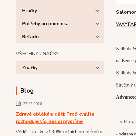
Hračky
Salomon
Potřeby pro miminka
WAYFAR
Befado
Kalhoty W
VŠECHNY ZNAČKY
nadšence p
Značky
Kalhoty Wa
Strečový t
Blog
Advanced
27.03.2026
Zdravé oblékání dětí: Proč kvalita
rozhoduje víc, než si myslíme
- rychlesch
Věděli jste, že až 30% kožních problémů u
- ochrana 