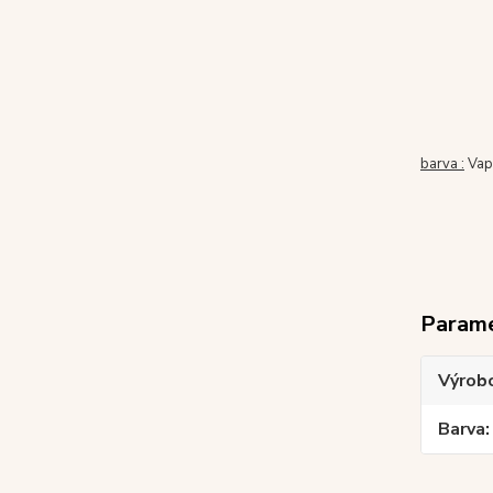
barva :
Vap
Param
Výrob
Barva