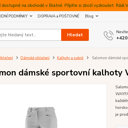
 dostupné na obchodě v Blatné. Přijdte si zboží vyzkoušet. Rádi
DNÍ PODMÍNKY
DOPRAVA a POŠTOVNÉ
Blog
Nevíte
Hledat
+420
blečení
Dámské oblečení
Kalhoty a sukně
Salomon dámské spo
omon dámské sportovní kalho
Salom
WAYFAR
každéh
horsko
je prod