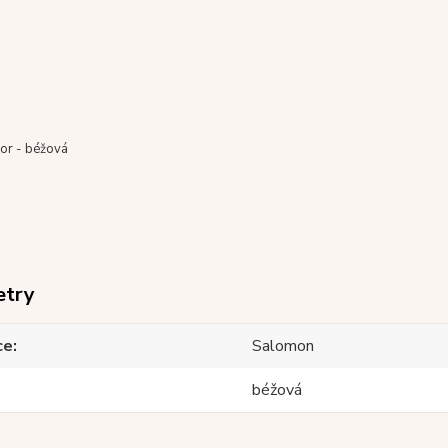
or - béžová
etry
ce
Salomon
béžová