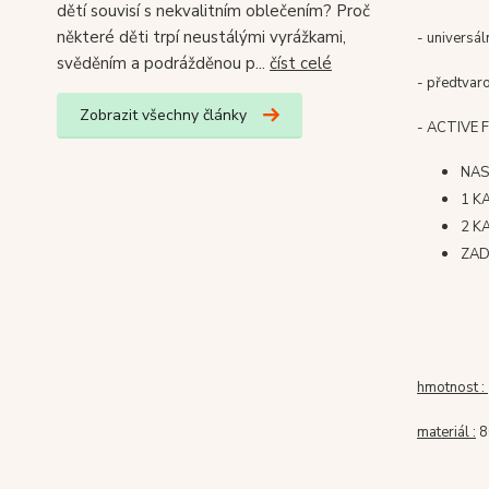
dětí souvisí s nekvalitním oblečením? Proč
některé děti trpí neustálými vyrážkami,
- universál
svěděním a podrážděnou p...
číst celé
- předtvar
Zobrazit všechny články
- ACTIVE 
NAS
1 K
2 K
ZAD
hmotnost :
materiál :
8