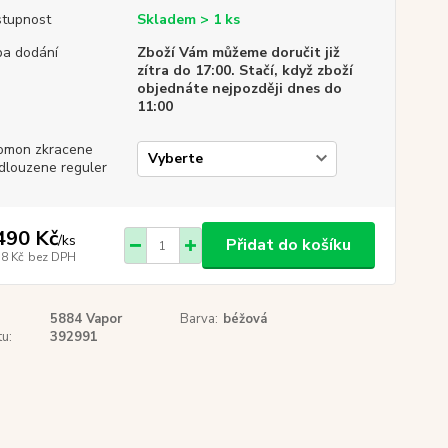
tupnost
Skladem > 1 ks
a dodání
Zboží Vám můžeme doručit již
zítra do 17:00. Stačí, když zboží
objednáte nejpozději dnes do
11:00
omon zkracene
dlouzene reguler
490 Kč
/
ks
Přidat do košíku
58 Kč
bez DPH
5884 Vapor
Barva:
béžová
u:
392991