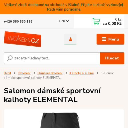
Veškeré zboží dostupné na obchodě v Blatné. Přijdte si zboží vyzkoušet.
Rádi Vám poradíme.
0
ks
CZK
+420 380 830 198
za
0,00 Kč
Menu
Hledat
Úvod
Oblečení
Dámské oblečení
Kalhoty a sukně
Salomon
dámské sportovní kalhoty ELEMENTAL
Salomon dámské sportovní
kalhoty ELEMENTAL