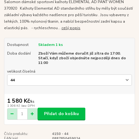
Salomon dámské sportovní kalhoty ELEMENTAL AD PANT WOMEN
370920 Kalhoty Elemental AD standardního střihu by měly být součástí
základní výbavy každého nadšence pro pěší turistiku . Jsou vybaveny z
lehkých, 100% nylonový tkanin, a nabízí bezpečnostní zadní kapsu a
elastický pás. - rychleschnou...
celý popis
Dostupnost
Skladem 1 ks
Doba dodání
Zboží Vám můžeme doručit již zítra do 17:00.
Stačí, když zboží objednáte nejpozději dnes do
11:00
velikost číselná
1 580 Kč
/
ks
1 306 Kč
bez DPH
Přidat do košíku
Číslo produktu:
4150 - 44
EAN kód:
0887850459024