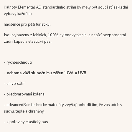
Kalhoty Elemental AD standardního střihu by měly být součástí základní
výbavy každého
nadšence pro pěší turistiku .
Jsou vybaveny z lehkých, 100% nylonový tkanin, a nabízí bezpečnostní
zadní kapsu a elastický pás.
- rychleschnoucí
-
o
chrana vůči slunečnímu záření UVA a UVB
- universální
- předtvarovaná kolena
- advancedSkin technické materiály zvyšují pohodlí tím, že vás udrží v
suchu, teple a chráněny.
- z poloviny elastický pas