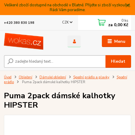
Veškeré zboží dostupné na obchodě v Blatné. Přijdte si zboží vyzkoušet.
Rádi Vám poradíme.
0
ks
CZK
+420 380 830 198
za
0,00 Kč
Menu
Hledat
Úvod
Oblečení
Dámské oblečení
Spodní prádlo a plavky
Spodní
prádlo
Puma 2pack dámské kalhotky HIPSTER
Puma 2pack dámské kalhotky
HIPSTER