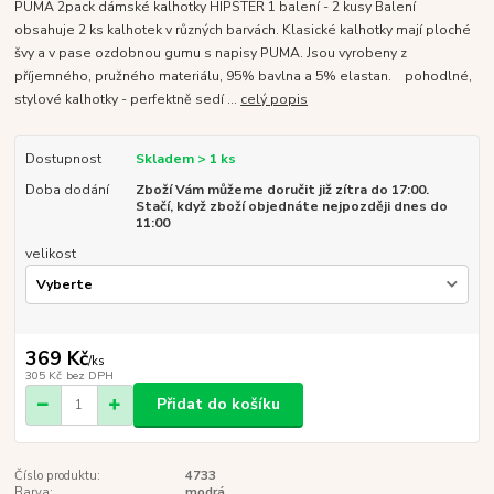
PUMA 2pack dámské kalhotky HIPSTER 1 balení - 2 kusy Balení
obsahuje 2 ks kalhotek v různých barvách. Klasické kalhotky mají ploché
švy a v pase ozdobnou gumu s napisy PUMA. Jsou vyrobeny z
příjemného, pružného materiálu, 95% bavlna a 5% elastan. pohodlné,
stylové kalhotky - perfektně sedí ...
celý popis
Dostupnost
Skladem > 1 ks
Doba dodání
Zboží Vám můžeme doručit již zítra do 17:00.
Stačí, když zboží objednáte nejpozději dnes do
11:00
velikost
369 Kč
/
ks
305 Kč
bez DPH
Přidat do košíku
Číslo produktu:
4733
Barva:
modrá