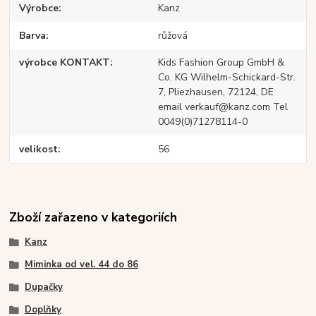
Výrobce
Kanz
Barva
růžová
výrobce KONTAKT
Kids Fashion Group GmbH &
Co. KG Wilhelm-Schickard-Str.
7, Pliezhausen, 72124, DE
email verkauf@kanz.com Tel
0049(0)71278114-0
velikost
56
Zboží zařazeno v kategoriích
Kanz
Miminka od vel. 44 do 86
Dupačky
Doplňky