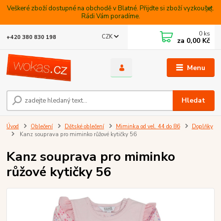
Veškeré zboží dostupné na obchodě v Blatné. Přijdte si zboží vyzkoušet.
Rádi Vám poradíme.
0
ks
CZK
+420 380 830 198
za
0,00 Kč
Menu
Hledat
Úvod
Oblečení
Dětské oblečení
Miminka od vel. 44 do 86
Doplňky
Kanz souprava pro miminko růžové kytičky 56
Kanz souprava pro miminko
růžové kytičky 56