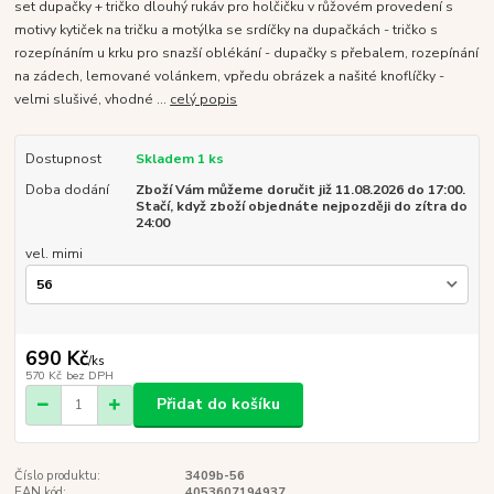
set dupačky + tričko dlouhý rukáv pro holčičku v růžovém provedení s
motivy kytiček na tričku a motýlka se srdíčky na dupačkách - tričko s
rozepínáním u krku pro snazší oblékání - dupačky s přebalem, rozepínání
na zádech, lemované volánkem, vpředu obrázek a našité knoflíčky -
velmi slušivé, vhodné ...
celý popis
Dostupnost
Skladem 1 ks
Doba dodání
Zboží Vám můžeme doručit již 11.08.2026 do 17:00.
Stačí, když zboží objednáte nejpozději do zítra do
24:00
vel. mimi
690 Kč
/
ks
570 Kč
bez DPH
Přidat do košíku
Číslo produktu:
3409b-56
EAN kód:
4053607194937