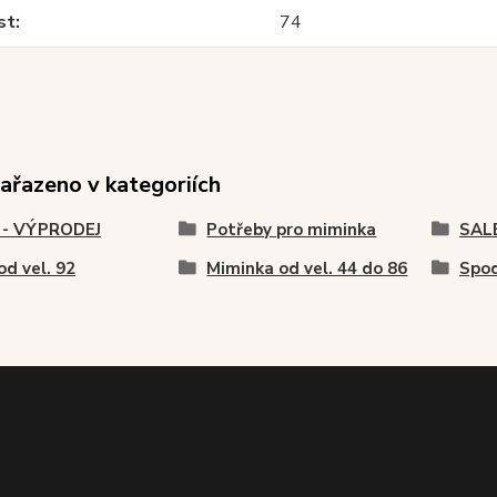
st
74
zařazeno v kategoriích
 - VÝPRODEJ
Potřeby pro miminka
SAL
od vel. 92
Miminka od vel. 44 do 86
Spod