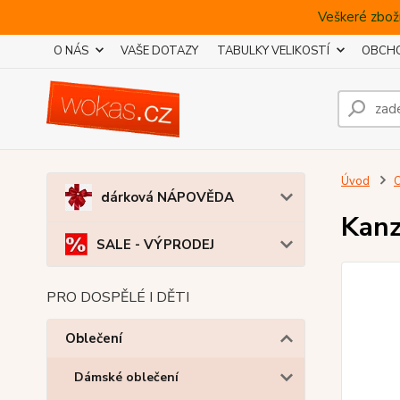
Veškeré zboží
O NÁS
VAŠE DOTAZY
TABULKY VELIKOSTÍ
OBCHO
Úvod
O
dárková NÁPOVĚDA
Kanz
SALE - VÝPRODEJ
PRO DOSPĚLÉ I DĚTI
Oblečení
Dámské oblečení