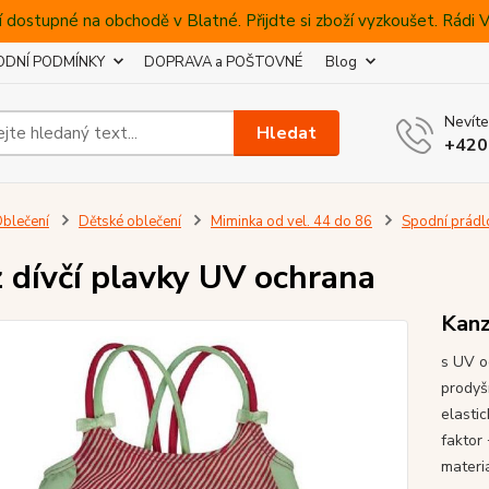
 dostupné na obchodě v Blatné. Přijdte si zboží vyzkoušet. Rádi
DNÍ PODMÍNKY
DOPRAVA a POŠTOVNÉ
Blog
Nevíte
Hledat
+420
blečení
Dětské oblečení
Miminka od vel. 44 do 86
Spodní prádl
 dívčí plavky UV ochrana
Kan
s UV o
prodyš
elasti
faktor
materi