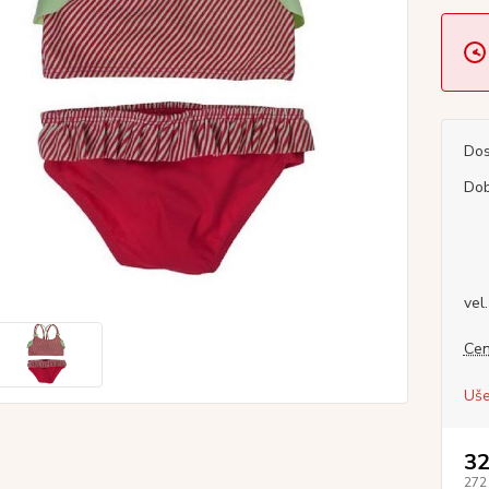
Dos
Dob
vel.
Cen
Uše
32
272