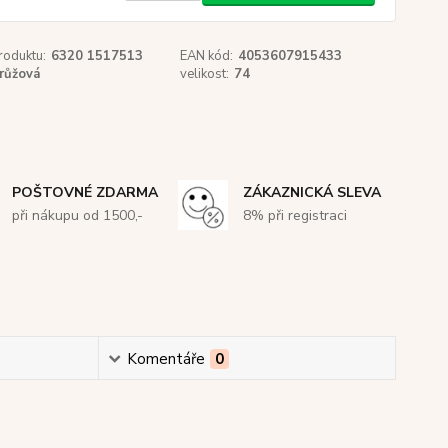
roduktu:
6320 1517513
EAN kód:
4053607915433
růžová
velikost:
74
POŠTOVNÉ ZDARMA
ZÁKAZNICKÁ SLEVA
při nákupu od 1500,-
8% při registraci
Komentáře
0