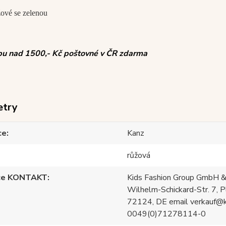
žové se zelenou
pu nad 1500,- Kč poštovné v ČR zdarma
etry
ce
Kanz
růžová
ce KONTAKT
Kids Fashion Group GmbH &
Wilhelm-Schickard-Str. 7, P
72124, DE email verkauf@
0049(0)71278114-0