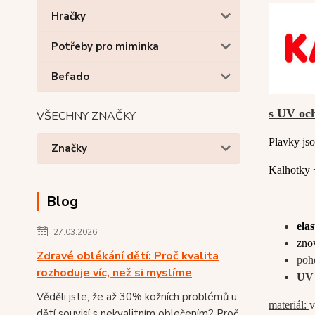
Hračky
Potřeby pro miminka
Befado
s UV oc
VŠECHNY ZNAČKY
Plavky js
Značky
Kalhotky 
Blog
elas
27.03.2026
znov
Zdravé oblékání dětí: Proč kvalita
poh
rozhoduje víc, než si myslíme
UV 
Věděli jste, že až 30% kožních problémů u
materiál:
v
dětí souvisí s nekvalitním oblečením? Proč