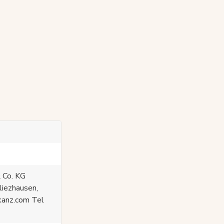
 Co. KG
liezhausen,
kanz.com Tel