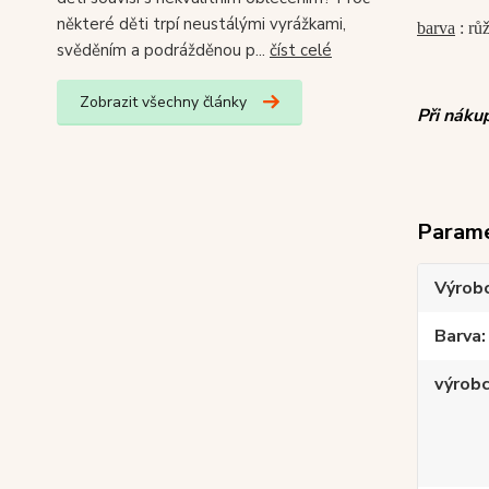
některé děti trpí neustálými vyrážkami,
barva
: rů
svěděním a podrážděnou p...
číst celé
Zobrazit všechny články
Při náku
Param
Výrob
Barva
výrob