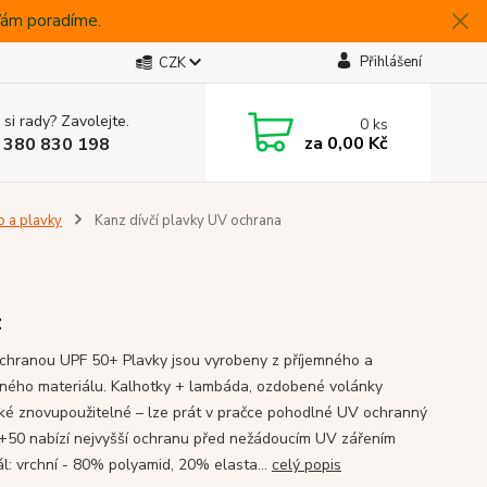
 Vám poradíme.
Přihlášení
CZK
 si rady? Zavolejte.
0
ks
za
0,00 Kč
 380 830 198
o a plavky
Kanz dívčí plavky UV ochrana
z
chranou UPF 50+ Plavky jsou vyrobeny z příjemného a
ného materiálu. Kalhotky + lambáda, ozdobené volánky
cké znovupoužitelné – lze prát v pračce pohodlné UV ochranný
 +50 nabízí nejvyšší ochranu před nežádoucím UV zářením
ál: vrchní - 80% polyamid, 20% elasta...
celý popis