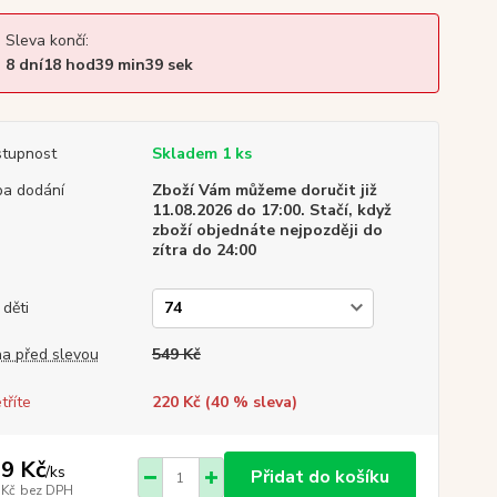
Sleva končí:
8
dní
18
hod
39
min
39
sek
tupnost
Skladem 1 ks
a dodání
Zboží Vám můžeme doručit již
11.08.2026 do 17:00. Stačí, když
zboží objednáte nejpozději do
zítra do 24:00
 děti
a před slevou
549 Kč
tříte
220 Kč (
40
% sleva)
9 Kč
/
ks
Přidat do košíku
 Kč
bez DPH