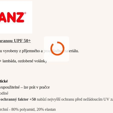
hranou UPF 50+
ou vyrobeny z příjemného a prodyšného materiálu.
+ lambáda, ozdobené volánky
tické
upoužitelné – lze prát v pračce
odlné
ochranný faktor +50
nabízí nejvyšší ochranu před nežádoucím UV z
rchní - 80% polyamid, 20% elastan