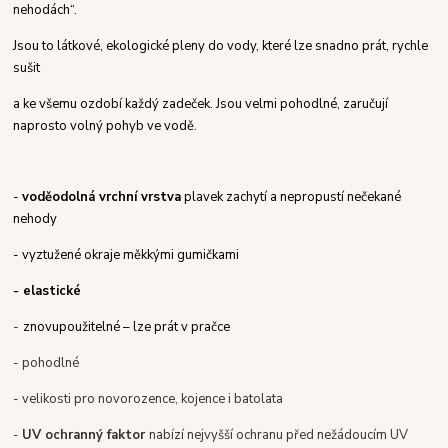
nehodách“.
Jsou to látkové, ekologické pleny do vody, které lze snadno prát, rychle
sušit
a ke všemu ozdobí každý zadeček. Jsou velmi pohodlné, zaručují
naprosto volný pohyb ve vodě.
-
voděodolná vrchní vrstva
plavek zachytí a nepropustí nečekané
nehody
- vyztužené okraje měkkými gumičkami
- elastické
-
znovupoužitelné – lze prát v pračce
- pohodlné
- velikosti pro novorozence, kojence i batolata
-
UV ochranný faktor
nabízí nejvyšší ochranu před nežádoucím UV