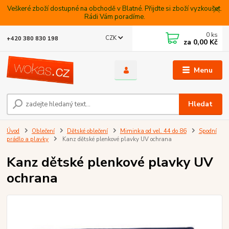
Veškeré zboží dostupné na obchodě v Blatné. Přijdte si zboží vyzkoušet.
Rádi Vám poradíme.
0
ks
CZK
+420 380 830 198
za
0,00 Kč
Menu
Hledat
Úvod
Oblečení
Dětské oblečení
Miminka od vel. 44 do 86
Spodní
prádlo a plavky
Kanz dětské plenkové plavky UV ochrana
Kanz dětské plenkové plavky UV
ochrana