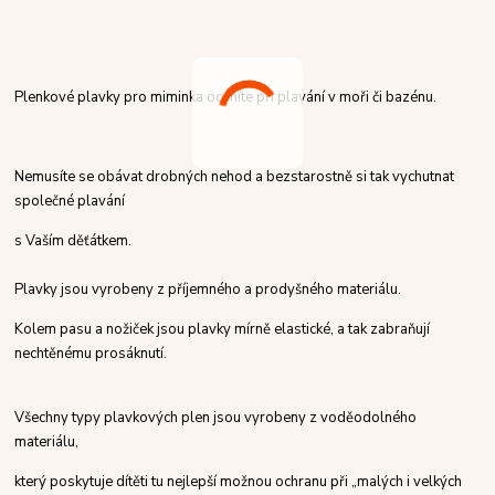
Plenkové plavky pro miminka oceníte při plavání v moři či bazénu.
Nemusíte se obávat drobných nehod a bezstarostně si tak vychutnat
společné plavání
s Vaším děťátkem.
Plavky jsou vyrobeny z příjemného a prodyšného materiálu.
Kolem pasu a nožiček jsou plavky mírně elastické, a tak zabraňují
nechtěnému prosáknutí.
Všechny typy plavkových plen jsou vyrobeny z voděodolného
materiálu,
který poskytuje dítěti tu nejlepší možnou ochranu při „malých i velkých