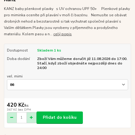
KANZ baby plenkové plavky s UV ochranou UPF 50+ Plenkové plavky
pro miminka oceníte při plavání v moři či bazénu. Nemusíte se obávat
drobných nehod a bezstarostně si tak vychutnat společné plavání s
Vaším děťátkem.Plavky jsou vyrobeny z příjemného a prodyšného
materiálu. Kolem pasu a n...
celý popis
Dostupnost
Skladem 1 ks
Doba dodání
Zboží Vám můžeme doručit již 11.08.2026 do 17:00.
Stačí, když zboží objednáte nejpozději dnes do
24:00
vel. mimi
420 Kč
/
ks
347 Kč
bez DPH
Přidat do košíku