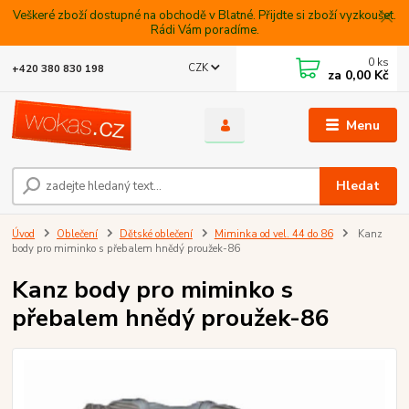
Veškeré zboží dostupné na obchodě v Blatné. Přijdte si zboží vyzkoušet.
Rádi Vám poradíme.
0
ks
CZK
+420 380 830 198
za
0,00 Kč
Menu
Hledat
Úvod
Oblečení
Dětské oblečení
Miminka od vel. 44 do 86
Kanz
body pro miminko s přebalem hnědý proužek-86
Kanz body pro miminko s
přebalem hnědý proužek-86