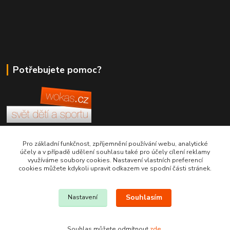
Potřebujete pomoc?
+420 380 830 198
Pro základní funkčnost, zpříjemnění používání webu, analytické
účely a v případě udělení souhlasu také pro účely cílení reklamy
využíváme soubory cookies. Nastavení vlastních preferencí
wokas.online@yahoo.cz
cookies můžete kdykoli upravit odkazem ve spodní části stránek.
Souhlasím
Nastavení
Souhlas můžete odmítnout
zde
.