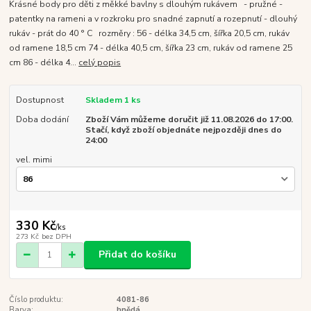
Krásné body pro děti z měkké bavlny s dlouhým rukávem - pružné -
patentky na rameni a v rozkroku pro snadné zapnutí a rozepnutí - dlouhý
rukáv - prát do 40 ° C rozměry : 56 - délka 34,5 cm, šířka 20,5 cm, rukáv
od ramene 18,5 cm 74 - délka 40,5 cm, šířka 23 cm, rukáv od ramene 25
cm 86 - délka 4...
celý popis
Dostupnost
Skladem 1 ks
Doba dodání
Zboží Vám můžeme doručit již 11.08.2026 do 17:00.
Stačí, když zboží objednáte nejpozději dnes do
24:00
vel. mimi
330 Kč
/
ks
273 Kč
bez DPH
Přidat do košíku
Číslo produktu:
4081-86
Barva:
hnědá