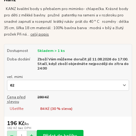
KANZ kvalitní body s přebalem pro miminko- chlapečka. Krásné body
pro děti z měkké bavlny. pružné patentky na rameni a v rozkroku pro
snadné zapnutí a rozepnutí krátký rukáv prát do 40 ° C rozměry : délka
35 cm, šířka 18 cm materiál : 100% bavlna barva : modrá + bílý a žlutý
prožek Při ná...
celý popis
Dostupnost
Skladem > 1 ks
Doba dodání
Zboží Vám můžeme doručit již 11.08.2026 do 17:00.
Stačí, když zboží objednáte nejpozději do zítra do
24:00
vel. mimi
Cena před
280 Kč
slevou
Ušetříte
84 Kč (
30
% sleva)
196 Kč
/
ks
162 Kč
bez DPH
Přidat do košíku