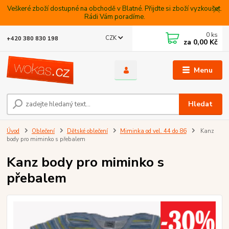
Veškeré zboží dostupné na obchodě v Blatné. Přijdte si zboží vyzkoušet.
Rádi Vám poradíme.
0
ks
CZK
+420 380 830 198
za
0,00 Kč
Menu
Hledat
Úvod
Oblečení
Dětské oblečení
Miminka od vel. 44 do 86
Kanz
body pro miminko s přebalem
Kanz body pro miminko s
přebalem