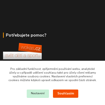
Potřebujete pomoc?
+420 380 830 198
Pro základní funkčnost, zpříjemnění používání webu, analytické
účely a v případě udělení souhlasu také pro účely cílení reklamy
využíváme soubory cookies. Nastavení vlastních preferencí
wokas.online@yahoo.cz
cookies můžete kdykoli upravit odkazem ve spodní části stránek.
Souhlasím
Nastavení