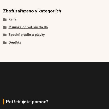
Zboží zařazeno v kategoriích
Kanz
Miminka od vel. 44 do 86
Spodní prádlo a plavky
Doplňky
Potřebujete pomoc?