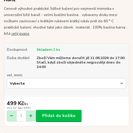
Cenově výhodné praktické 3dílné balení pro nejmenší miminka v
univerzální bílé barvě - velmi kvalitní bavlna. vybaveny druky mezi
nožkami zavinovací s krátkým rukávem krátký rukáv prát do 60 ° C
praktické balení, vhodné také jako dárek materiál : 100% bavlna barva :
bílá
celý popis
Dostupnost
Skladem 1 ks
Doba dodání
Zboží Vám můžeme doručit již 11.08.2026 do 17:00.
Stačí, když zboží objednáte nejpozději dnes do
24:00
vel. mimi
499 Kč
/
ks
412 Kč
bez DPH
Přidat do košíku