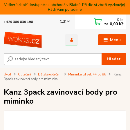
Veškeré zboží dostupné na obchodě v Blatné. Přijdte si zboží vyzkoušet.
Rádi Vám poradíme.
0
ks
CZK
+420 380 830 198
za
0,00 Kč
Menu
Hledat
Úvod
Oblečení
Dětské oblečení
Miminka od vel. 44 do 86
Kanz
3pack zavinovací body pro miminko
Kanz 3pack zavinovací body pro
miminko