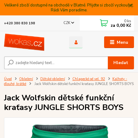
Veškeré zboží dostupné na obchodě v Blatné. Přijdte si zboží vyzkoušet.
Rádi Vám poradíme.
0
ks
CZK
+420 380 830 198
za
0,00 Kč
Menu
Hledat
Úvod
Oblečení
Dětské oblečení
Chlapecké od vel. 92
Kalhoty -
dlouhé, krátké
Jack Wolfskin dětské funkční kraťasy JUNGLE SHORTS BOYS
Jack Wolfskin dětské funkční
kraťasy JUNGLE SHORTS BOYS