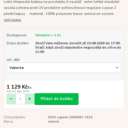
Letní chlapecké kraťasy na procházku či na pláž velmi lehké elastické
vysoká ochrana proti UV prodyšné rychleschnoucí regulace v pase 2
přední kapsy materiál : 100% polyester barva: zelená se vzorem
celý popis
Dostupnost
Skladem > 1 ks
Doba dodání
Zboží Vám můžeme doručit již 10.08.2026 do 17:00.
Stačí, když zboží objednáte nejpozději do zítra do
11:00
vel. děti
1 129 Kč
/
ks
933 Kč
bez DPH
Přidat do košíku
Číslo produktu:
5934 v.green 1606681-7419
Barva:
zelená