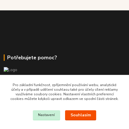
Potřebujete pomoc?
+420 380 830 198
Pro základní funkčnost, zpříjemnění používání webu, analytické
účely a v případě udělení souhlasu také pro účely cílení reklamy
využíváme soubory cookies. Nastavení vlastních preferencí
wokas.online@yahoo.cz
cookies můžete kdykoli upravit odkazem ve spodní části stránek.
Souhlasím
Nastavení