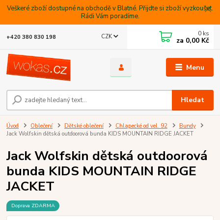
Veškeré zboží dostupné na obchodě v Blatné. Přijdte si zboží vyzkoušet.
Rádi Vám poradíme.
0
ks
CZK
+420 380 830 198
za
0,00 Kč
Menu
Hledat
Úvod
Oblečení
Dětské oblečení
Chlapecké od vel. 92
Bundy
Jack Wolfskin dětská outdoorová bunda KIDS MOUNTAIN RIDGE JACKET
Jack Wolfskin dětská outdoorová
bunda KIDS MOUNTAIN RIDGE
JACKET
Doprava ZDARMA