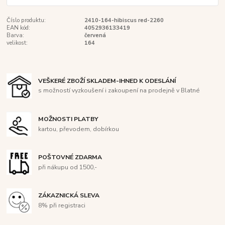
Číslo produktu:
2410-164-hibiscus red-2260
EAN kód:
4052936133419
Barva:
červená
velikost:
164
VEŠKERÉ ZBOŽÍ SKLADEM-IHNED K ODESLÁNÍ
s možností vyzkoušení i zakoupení na prodejně v Blatné
MOŽNOSTI PLATBY
kartou, převodem, dobírkou
POŠTOVNÉ ZDARMA
při nákupu od 1500,-
ZÁKAZNICKÁ SLEVA
8% při registraci