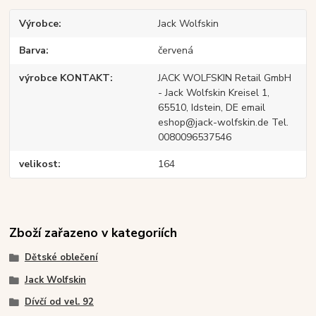
Výrobce
Jack Wolfskin
Barva
červená
výrobce KONTAKT
JACK WOLFSKIN Retail GmbH
- Jack Wolfskin Kreisel 1,
65510, Idstein, DE email
eshop@jack-wolfskin.de Tel.
0080096537546
velikost
164
Zboží zařazeno v kategoriích
Dětské oblečení
Jack Wolfskin
Dívčí od vel. 92