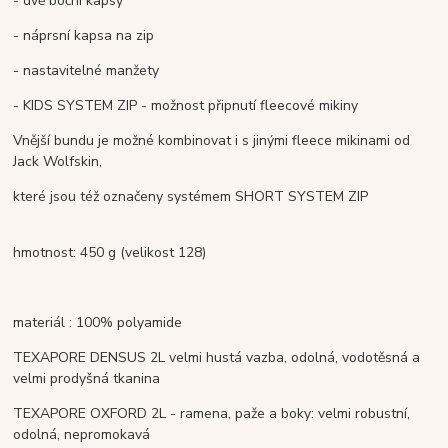
- dvě boční kapsy
- náprsní kapsa na zip
- nastavitelné manžety
- KIDS SYSTEM ZIP - možnost připnutí fleecové mikiny
Vnější bundu je možné kombinovat i s jinými fleece mikinami od
Jack Wolfskin,
které jsou též označeny systémem SHORT SYSTEM ZIP
hmotnost: 450 g (velikost 128)
materiál :
100% polyamide
TEXAPORE DENSUS 2L
velmi hustá vazba, odolná, vodotěsná a
velmi prodyšná tkanina
TEXAPORE OXFORD 2L - r
amena, paže a boky: velmi robustní,
odolná, nepromokavá