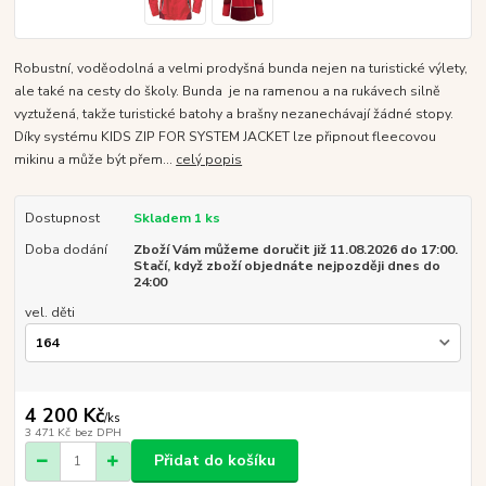
Robustní, voděodolná a velmi prodyšná bunda nejen na turistické výlety,
ale také na cesty do školy. Bunda je na ramenou a na rukávech silně
vyztužená, takže turistické batohy a brašny nezanechávají žádné stopy.
Díky systému KIDS ZIP FOR SYSTEM JACKET lze připnout fleecovou
mikinu a může být přem...
celý popis
Dostupnost
Skladem 1 ks
Doba dodání
Zboží Vám můžeme doručit již 11.08.2026 do 17:00.
Stačí, když zboží objednáte nejpozději dnes do
24:00
vel. děti
4 200 Kč
/
ks
3 471 Kč
bez DPH
Přidat do košíku