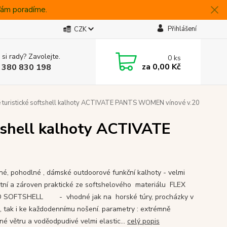
 Vám poradíme.
Přihlášení
CZK
 si rady? Zavolejte.
0
ks
za
0,00 Kč
 380 830 198
 turistické softshell kalhoty ACTIVATE PANTS WOMEN vínové v.20
tshell kalhoty ACTIVATE
né, pohodlné , dámské outdoorové funkční kalhoty - velmi
tní a zároven praktické ze softshelového materiálu FLEX
D SOFTSHELL - vhodné jak na horské túry, procházky v
ě, tak i ke každodennímu nošení. parametry : extrémně
né větru a voděodpudivé velmi elastic...
celý popis