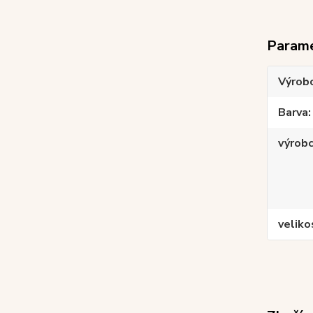
Param
Výrob
Barva
výrob
veliko