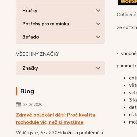
Hračky
Oblíbené,
Potřeby pro miminka
ze soft
Befado
- vhodné 
VŠECHNY ZNAČKY
parametry
Značky
ext
vět
Blog
vel
3 k
27.03.2026
det
níz
Zdravé oblékání dětí: Proč kvalita
mož
rozhoduje víc, než si myslíme
Věděli jste, že až 30% kožních problémů u