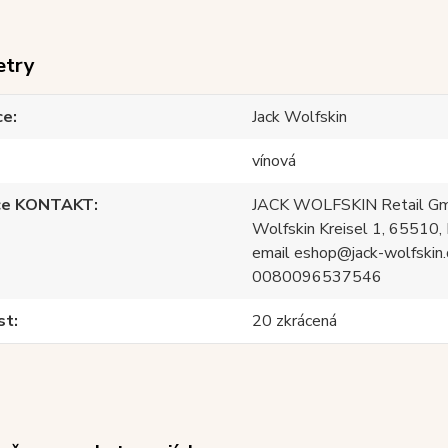
etry
ce
Jack Wolfskin
vínová
ce KONTAKT
JACK WOLFSKIN Retail Gm
Wolfskin Kreisel 1, 65510, 
email eshop@jack-wolfskin.
0080096537546
st
20 zkrácená