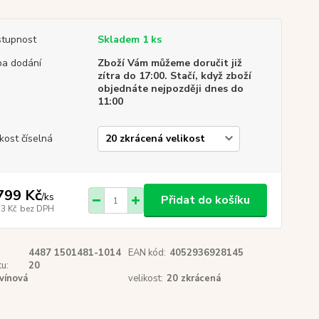
tupnost
Skladem 1 ks
a dodání
Zboží Vám můžeme doručit již
zítra do 17:00. Stačí, když zboží
objednáte nejpozději dnes do
11:00
ikost číselná
799 Kč
/
ks
Přidat do košíku
13 Kč
bez DPH
4487 1501481-1014
EAN kód:
4052936928145
u:
20
vínová
velikost:
20 zkrácená