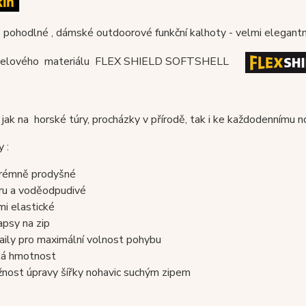
 pohodlné , dámské outdoorové funkční kalhoty - velmi elegantn
shelového materiálu FLEX SHIELD SOFTSHELL
jak na horské túry, procházky v přírodě, tak i ke každodennímu n
 :
rémně prodyšné
ru a voděodpudivé
mi elastické
apsy na zip
aily pro maximální volnost pohybu
ká hmotnost
nost úpravy šířky nohavic suchým zipem