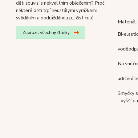
dětí souvisí s nekvalitním oblečením? Proč
některé děti trpí neustálými vyrážkami,
svěděním a podrážděnou p...
číst celé
Materiál
Zobrazit všechny články
Bi-elasti
voděodpu
Na vnitřn
udržení te
Smyčky sn
- vyšší 