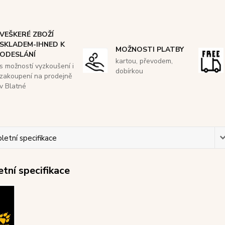
VEŠKERÉ ZBOŽÍ
SKLADEM-IHNED K
MOŽNOSTI PLATBY
ODESLÁNÍ
kartou, převodem,
s možností vyzkoušení i
dobírkou
zakoupení na prodejně
v Blatné
etní specifikace
tní specifikace