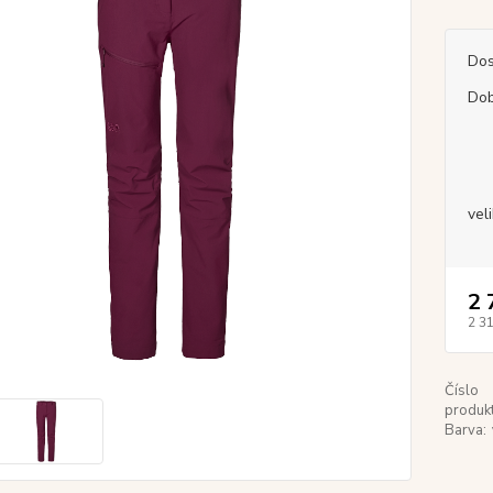
Dos
Dob
vel
2 
2 3
Číslo
produkt
Barva: