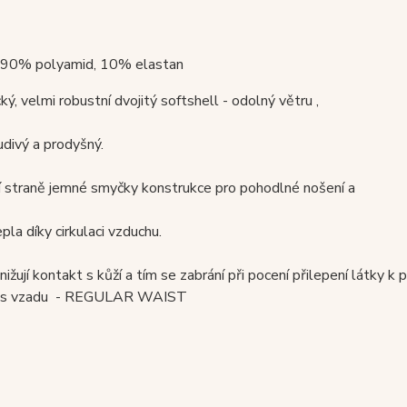
: 90% polyamid, 10% elastan
cký, velmi robustní dvojitý softshell - odolný větru ,
divý a prodyšný.
í straně jemné smyčky konstrukce pro pohodlné nošení a
pla díky cirkulaci vzduchu.
ižují kontakt s kůží a tím se zabrání při pocení přilepení látky k 
pas vzadu - REGULAR WAIST