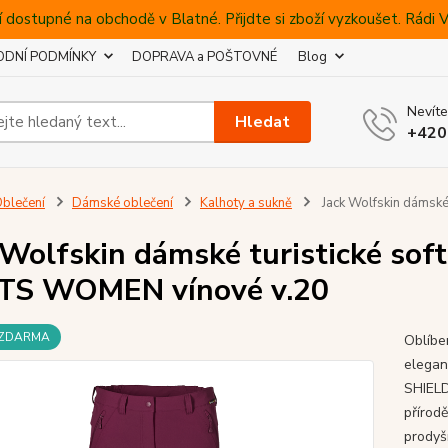
 dostupné na obchodě v Blatné. Přijdte si zboží vyzkoušet. Rádi
DNÍ PODMÍNKY
DOPRAVA a POŠTOVNÉ
Blog
Nevíte
Hledat
+420
blečení
Dámské oblečení
Kalhoty a sukně
Jack Wolfskin dámské
 Wolfskin dámské turistické sof
TS WOMEN vínové v.20
 ZDARMA
Oblíbe
elegan
SHIEL
přírod
prodyš