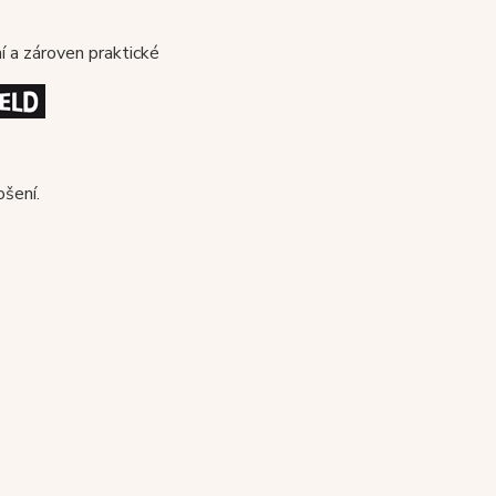
í a zároven praktické
ošení.