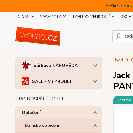
Veškeré zboží
O NÁS
VAŠE DOTAZY
TABULKY VELIKOSTÍ
OBCHO
Úvod
O
dárková NÁPOVĚDA
Jack
SALE - VÝPRODEJ
PAN
PRO DOSPĚLÉ I DĚTI
Doprava
Oblečení
Dámské oblečení