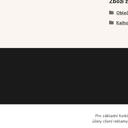
Zboží 
Obleč
Kalho
Pro základní funk
účely cílení reklam