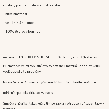
-
detaily pro maximální volnost pohybu
- nízká hmotnost
- velmi nízká hmotnost
- 100% fluorocarbon free
materiál:
FLEX SHIELD SOFTSHELL
; 94% polyamid, 6% elastan
Bi-elastický, velmi robustní dvojitý softshell materiál je odolný větru ,
voděodpudivý a prodyšný.
Na vnitřní straně jemné smyčky konstrukce pro pohodlné nošení a
udržení tepla díky cirkulaci vzduchu.
Smyčky snižují kontakt s kůží a tím se zabrání při pocení přilepení látky k