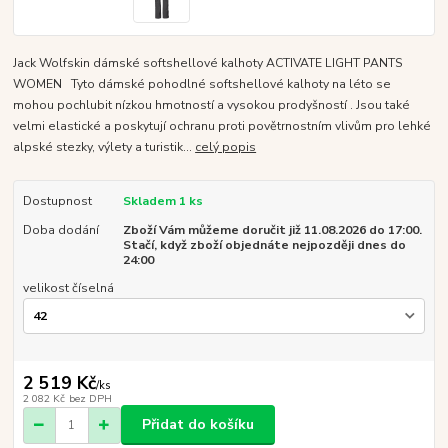
Jack Wolfskin dámské softshellové kalhoty ACTIVATE LIGHT PANTS
WOMEN Tyto dámské pohodlné softshellové kalhoty na léto se
mohou pochlubit nízkou hmotností a vysokou prodyšností . Jsou také
velmi elastické a poskytují ochranu proti povětrnostním vlivům pro lehké
alpské stezky, výlety a turistik...
celý popis
Dostupnost
Skladem 1 ks
Doba dodání
Zboží Vám můžeme doručit již 11.08.2026 do 17:00.
Stačí, když zboží objednáte nejpozději dnes do
24:00
velikost číselná
2 519 Kč
/
ks
2 082 Kč
bez DPH
Přidat do košíku