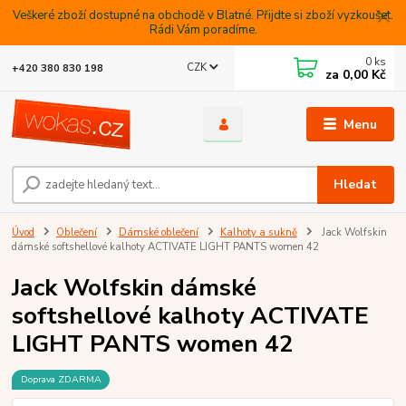
Veškeré zboží dostupné na obchodě v Blatné. Přijdte si zboží vyzkoušet.
Rádi Vám poradíme.
0
ks
CZK
+420 380 830 198
za
0,00 Kč
Menu
Hledat
Úvod
Oblečení
Dámské oblečení
Kalhoty a sukně
Jack Wolfskin
dámské softshellové kalhoty ACTIVATE LIGHT PANTS women 42
Jack Wolfskin dámské
softshellové kalhoty ACTIVATE
LIGHT PANTS women 42
Doprava ZDARMA