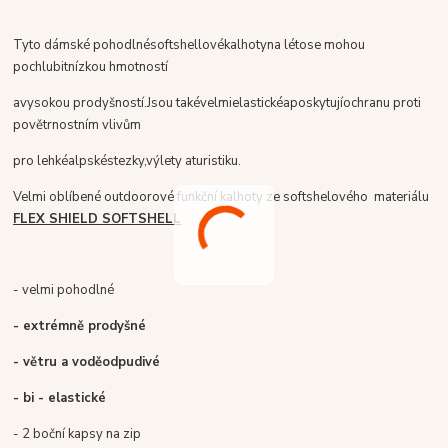
Tyto dámské pohodlné
softshellové
kalhoty
na léto
se mohou
pochlubit
nízkou hmotností
a
vysokou prodyšnost
í
.
Jsou také
velmi
elastické
a
poskytují
ochranu proti
povětrnostním vlivům
pro lehké
alpské
stezky,
výlety a
turistiku
.
Velmi oblíbené outdoorové funkční kalhoty ze softshelového materiálu
FLEX SHIELD SOFTSHELL
- velmi pohodlné
- extrémně prodyšné
- větru a voděodpudivé
- bi - elastické
- 2 boční kapsy na zip