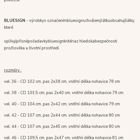
pokožce.
.
BLUESIGN
-
výrobky
s označením
bluesign
schválený
látku
obsahují
látky,
které
splňují
přísné
požadavky
bluesign
kritéria
z hlediska
bezpečnosti
pro
člověka a životní prostředí
.
rozměry :
vel. 36 - CD 102 cm, pas 2x38 cm, vnitřní délka nohavice 78 cm
vel. 38 - CD 103,5 cm, pas 2x40 cm, vnitřní délka nohavice 79 cm
vel. 40 - CD 104 cm, pas 2x42 cm, vnitřní délka nohavice 79 cm
vel. 42 - CD 107 cm, pas 2x44 cm, vnitřní délka nohavice 80 cm
vel. 44 - CD 107 cm, pas 2x45 cm, vnitřní délka nohavice 80 cm
vel. 46 - CD 109,5 cm, pas 2x47 cm, vnitřní délka nohavice 81 cm