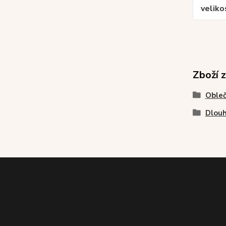
veliko
Zboží 
Obleč
Dlouh