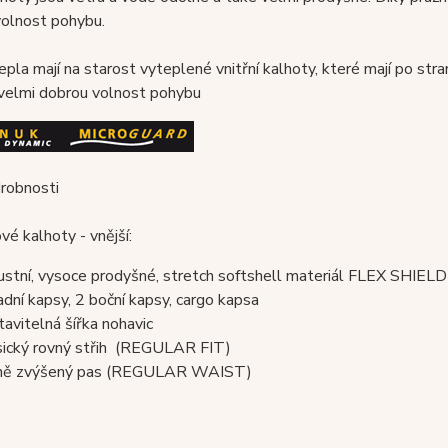
volnost pohybu.
epla mají na starost vyteplené vnitřní kalhoty, které mají po stra
 velmi dobrou volnost pohybu
drobnosti
é kalhoty - vnější:
ustní, vysoce prodyšné, stretch softshell materiál FLEX SHIELD 
adní kapsy, 2 boční kapsy, cargo kapsa
tavitelná šířka nohavic
sický rovný střih (REGULAR FIT)
ně zvýšený pas (REGULAR WAIST)