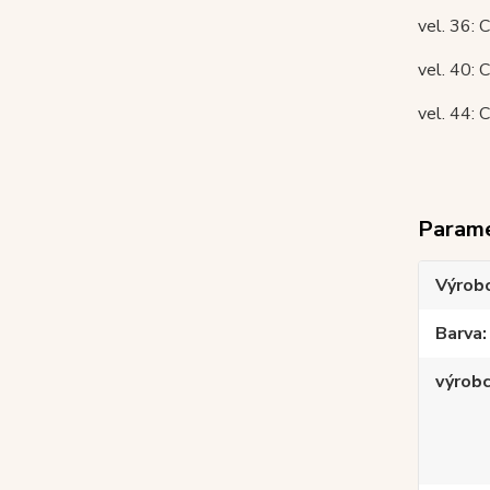
vel. 36: 
vel. 40: 
vel. 44: 
Param
Výrob
Barva
výrob