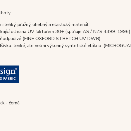
lhoty:
mi lehký, pružný, ohebný a elastický materiál
ikající ochrana UV faktorem 30+ (splňuje AS / NZS 4399: 1996)
děodpudivé (FINE OXFORD STRETCH UV DWR)
šívka: tenké, ale velmi výkonný syntetické vlákno (MICROGU
ack - černá