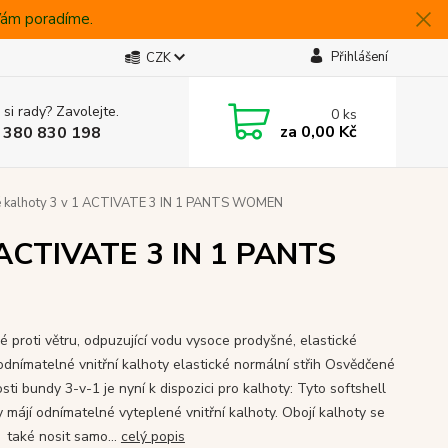
 Vám poradíme.
Přihlášení
CZK
 si rady? Zavolejte.
0
ks
za
0,00 Kč
 380 830 198
é kalhoty 3 v 1 ACTIVATE 3 IN 1 PANTS WOMEN
1 ACTIVATE 3 IN 1 PANTS
 proti větru, odpuzující vodu vysoce prodyšné, elastické
 odnímatelné vnitřní kalhoty elastické normální střih Osvědčené
sti bundy 3-v-1 je nyní k dispozici pro kalhoty: Tyto softshell
y májí odnímatelné vyteplené vnitřní kalhoty. Obojí kalhoty se
také nosit samo...
celý popis