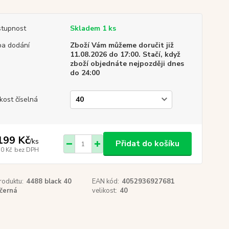
tupnost
Skladem 1 ks
a dodání
Zboží Vám můžeme doručit již
11.08.2026 do 17:00. Stačí, když
zboží objednáte nejpozději dnes
do 24:00
ikost číselná
199 Kč
/
ks
Přidat do košíku
70 Kč
bez DPH
roduktu:
4488 black 40
EAN kód:
4052936927681
černá
velikost:
40