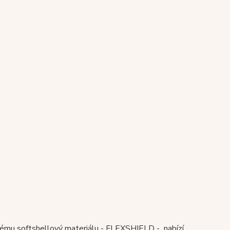
žnému softshellový materiálu - FLEXSHIELD - nabízí