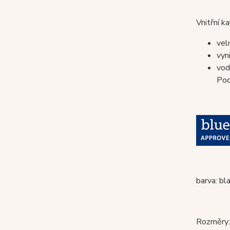
Vnitřní ka
vel
vyn
vo
Pod
barva: bl
Rozměry: