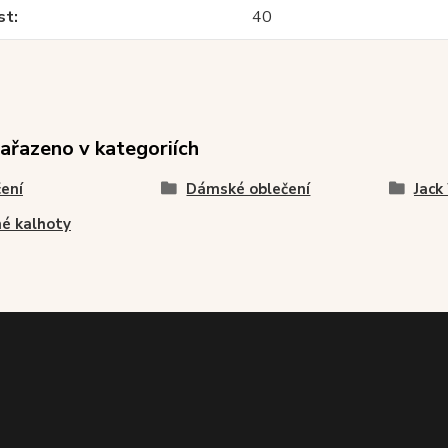
st
40
zařazeno v kategoriích
ení
Dámské oblečení
Jack
é kalhoty