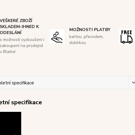
VEŠKERÉ ZBOŽÍ
SKLADEM-IHNED K
MOŽNOSTI PLATBY
ODESLÁNÍ
kartou, převodem,
s možností vyzkoušení i
dobírkou
zakoupení na prodejně
v Blatné
etní specifikace
tní specifikace