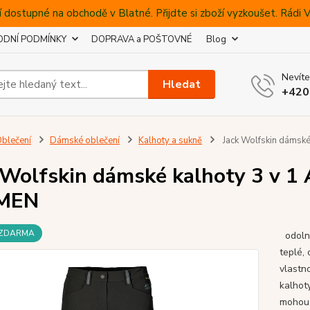
 dostupné na obchodě v Blatné. Přijdte si zboží vyzkoušet. Rádi
DNÍ PODMÍNKY
DOPRAVA a POŠTOVNÉ
Blog
Nevíte
Hledat
+420
blečení
Dámské oblečení
Kalhoty a sukně
Jack Wolfskin dámsk
 Wolfskin dámské kalhoty 3 v 
MEN
 ZDARMA
odolné
teplé,
vlastno
kalhot
mohou 