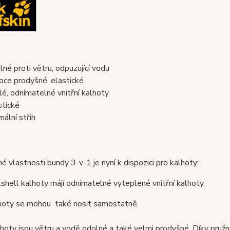
lné proti větru, odpuzující vodu
oce prodyšné, elastické
lé, odnímatelné vnitřní kalhoty
stické
mální střih
 vlastnosti bundy 3-v-1 je nyní k dispozici pro kalhoty:
shell kalhoty májí odnímatelné vyteplené vnitřní kalhoty.
lhoty se mohou také nosit samostatně.
lhoty jsou větru a vodě odolné a také velmi prodyšné. Díky pru