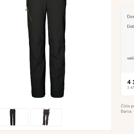
Dos
Dob
vel
4 
3 4
Číslo p
Barva: