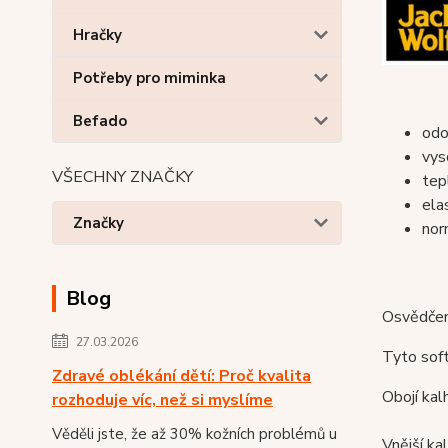
Hračky
Potřeby pro miminka
Befado
odo
vys
VŠECHNY ZNAČKY
tep
ela
Značky
nor
Blog
Osvědčené
27.03.2026
Tyto soft
Zdravé oblékání dětí: Proč kvalita
Obojí ka
rozhoduje víc, než si myslíme
Věděli jste, že až 30% kožních problémů u
Vnější ka