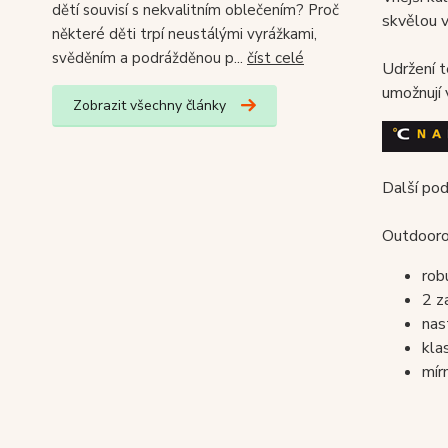
dětí souvisí s nekvalitním oblečením? Proč
skvělou 
některé děti trpí neustálými vyrážkami,
svěděním a podrážděnou p...
číst celé
Udržení t
umožnují
Zobrazit všechny články
Další po
Outdoorov
rob
2 z
nas
kla
mír