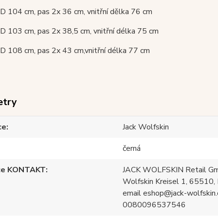
CD 104 cm, pas 2x 36 cm, vnitřní dělka 76 cm
CD 103 cm, pas 2x 38,5 cm, vnitřní délka 75 cm
CD 108 cm, pas 2x 43 cm,vnitřní délka 77 cm
etry
ce
Jack Wolfskin
černá
ce KONTAKT
JACK WOLFSKIN Retail Gm
Wolfskin Kreisel 1, 65510, 
email eshop@jack-wolfskin.
0080096537546