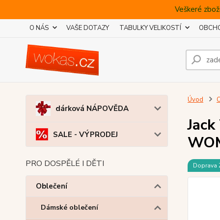
Veškeré zboží
O NÁS
VAŠE DOTAZY
TABULKY VELIKOSTÍ
OBCHO
Úvod
O
dárková NÁPOVĚDA
Jack
SALE - VÝPRODEJ
WO
PRO DOSPĚLÉ I DĚTI
Doprava
Oblečení
Dámské oblečení