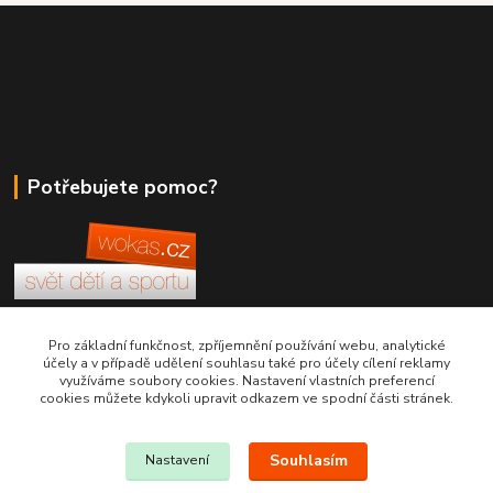
Potřebujete pomoc?
+420 380 830 198
Pro základní funkčnost, zpříjemnění používání webu, analytické
účely a v případě udělení souhlasu také pro účely cílení reklamy
využíváme soubory cookies. Nastavení vlastních preferencí
wokas.online@yahoo.cz
cookies můžete kdykoli upravit odkazem ve spodní části stránek.
Souhlasím
Nastavení