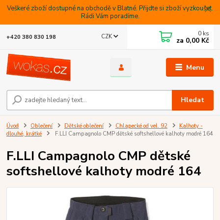
Veškeré zboží dostupné na obchodě v Blatné. Přijdte si zboží vyzkoušet.
Rádi Vám poradíme.
0
ks
CZK
+420 380 830 198
za
0,00 Kč
Menu
Hledat
Úvod
Oblečení
Dětské oblečení
Chlapecké od vel. 92
Kalhoty -
dlouhé, krátké
F.LLI Campagnolo CMP dětské softshellové kalhoty modré 164
F.LLI Campagnolo CMP dětské
softshellové kalhoty modré 164