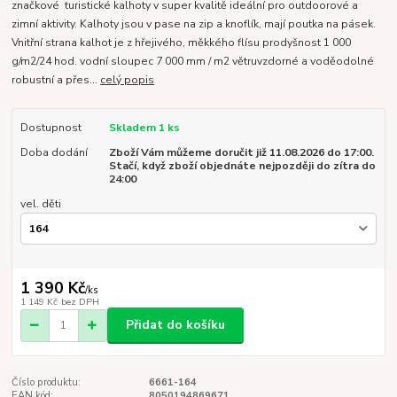
značkové turistické kalhoty v super kvalitě ideální pro outdoorové a
zimní aktivity. Kalhoty jsou v pase na zip a knoflík, mají poutka na pásek.
Vnitřní strana kalhot je z hřejivého, měkkého flísu prodyšnost 1 000
g/m2/24 hod. vodní sloupec 7 000 mm / m2 větruvzdorné a voděodolné
robustní a přes...
celý popis
Dostupnost
Skladem 1 ks
Doba dodání
Zboží Vám můžeme doručit již 11.08.2026 do 17:00.
Stačí, když zboží objednáte nejpozději do zítra do
24:00
vel. děti
1 390 Kč
/
ks
1 149 Kč
bez DPH
Přidat do košíku
Číslo produktu:
6661-164
EAN kód:
8050194869671