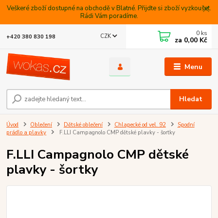
Veškeré zboží dostupné na obchodě v Blatné. Přijdte si zboží vyzkoušet.
Rádi Vám poradíme.
0
ks
CZK
+420 380 830 198
za
0,00 Kč
Menu
Hledat
Úvod
Oblečení
Dětské oblečení
Chlapecké od vel. 92
Spodní
prádlo a plavky
F.LLI Campagnolo CMP dětské plavky - šortky
F.LLI Campagnolo CMP dětské
plavky - šortky