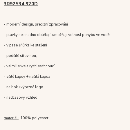
3R92534 920D
- moderní design, precizní zpracování
- plavky se snadno oblékají, umožňují volnost pohybu ve vodě
- v pase šňůrka ke stažení
- podšité síťovinou,
- velmi lehké a rychleschnoucí
- všité kapsy + našitá kapsa
- na boku výrazné logo
- nadčasový vzhled
materiál
: 100% polyester