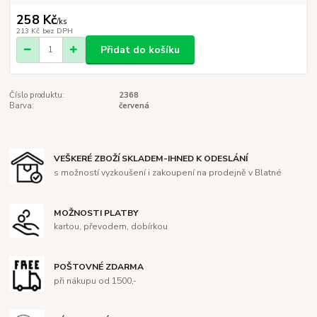
258 Kč
/
ks
213 Kč
bez DPH
Přidat do košíku
Číslo produktu:
2368
Barva:
červená
VEŠKERÉ ZBOŽÍ SKLADEM-IHNED K ODESLÁNÍ
s možností vyzkoušení i zakoupení na prodejně v Blatné
MOŽNOSTI PLATBY
kartou, převodem, dobírkou
POŠTOVNÉ ZDARMA
při nákupu od 1500,-