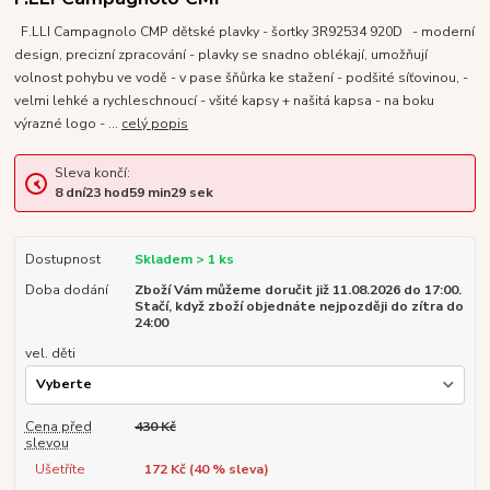
F.LLI Campagnolo CMP dětské plavky - šortky 3R92534 920D - moderní
design, precizní zpracování - plavky se snadno oblékají, umožňují
volnost pohybu ve vodě - v pase šňůrka ke stažení - podšité síťovinou, -
velmi lehké a rychleschnoucí - všité kapsy + našitá kapsa - na boku
výrazné logo - ...
celý popis
Sleva končí:
8
dní
23
hod
59
min
28
sek
Dostupnost
Skladem > 1 ks
Doba dodání
Zboží Vám můžeme doručit již 11.08.2026 do 17:00.
Stačí, když zboží objednáte nejpozději do zítra do
24:00
vel. děti
Cena před
430 Kč
slevou
Ušetříte
172 Kč (
40
% sleva)