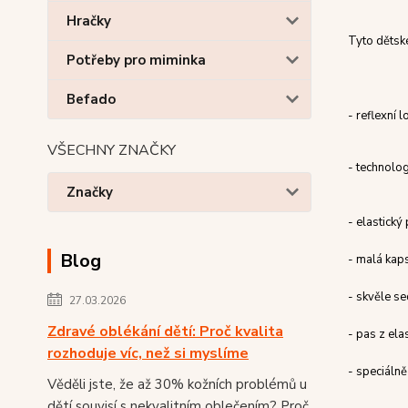
Hračky
Tyto dětsk
Potřeby pro miminka
Befado
- reflexní 
VŠECHNY ZNAČKY
-
technolog
Značky
- elastický
Blog
- malá kaps
- skvěle se
27.03.2026
Zdravé oblékání dětí: Proč kvalita
- pas z ela
rozhoduje víc, než si myslíme
- speciálně
Věděli jste, že až 30% kožních problémů u
dětí souvisí s nekvalitním oblečením? Proč