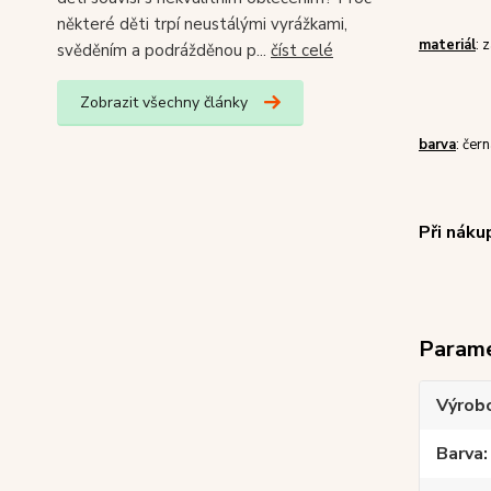
některé děti trpí neustálými vyrážkami,
materiál
: 
svěděním a podrážděnou p...
číst celé
Zobrazit všechny články
barva
: čer
Při náku
Param
Výrob
Barva