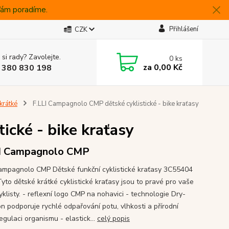
 Vám poradíme.
Přihlášení
CZK
 si rady? Zavolejte.
0
ks
za
0,00 Kč
 380 830 198
krátké
F.LLI Campagnolo CMP dětské cyklistické - bike kraťasy
ické - bike kraťasy
I Campagnolo CMP
Campagnolo CMP Dětské funkční cyklistické kraťasy 3C55404
yto dětské krátké cyklistické kraťasy jsou to pravé pro vaše
klisty. - reflexní logo CMP na nohavici - technologie Dry-
on podporuje rychlé odpařování potu, vlhkosti a přírodní
egulaci organismu - elastick...
celý popis