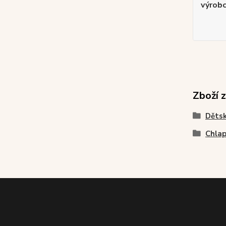
výrob
Zboží 
Dětsk
Chlap