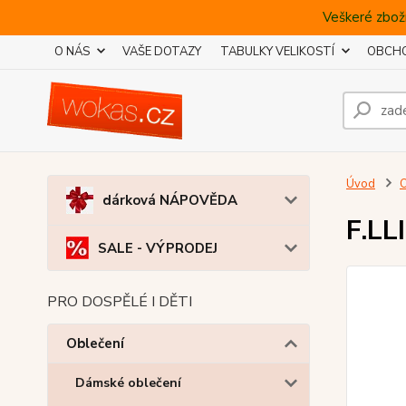
Veškeré zboží
O NÁS
VAŠE DOTAZY
TABULKY VELIKOSTÍ
OBCHO
Úvod
O
dárková NÁPOVĚDA
F.LL
SALE - VÝPRODEJ
PRO DOSPĚLÉ I DĚTI
Oblečení
Dámské oblečení