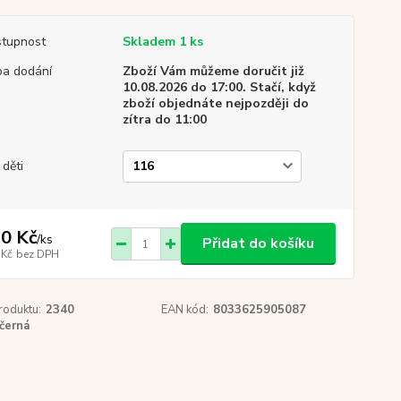
tupnost
Skladem 1 ks
a dodání
Zboží Vám můžeme doručit již
10.08.2026 do 17:00. Stačí, když
zboží objednáte nejpozději do
zítra do 11:00
 děti
0 Kč
/
ks
Přidat do košíku
 Kč
bez DPH
roduktu:
2340
EAN kód:
8033625905087
černá