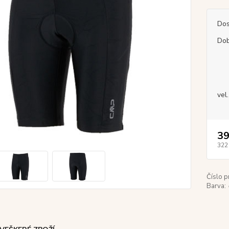
Dos
Dob
vel.
39
322
Číslo p
Barva: