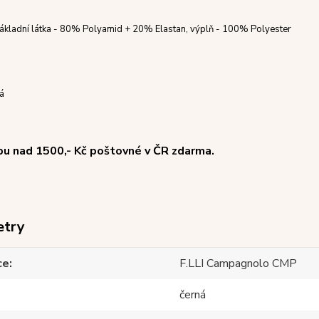
základní látka - 80% Polyamid + 20% Elastan, výplň - 100% Polyester
ná
pu nad 1500,- Kč poštovné v ČR zdarma.
etry
ce
F.LLI Campagnolo CMP
černá