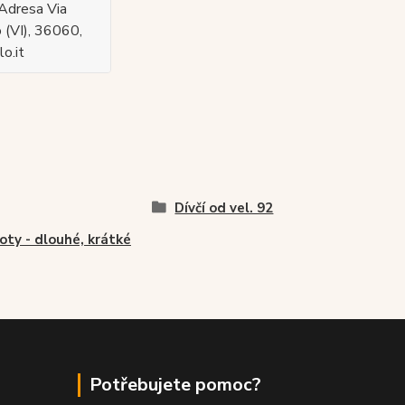
Adresa Via
 (VI), 36060,
o.it
Dívčí od vel. 92
oty - dlouhé, krátké
Potřebujete pomoc?