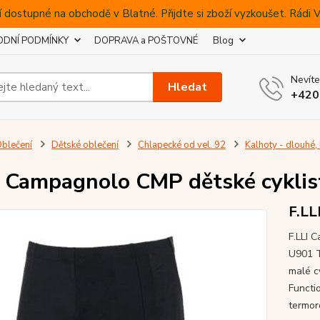
 dostupné na obchodě v Blatné. Přijdte si zboží vyzkoušet. Rádi
DNÍ PODMÍNKY
DOPRAVA a POŠTOVNÉ
Blog
Nevíte
Hledat
+420
blečení
Dětské oblečení
Chlapecké od vel. 92
Kalhoty - dlouhé, 
I Campagnolo CMP dětské cyklist
F.LL
F.LLI 
U901 T
malé cy
Functi
termor