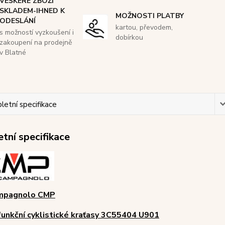
VEŠKERÉ ZBOŽÍ
SKLADEM-IHNED K
MOŽNOSTI PLATBY
ODESLÁNÍ
kartou, převodem,
s možností vyzkoušení i
dobírkou
zakoupení na prodejně
v Blatné
etní specifikace
tní specifikace
ampagnolo CMP
unkční cyklistické kraťasy 3C55404 U901