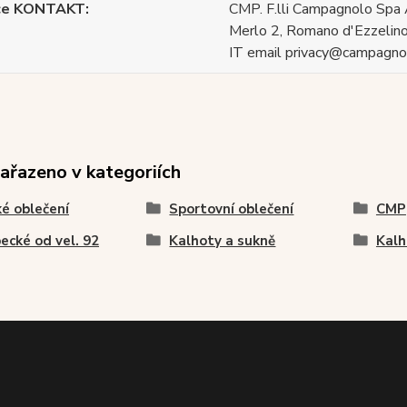
ce KONTAKT
CMP. F.lli Campagnolo Spa 
Merlo 2, Romano d'Ezzelino
IT email privacy@campagnol
zařazeno v kategoriích
é oblečení
Sportovní oblečení
CMP
ecké od vel. 92
Kalhoty a sukně
Kalh