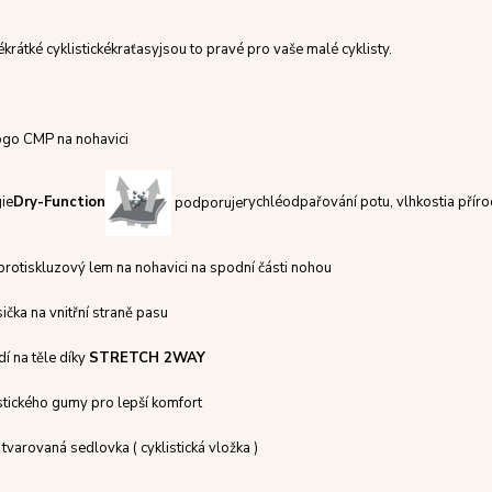
é
krátké cyklistické
kraťasy
jsou to pravé pro vaše malé cyklisty.
logo CMP na nohavici
ie
Dry-Function
podporuje
rychlé
odpařování potu
,
vlhkosti
a příro
 protiskluzový lem na nohavici na spodní části nohou
ička na vnitřní straně pasu
dí na těle díky
STRETCH 2WAY
stického gumy pro lepší komfort
 tvarovaná sedlovka ( cyklistická vložka )