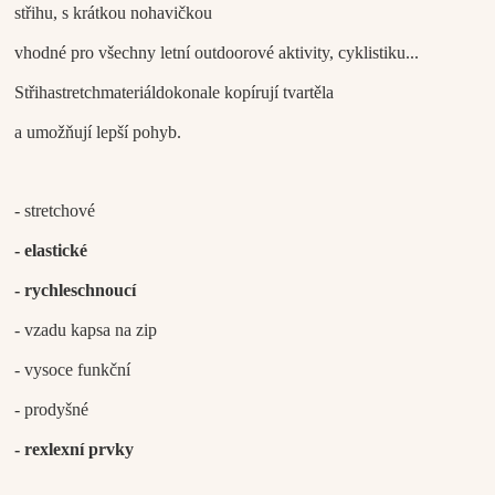
střihu, s krátkou nohavičkou
vhodné pro všechny letní outdoorové aktivity, cyklistiku...
Střih
a
stretch
materiál
dokonale
kopírují
tvar
těla
a umožňují lepší pohyb.
- stretchové
- elastické
- rychleschnoucí
- vzadu kapsa na zip
- vysoce funkční
- prodyšné
- rexlexní prvky