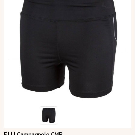
F.LLI Campagnolo CMP