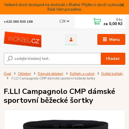
Veškeré zboží dostupné na obchodě v Blatné. Přijdte si zboží vyzkoušet.
Rádi Vám poradíme.
0
ks
CZK
+420 380 830 198
za
0,00 Kč
Menu
Hledat
Úvod
Oblečení
Dámské oblečení
Kalhoty a sukně
Krátké kalhoty
F.LLI Campagnolo CMP dámské sportovní běžecké šortky
F.LLI Campagnolo CMP dámské
sportovní běžecké šortky