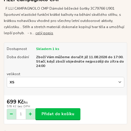
F.LLI CAMPAGNOLO CMP Dámské běžecké šortky 3C79766 U901
Sportovní elastické funkční krátké kalhoty na běhání skvělého střihu, s
krátkou nohavičkou vhodné pro všechny letní outdoorové aktivity,
cyklistiku... Střih a stretch materiál dokonale kopírují tvar těla a umožňují
lepší pohyb. - s...
celý popis
Dostupnost
Skladem 1 ks
Doba dodání
Zboží Vám můžeme doručit již 11.08.2026 do 17:00.
Stačí, když zboží objednáte nejpozději do zítra do
24:00
velikost
699 Kč
/
ks
578 Kč
bez DPH
Přidat do košíku