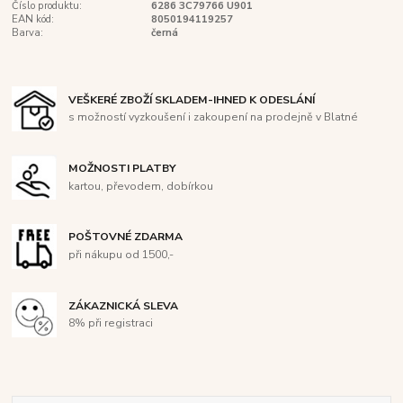
Číslo produktu:
6286 3C79766 U901
EAN kód:
8050194119257
Barva:
černá
VEŠKERÉ ZBOŽÍ SKLADEM-IHNED K ODESLÁNÍ
s možností vyzkoušení i zakoupení na prodejně v Blatné
MOŽNOSTI PLATBY
kartou, převodem, dobírkou
POŠTOVNÉ ZDARMA
při nákupu od 1500,-
ZÁKAZNICKÁ SLEVA
8% při registraci