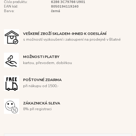
Číslo produktu:
6286 3C79766 U901
EAN kód:
8050194119240
Barva:
černá
VEŠKERÉ ZBOŽÍ SKLADEM-IHNED K ODESLÁNÍ
s možností vyzkoušení i zakoupení na prodejně v Blatné
MOŽNOSTI PLATBY
kartou, převodem, dobírkou
POŠTOVNÉ ZDARMA
při nákupu od 1500,-
ZÁKAZNICKÁ SLEVA
8% při registraci