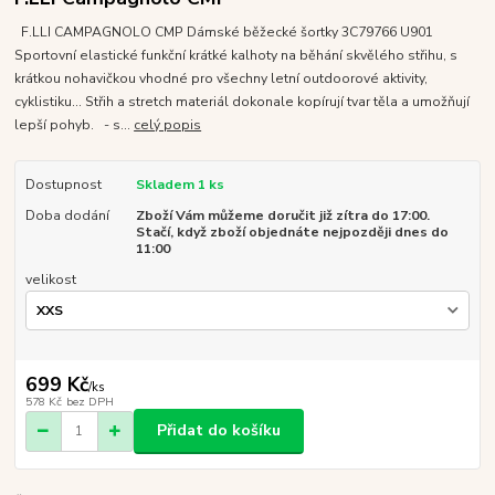
F.LLI CAMPAGNOLO CMP Dámské běžecké šortky 3C79766 U901
Sportovní elastické funkční krátké kalhoty na běhání skvělého střihu, s
krátkou nohavičkou vhodné pro všechny letní outdoorové aktivity,
cyklistiku... Střih a stretch materiál dokonale kopírují tvar těla a umožňují
lepší pohyb. - s...
celý popis
Dostupnost
Skladem 1 ks
Doba dodání
Zboží Vám můžeme doručit již zítra do 17:00.
Stačí, když zboží objednáte nejpozději dnes do
11:00
velikost
699 Kč
/
ks
578 Kč
bez DPH
Přidat do košíku