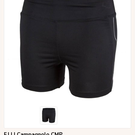
F.LLI Campagnolo CMP