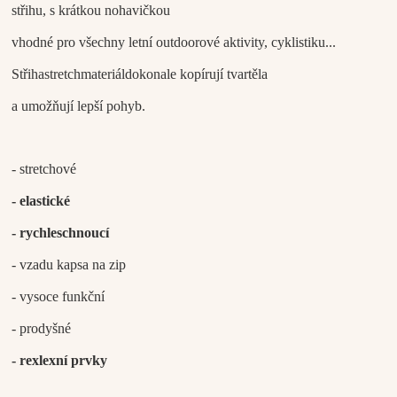
střihu, s krátkou nohavičkou
vhodné pro všechny letní outdoorové aktivity, cyklistiku...
Střih
a
stretch
materiál
dokonale
kopírují
tvar
těla
a umožňují lepší pohyb.
- stretchové
- elastické
- rychleschnoucí
- vzadu kapsa na zip
- vysoce funkční
- prodyšné
- rexlexní prvky