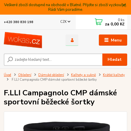
Veškeré zboží dostupné na obchodě v Blatné. Přijdte si zboží vyzkoušet.
Rádi Vám poradíme.
0
ks
CZK
+420 380 830 198
za
0,00 Kč
Menu
Hledat
Úvod
Oblečení
Dámské oblečení
Kalhoty a sukně
Krátké kalhoty
F.LLI Campagnolo CMP dámské sportovní běžecké šortky
F.LLI Campagnolo CMP dámské
sportovní běžecké šortky