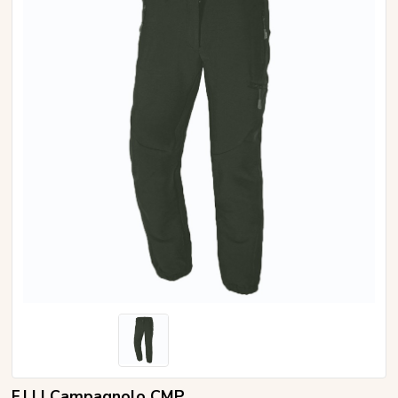
F.LLI Campagnolo CMP