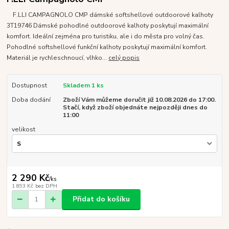
F.LLI CAMPAGNOLO CMP dámské softshellové outdoorové kalhoty
3T19746 Dámské pohodlné outdoorové kalhoty poskytují maximální
komfort. Ideální zejména pro turistiku, ale i do města pro volný čas.
Pohodlné softshellové funkční kalhoty poskytují maximální komfort.
Materiál je rychleschnoucí, vlhko...
celý popis
Dostupnost
Skladem 1 ks
Doba dodání
Zboží Vám můžeme doručit již 10.08.2026 do 17:00.
Stačí, když zboží objednáte nejpozději dnes do
11:00
velikost
2 290 Kč
/
ks
1 893 Kč
bez DPH
Přidat do košíku