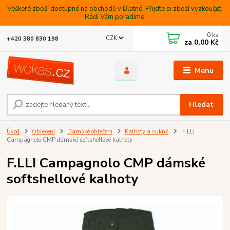
Veškeré zboží dostupné na obchodě v Blatné. Přijdte si zboží vyzkoušet.
Rádi Vám poradíme.
0
ks
CZK
+420 380 830 198
za
0,00 Kč
Menu
Hledat
Úvod
Oblečení
Dámské oblečení
Kalhoty a sukně
F.LLI
Campagnolo CMP dámské softshellové kalhoty
F.LLI Campagnolo CMP dámské
softshellové kalhoty