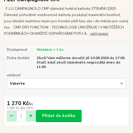
F.LLI CAMPAGNOLO CMP dámské funkční kalhoty 3T55456 Q925
Dámské pohodlné outdoorové kalhoty poskytují maximální komfort,
jsou ideální zejména nejen pro horské pěší túry, ale i do města pro volný
čas. CMP DRY FUNCTION - TECHNOLOGIE UMOŽŇUJE I V NEJTĚŽŠÍCH
PODMÍNKÁCH OKAMŽITÉ ODPAŘOVÁNÍ POTU A...
celý popis
Dostupnost
Skladem > 1 ks
Doba dodání
Zboží Vám můžeme doručit již 10.08.2026 do 17:00.
Stačí, když zboží objednáte nejpozději dnes do
11:00
velikost
1 270 Kč
/
ks
1 050 Kč
bez DPH
Přidat do košíku