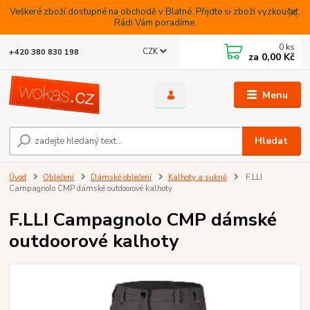
Veškeré zboží dostupné na obchodě v Blatné. Přijdte si zboží vyzkoušet.
Rádi Vám poradíme.
0
ks
CZK
+420 380 830 198
za
0,00 Kč
Menu
Hledat
Úvod
Oblečení
Dámské oblečení
Kalhoty a sukně
F.LLI
Campagnolo CMP dámské outdoorové kalhoty
F.LLI Campagnolo CMP dámské
outdoorové kalhoty