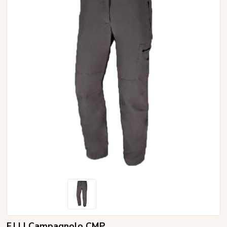
F.LLI Campagnolo CMP