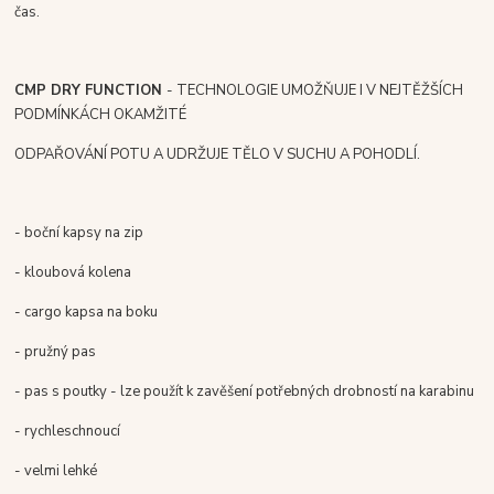
čas.
CMP DRY FUNCTION
- TECHNOLOGIE UMOŽŇUJE I V NEJTĚŽŠÍCH
PODMÍNKÁCH OKAMŽITÉ
ODPAŘOVÁNÍ POTU A UDRŽUJE TĚLO V SUCHU A POHODLÍ.
- boční kapsy na zip
- kloubová kolena
- cargo kapsa na boku
- pružný pas
- pas s poutky - lze použít k zavěšení potřebných drobností na karabinu
- rychleschnoucí
- velmi lehké