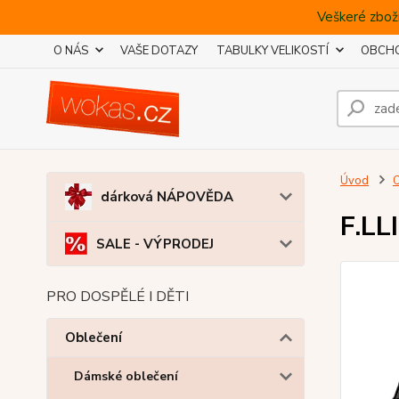
Veškeré zboží
O NÁS
VAŠE DOTAZY
TABULKY VELIKOSTÍ
OBCHO
Úvod
O
dárková NÁPOVĚDA
F.LL
SALE - VÝPRODEJ
PRO DOSPĚLÉ I DĚTI
Oblečení
Dámské oblečení