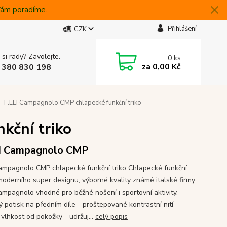
 Vám poradíme.
Přihlášení
CZK
 si rady? Zavolejte.
0
ks
za
0,00 Kč
 380 830 198
F.LLI Campagnolo CMP chlapecké funkční triko
kční triko
I Campagnolo CMP
Campagnolo CMP chlapecké funkční triko Chlapecké funkční
 moderního super designu, výborné kvality známé italské firmy
Campagnolo vhodné pro běžné nošení i sportovní aktivity. -
 potisk na předním díle - proštepované kontrastní nití -
vlhkost od pokožky - udržuj...
celý popis