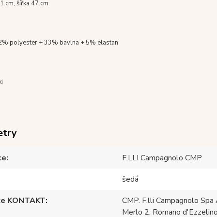
1 cm, šířka 47 cm
2% polyester + 33% bavlna + 5% elastan
ki
etry
ce
F.LLI Campagnolo CMP
šedá
ce KONTAKT
CMP. F.lli Campagnolo Spa 
Merlo 2, Romano d'Ezzelino