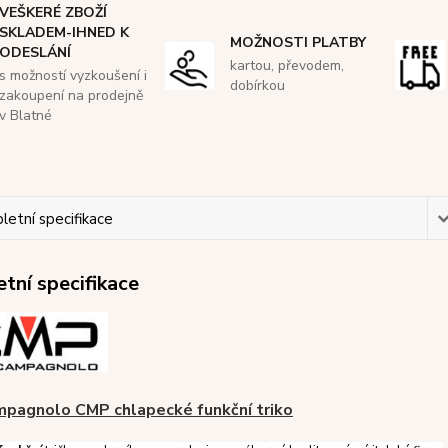
VEŠKERÉ ZBOŽÍ
SKLADEM-IHNED K
MOŽNOSTI PLATBY
ODESLÁNÍ
kartou, převodem,
s možností vyzkoušení i
dobírkou
zakoupení na prodejně
v Blatné
etní specifikace
tní specifikace
mpagnolo CMP chlapecké funkční triko