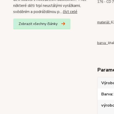
176 - CD 7
některé děti trpí neustálými vyrážkami,
svěděním a podrážděnou p...
číst celé
materiál:
6
Zobrazit všechny články
barva :
kha
Param
Výrob
Barva
výrob