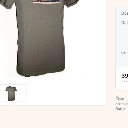
Dos
Dob
vel.
39
322
Číslo
produkt
Barva: