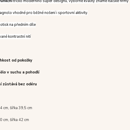
funkční
tričko moderního super designu, výborné kvality známé italské firmy
gnolo vhodné pro běžné nošení i sportovní aktivity.
otisk na předním díle
ané kontrastní nití
lhkost od pokožky
tělo v suchu a pohodlí
ní zůstává bez odéru
4 cm, šířka 39,5 cm
0 cm, šířka 42 cm