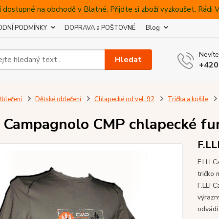
 dostupné na obchodě v Blatné. Přijdte si zboží vyzkoušet. Rádi
DNÍ PODMÍNKY
DOPRAVA a POŠTOVNÉ
Blog
Nevíte
Hledat
+420
blečení
Dětské oblečení
Chlapecké od vel. 92
Trička a košile
I Campagnolo CMP chlapecké fun
F.LL
F.LLI 
tričko
F.LLI 
výrazný
odvádí 