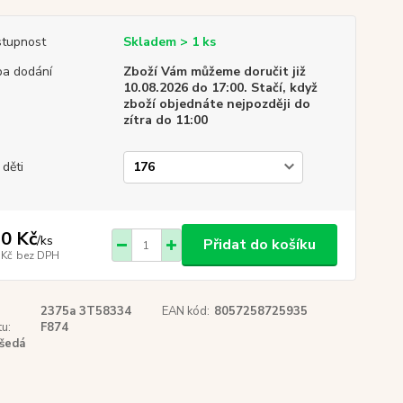
tupnost
Skladem > 1 ks
a dodání
Zboží Vám můžeme doručit již
10.08.2026 do 17:00. Stačí, když
zboží objednáte nejpozději do
zítra do 11:00
 děti
0 Kč
/
ks
Přidat do košíku
 Kč
bez DPH
2375a 3T58334
EAN kód:
8057258725935
u:
F874
šedá