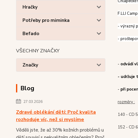
Chlapecké
Hračky
F.LLI Campa
Potřeby pro miminka
- výrazný p
Befado
- proštepov
VŠECHNY ZNAČKY
-
odvádí v
Značky
- udržuje 
Blog
-
při poce
rozměry :
27.03.2026
Zdravé oblékání dětí: Proč kvalita
140 - CD 5
rozhoduje víc, než si myslíme
152 - CD 6
Věděli jste, že až 30% kožních problémů u
dětí souvisí s nekvalitním oblečením? Proč