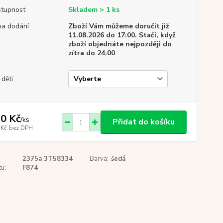
tupnost
Skladem > 1 ks
a dodání
Zboží Vám můžeme doručit již
11.08.2026 do 17:00. Stačí, když
zboží objednáte nejpozději do
zítra do 24:00
 děti
0 Kč
/
ks
Přidat do košíku
 Kč
bez DPH
2375a 3T58334
Barva:
šedá
u:
F874