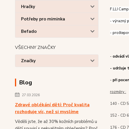
Hračky
F.LLI Campa
Potřeby pro miminka
- výrazný p
Befado
- proštepov
VŠECHNY ZNAČKY
-
odvádí v
Značky
- udržuje 
-
při poce
Blog
rozměry :
27.03.2026
140 - CD 5
Zdravé oblékání dětí: Proč kvalita
rozhoduje víc, než si myslíme
152 - CD 6
Věděli jste, že až 30% kožních problémů u
176 - CD 7
dětí souvisí s nekvalitním oblečením? Proč