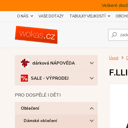
Veškeré zboží
O NÁS
VAŠE DOTAZY
TABULKY VELIKOSTÍ
OBCHO
Úvod
O
dárková NÁPOVĚDA
F.LL
SALE - VÝPRODEJ
PRO DOSPĚLÉ I DĚTI
Oblečení
Dámské oblečení