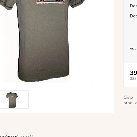
Dos
Dob
vel.
39
322
Číslo
produkt