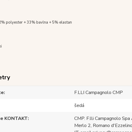
2% polyester + 33% bavlna + 5% elastan
ki
etry
ce
F.LLI Campagnolo CMP
šedá
ce KONTAKT
CMP. F.lli Campagnolo Spa 
Merlo 2, Romano d'Ezzelino