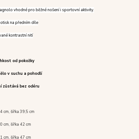
gnolo vhodné pro běžné nošení i sportovní aktivity.
otisk na předním díle
ané kontrastní nití
lhkost od pokožky
tělo v suchu a pohodlí
ní zůstává bez odéru
4 cm, šířka 39,5 cm
0 cm, šířka 42 cm
1 cm, šířka 47 cm