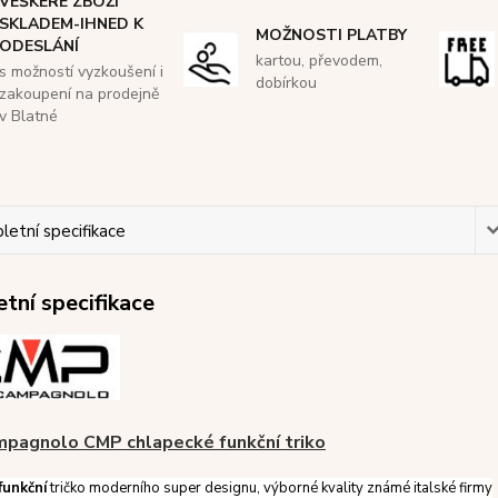
VEŠKERÉ ZBOŽÍ
SKLADEM-IHNED K
MOŽNOSTI PLATBY
ODESLÁNÍ
kartou, převodem,
s možností vyzkoušení i
dobírkou
zakoupení na prodejně
v Blatné
etní specifikace
tní specifikace
mpagnolo CMP chlapecké funkční triko
funkční
tričko moderního super designu, výborné kvality známé italské firmy