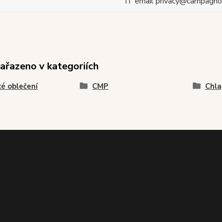
IT email privacy@campagnol
zařazeno v kategoriích
é oblečení
CMP
Chla