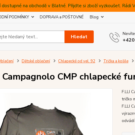
 dostupné na obchodě v Blatné. Přijdte si zboží vyzkoušet. Rádi
DNÍ PODMÍNKY
DOPRAVA a POŠTOVNÉ
Blog
Nevíte
Hledat
+420
blečení
Dětské oblečení
Chlapecké od vel. 92
Trička a košile
I Campagnolo CMP chlapecké fun
F.LLI 
tričko
F.LLI 
výrazný
odvádí 