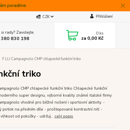
 Vám poradíme.
Přihlášení
CZK
 si rady? Zavolejte.
0
ks
za
0,00 Kč
 380 830 198
F.LLI Campagnolo CMP chlapecké funkční triko
kční triko
Campagnolo CMP chlapecké funkční triko Chlapecké funkční
 moderního super designu, výborné kvality známé italské firmy
Campagnolo vhodné pro běžné nošení i sportovní aktivity. -
 potisk na předním díle - proštepované kontrastní nití -
vlhkost od pokožky - udržuj...
celý popis