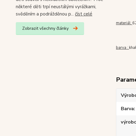
některé děti trpí neustálými vyrážkami,
svěděním a podrážděnou p...
číst celé
materiál:
6
Zobrazit všechny články
barva :
kha
Param
Výrob
Barva
výrob