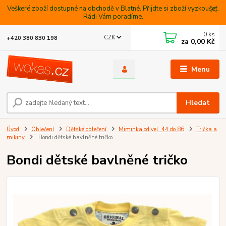
Veškeré zboží dostupné na obchodě v Blatné. Přijdte si zboží vyzkoušet.
Rádi Vám poradíme.
0
ks
CZK
+420 380 830 198
za
0,00 Kč
Menu
Hledat
Úvod
Oblečení
Dětské oblečení
Miminka od vel. 44 do 86
Trička a
mikiny
Bondi dětské bavlněné tričko
Bondi dětské bavlněné tričko