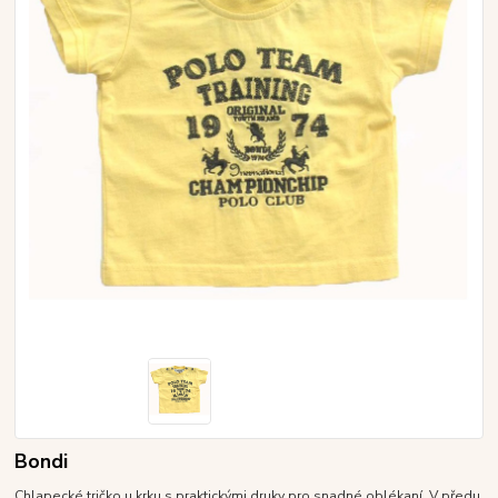
Bondi
Chlapecké tričko u krku s praktickými druky pro snadné oblékaní. V předu