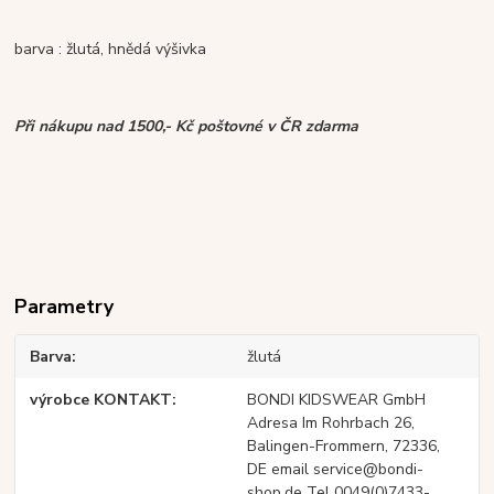
barva : žlutá, hnědá výšivka
Při nákupu nad 1500,- Kč poštovné v ČR zdarma
Parametry
Barva
žlutá
výrobce KONTAKT
BONDI KIDSWEAR GmbH
Adresa Im Rohrbach 26,
Balingen-Frommern, 72336,
DE email service@bondi-
shop.de Tel 0049(0)7433-