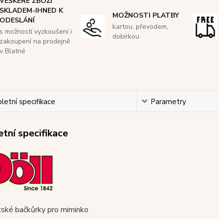
VEŠKERÉ ZBOŽÍ
SKLADEM-IHNED K
MOŽNOSTI PLATBY
ODESLÁNÍ
kartou, převodem,
s možností vyzkoušení i
dobírkou
zakoupení na prodejně
v Blatné
etní specifikace
Parametry
tní specifikace
ské bačkůrky pro miminko