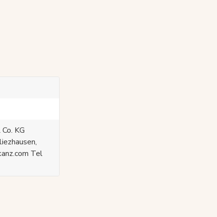
 Co. KG
liezhausen,
kanz.com Tel