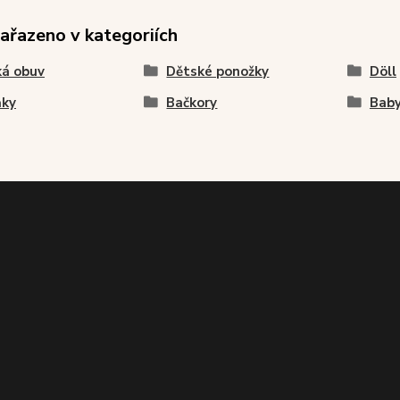
zařazeno v kategoriích
ká obuv
Dětské ponožky
Döll
ňky
Bačkory
Baby