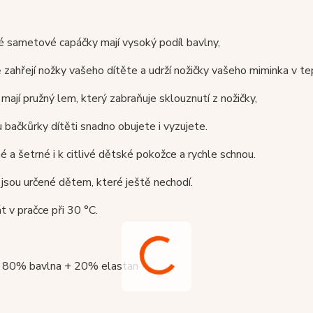
 sametové capáčky mají vysoký podíl bavlny,
zahřejí nožky vašeho dítěte a udrží nožičky vašeho miminka v te
mají pružný lem, který zabraňuje sklouznutí z nožičky,
 bačkůrky dítěti snadno obujete i vyzujete.
é a šetrné i k citlivé dětské pokožce a rychle schnou.
jsou určené dětem, které ještě nechodí.
át v pračce při 30 °C.
 : 80% bavlna + 20% elastan