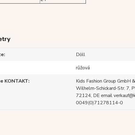
etry
ce
Döll
růžová
ce KONTAKT
Kids Fashion Group GmbH &
Wilhelm-Schickard-Str. 7, P
72124, DE email verkauf@
0049(0)71278114-0