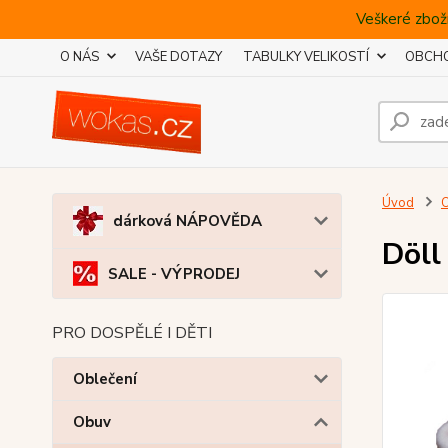
Veškeré zboží
O NÁS
VAŠE DOTAZY
TABULKY VELIKOSTÍ
OBCHO
Úvod
dárková NÁPOVĚDA
Döll
SALE - VÝPRODEJ
PRO DOSPĚLÉ I DĚTI
Oblečení
Obuv