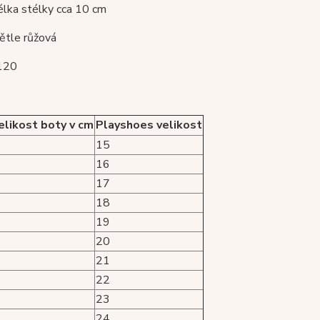
délka stélky cca 10 cm
větle růžová
120
velikost boty v cm
Playshoes velikost
15
16
17
18
19
20
21
22
23
24