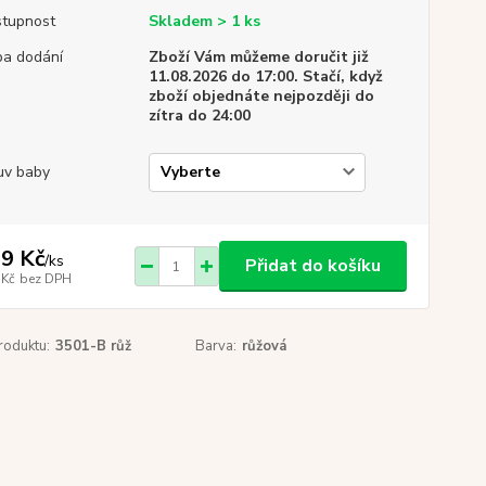
tupnost
Skladem > 1 ks
a dodání
Zboží Vám můžeme doručit již
11.08.2026 do 17:00. Stačí, když
zboží objednáte nejpozději do
zítra do 24:00
v baby
9 Kč
/
ks
Přidat do košíku
 Kč
bez DPH
roduktu:
3501-B růž
Barva:
růžová