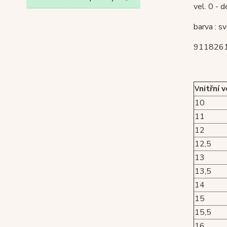
vel. 0 - 
barva : s
911826
nitřní 
V
10
11
12
12,5
13
13,5
14
15
15,5
16