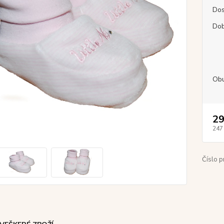
Dos
Dob
Obu
29
247
Číslo p