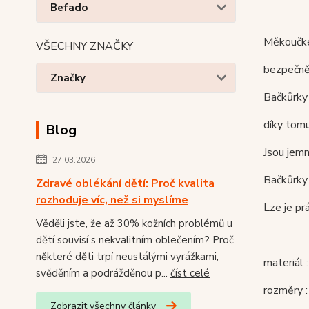
Befado
Měkoučké
VŠECHNY ZNAČKY
bezpečně 
Značky
Bačkůrky 
díky tomu
Blog
Jsou jemn
27.03.2026
Bačkůrky 
Zdravé oblékání dětí: Proč kvalita
rozhoduje víc, než si myslíme
Lze je pr
Věděli jste, že až 30% kožních problémů u
dětí souvisí s nekvalitním oblečením? Proč
některé děti trpí neustálými vyrážkami,
materiál
svěděním a podrážděnou p...
číst celé
rozměry :
Zobrazit všechny články