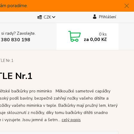
 Vám poradíme.
Přihlášení
CZK
 si rady? Zavolejte.
0
ks
za
0,00 Kč
 380 830 198
TLE Nr.1
TLE Nr.1
ětské bačkůrky pro miminko Měkoučké sametové capáčky
ysoký podíl bavlny, bezpečně zahřejí nožky vašeho dítěte a
nožičky vašeho miminka v teple. Bačkůrky mají pružný lem, který
uje sklouznutí z nožičky, díky tomu bačkůrky dítěti snadno
 i vyzujete. Jsou jemné a šetrn...
celý popis