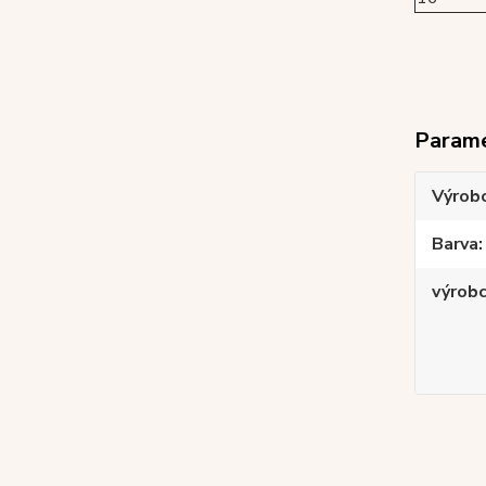
Param
Výrob
Barva
výrob