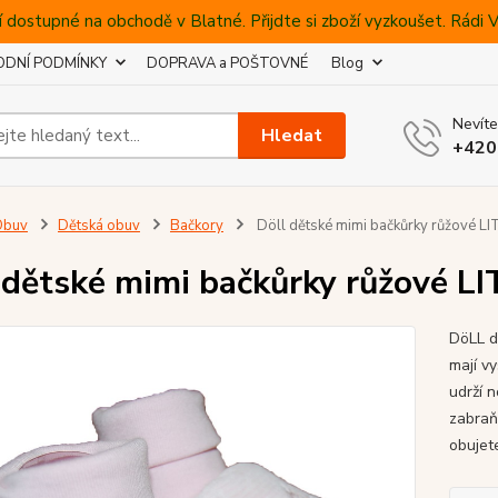
 dostupné na obchodě v Blatné. Přijdte si zboží vyzkoušet. Rádi
DNÍ PODMÍNKY
DOPRAVA a POŠTOVNÉ
Blog
Nevíte
Hledat
+420
Obuv
Dětská obuv
Bačkory
Döll dětské mimi bačkůrky růžové LI
 dětské mimi bačkůrky růžové LI
DöLL d
mají v
udrží 
zabraň
obujete