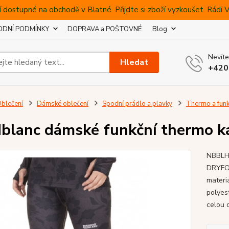
 dostupné na obchodě v Blatné. Přijdte si zboží vyzkoušet. Rádi
DNÍ PODMÍNKY
DOPRAVA a POŠTOVNÉ
Blog
Nevíte
Hledat
+420
blečení
Dámské oblečení
Spodní prádlo a plavky
Thermo a funk
blanc dámské funkční thermo k
NBBLH 
DRYFOR
materi
polyes
celou d