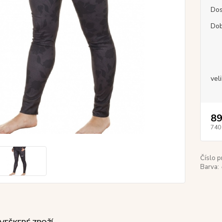
Dos
Dob
vel
89
740
Číslo p
Barva: