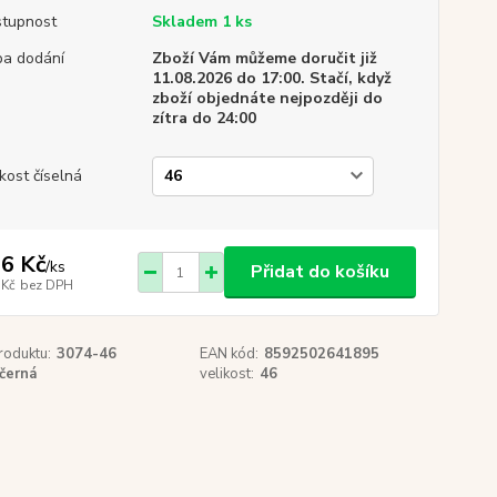
tupnost
Skladem 1 ks
a dodání
Zboží Vám můžeme doručit již
11.08.2026 do 17:00. Stačí, když
zboží objednáte nejpozději do
zítra do 24:00
ikost číselná
6 Kč
/
ks
Přidat do košíku
 Kč
bez DPH
roduktu:
3074-46
EAN kód:
8592502641895
černá
velikost:
46