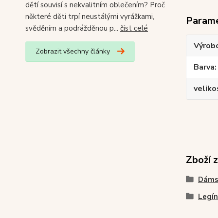
dětí souvisí s nekvalitním oblečením? Proč
některé děti trpí neustálými vyrážkami,
Param
svěděním a podrážděnou p...
číst celé
Výrob
Zobrazit všechny články
Barva
veliko
Zboží 
Dáms
Legín