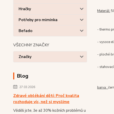
Hračky
Materiál:
5
Potřeby pro miminka
- thermo pr
Befado
- vysoce el
VŠECHNY ZNAČKY
- ploché š
Značky
- stahovac
Blog
27.03.2026
barva :
čer
Zdravé oblékání dětí: Proč kvalita
rozhoduje víc, než si myslíme
Věděli jste, že až 30% kožních problémů u