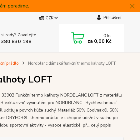
 Vám poradíme.
Přihlášení
CZK
 si rady? Zavolejte.
0
ks
za
0,00 Kč
 380 830 198
ční prádlo
Nordblanc dámské funkční thermo kalhoty LOFT
alhoty LOFT
3390B Funkční termo kalhoty NORDBLANC LOFT z materiálu
 exkluzivně vyvinutém pro NORDBLANC. Rychleschnoucí
ál udržuje povrch kůže suchý. Materiál: 50% Coolmax®, 50%
ter DRYFOR®- thermo prádlo je schopné udržet v suchu po
obu sportovní aktivity - vysoce elastické, př...
celý popis