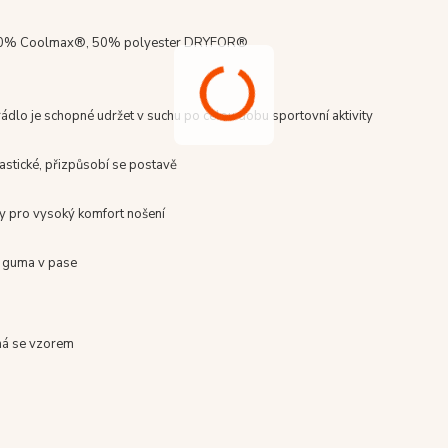
0% Coolmax®, 50% polyester DRYFOR®
ádlo je schopné udržet v suchu po celou dobu sportovní aktivity
astické, přizpůsobí se postavě
vy pro vysoký komfort nošení
í guma v pase
ná se vzorem