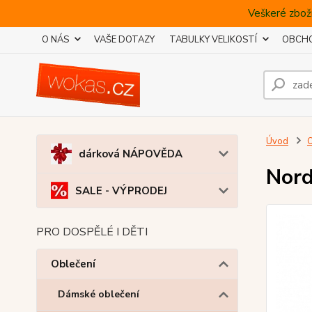
Veškeré zboží
O NÁS
VAŠE DOTAZY
TABULKY VELIKOSTÍ
OBCHO
Úvod
O
dárková NÁPOVĚDA
Nord
SALE - VÝPRODEJ
PRO DOSPĚLÉ I DĚTI
Oblečení
Dámské oblečení