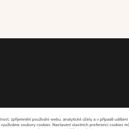
čnost, zpříjemnění používání webu, analytické účely a v případě udělení
y využíváme soubory cookies. Nastavení vlastních preferencí cookies mů