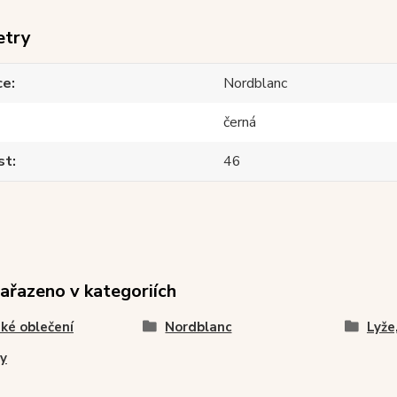
etry
ce
Nordblanc
černá
st
46
zařazeno v kategoriích
ké oblečení
Nordblanc
Lyže
y