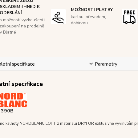
VEŠKERÉ ZBOŽÍ
SKLADEM-IHNED K
MOŽNOSTI PLATBY
ODESLÁNÍ
kartou, převodem,
s možností vyzkoušení i
dobírkou
zakoupení na prodejně
v Blatné
etní specifikace
Parametry
tní specifikace
3390B
rmo kalhoty NORDBLANC LOFT z materiálu DRYFOR exkluzivně vyvinutém pr