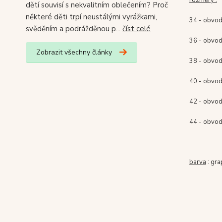
rozměry :
dětí souvisí s nekvalitním oblečením? Proč
některé děti trpí neustálými vyrážkami,
34 - obvod
svěděním a podrážděnou p...
číst celé
36 - obvod
Zobrazit všechny články
38 - obvod
40 - obvod
42 - obvod
44 - obvod
barva
: gra