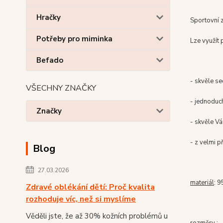
Hračky
Sportovní z
Potřeby pro miminka
Lze využít 
Befado
- skvěle se
VŠECHNY ZNAČKY
- jednoduc
Značky
- skvěle Vá
- z velmi 
Blog
27.03.2026
materiál
: 
Zdravé oblékání dětí: Proč kvalita
rozhoduje víc, než si myslíme
Věděli jste, že až 30% kožních problémů u