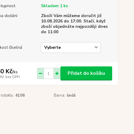
tupnost
Skladem 1 ks
a dodání
Zboží Vám můžeme doručit již
10.08.2026 do 17:00. Stačí, když
zboží objednáte nejpozději dnes
do 11:00
ikost číselná
0 Kč
/
ks
Přidat do košíku
 Kč
bez DPH
roduktu:
4106
Barva:
šedá