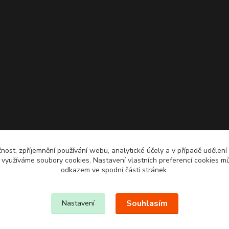
čnost, zpříjemnění používání webu, analytické účely a v případě udělení
y využíváme soubory cookies. Nastavení vlastních preferencí cookies mů
odkazem ve spodní části stránek.
Souhlasím
Nastavení