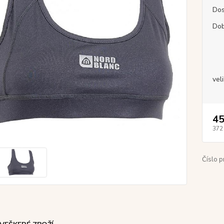
Dos
Dob
vel
45
372
Číslo p