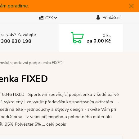
 Vám poradíme.
Přihlášení
CZK
 si rady? Zavolejte.
0
ks
za
0,00 Kč
 380 830 198
mská sportovní podprsenka FIXED
enka FIXED
5046 FIXED Sportovní zpevňující podprsenka v šedé barvě,
díl vykrojený. Lze využít především ke sportovním aktivitám. -
 sedí na těle - jednoduchý a stylový design - skvěle Vám při
í podrží prsa - z velmi příjemného a pohodlného materiálu
ál: 95% Polyester,5% ...
celý popis