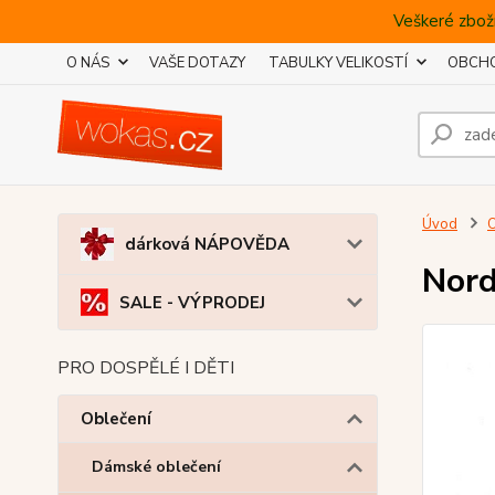
Veškeré zboží
O NÁS
VAŠE DOTAZY
TABULKY VELIKOSTÍ
OBCHO
Úvod
O
dárková NÁPOVĚDA
Nord
SALE - VÝPRODEJ
PRO DOSPĚLÉ I DĚTI
Oblečení
Dámské oblečení