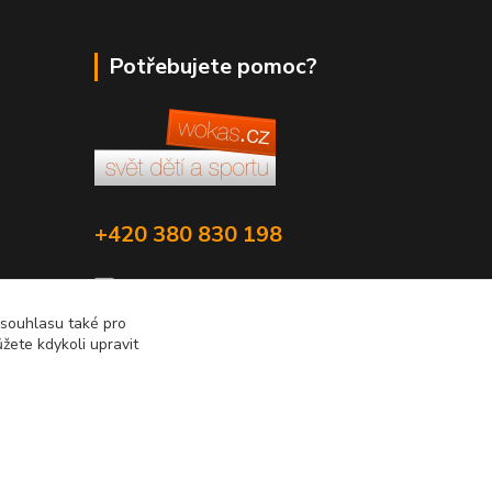
Potřebujete pomoc?
+420 380 830 198
wokas.online@yahoo.cz
 souhlasu také pro
žete kdykoli upravit
Vytvořeno na
Eshop-rychle.cz