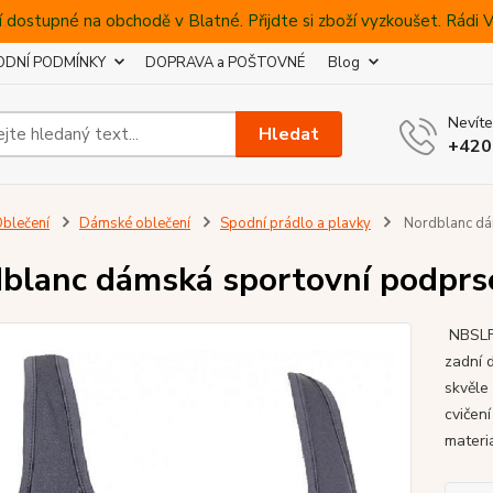
 dostupné na obchodě v Blatné. Přijdte si zboží vyzkoušet. Rádi
DNÍ PODMÍNKY
DOPRAVA a POŠTOVNÉ
Blog
Nevíte
Hledat
+420
blečení
Dámské oblečení
Spodní prádlo a plavky
Nordblanc dá
blanc dámská sportovní podprs
NBSLF 
zadní 
skvěle
cvičen
materi