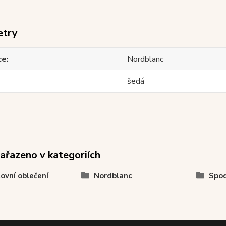
etry
ce
Nordblanc
šedá
zařazeno v kategoriích
ovní oblečení
Nordblanc
Spod