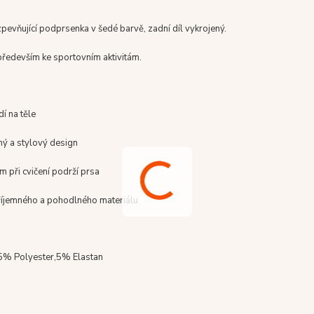
pevňující podprsenka v šedé barvě, zadní díl vykrojený.
především ke sportovním aktivitám.
dí na těle
hý a stylový design
m při cvičení podrží prsa
příjemného a pohodlného materiálu
95% Polyester,5% Elastan