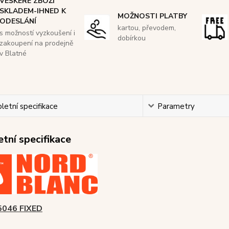
VEŠKERÉ ZBOŽÍ
SKLADEM-IHNED K
MOŽNOSTI PLATBY
ODESLÁNÍ
kartou, převodem,
s možností vyzkoušení i
dobírkou
zakoupení na prodejně
v Blatné
etní specifikace
Parametry
tní specifikace
046 FIXED