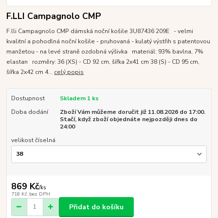
F.LLI Campagnolo CMP
F.lli Campagnolo CMP dámská noční košile 3U87436 209E - velmi
kvalitní a pohodlná noční košile - pruhovaná - kulatý výstřih s patentovou
manžetou - na levé straně ozdobná výšivka materiál: 93% bavlna, 7%
elastan rozměry: 36 (XS) - CD 92 cm, šířka 2x41 cm 38 (S) - CD 95 cm,
šířka 2x42 cm 4...
celý popis
Dostupnost
Skladem 1 ks
Doba dodání
Zboží Vám můžeme doručit již 11.08.2026 do 17:00.
Stačí, když zboží objednáte nejpozději dnes do
24:00
velikost číselná
869 Kč
/
ks
718 Kč
bez DPH
Přidat do košíku