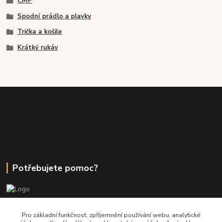
CMP
Spodní prádlo a plavky
Trička a košile
Krátký rukáv
Potřebujete pomoc?
+420 380 830 198
Pro základní funkčnost, zpříjemnění používání webu, analytické