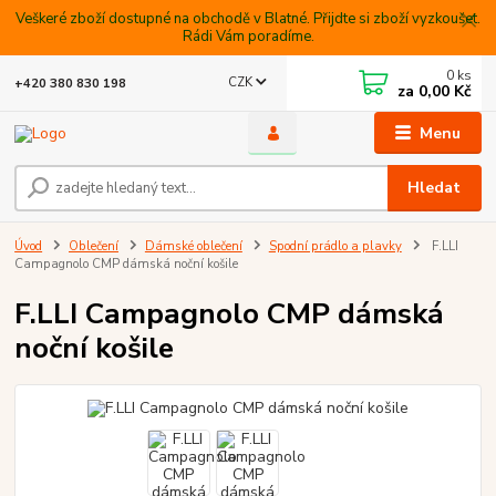
Veškeré zboží dostupné na obchodě v Blatné. Přijdte si zboží vyzkoušet.
Rádi Vám poradíme.
0
ks
CZK
+420 380 830 198
za
0,00 Kč
Menu
Hledat
Úvod
Oblečení
Dámské oblečení
Spodní prádlo a plavky
F.LLI
Campagnolo CMP dámská noční košile
F.LLI Campagnolo CMP dámská
noční košile