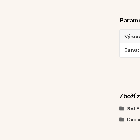
Param
Výrob
Barva
Zboží 
SALE
Dupa