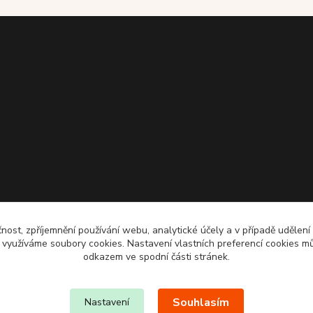
čnost, zpříjemnění používání webu, analytické účely a v případě udělení
y využíváme soubory cookies. Nastavení vlastních preferencí cookies mů
odkazem ve spodní části stránek.
Souhlasím
Nastavení