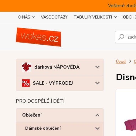
Veškeré zboží
O NÁS
VAŠE DOTAZY
TABULKY VELIKOSTÍ
OBCHO
Úvod
O
dárková NÁPOVĚDA
Disn
SALE - VÝPRODEJ
PRO DOSPĚLÉ I DĚTI
Oblečení
Dámské oblečení