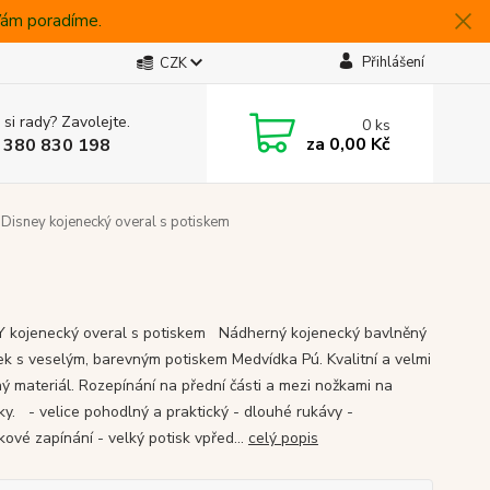
 Vám poradíme.
Přihlášení
CZK
 si rady? Zavolejte.
0
ks
za
0,00 Kč
 380 830 198
Disney kojenecký overal s potiskem
 kojenecký overal s potiskem Nádherný kojenecký bavlněný
ek s veselým, barevným potiskem Medvídka Pú. Kvalitní a velmi
ný materiál. Rozepínání na přední části a mezi nožkami na
ky. - velice pohodlný a praktický - dlouhé rukávy -
kové zapínání - velký potisk vpřed...
celý popis