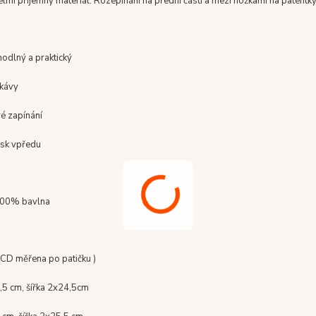
velmi příjemný materiál.
Rozepínání na přední části a mezi nožkami na patentky
hodlný a praktický
ukávy
é zapínání
isk vpředu
100% bavlna
 CD měřena po patičku )
,5 cm, šířka 2x24,5cm