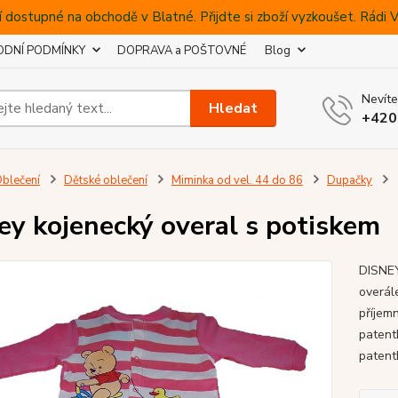
 dostupné na obchodě v Blatné. Přijdte si zboží vyzkoušet. Rádi
DNÍ PODMÍNKY
DOPRAVA a POŠTOVNÉ
Blog
Nevíte
Hledat
+420
blečení
Dětské oblečení
Miminka od vel. 44 do 86
Dupačky
ey kojenecký overal s potiskem
DISNEY
overál
příjem
patent
patent