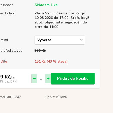
tupnost
Skladem 1 ks
a dodání
Zboží Vám můžeme doručit již
10.08.2026 do 17:00. Stačí, když
zboží objednáte nejpozději do
zítra do 11:00
. mimi
a před slevou
350 Kč
tříte
151 Kč (
43
% sleva)
9 Kč
/
ks
Přidat do košíku
 Kč
bez DPH
roduktu:
1747
Barva:
růžová