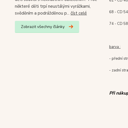
62 - CD 48
některé děti trpí neustálými vyrážkami,
68 - CD 54
svěděním a podrážděnou p...
číst celé
74 - CD 58
Zobrazit všechny články
barva :
- přední st
- zadní str
Při náku