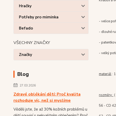
Kvalitní a 
Hračky
Potřeby pro miminka
- velice po
Befado
- dlouhé r
VŠECHNY ZNAČKY
- patentkov
- velký pot
Značky
Blog
materiál
: 
27.03.2026
Zdravé oblékání dětí: Proč kvalita
rozměry :
(
rozhoduje víc, než si myslíme
56 - CD 42
Věděli jste, že až 30% kožních problémů u
dětí souvisí s nekvalitním oblečením? Proč