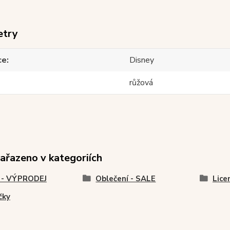
etry
ce
Disney
růžová
zařazeno v kategoriích
 - VÝPRODEJ
Oblečení - SALE
Lice
čky