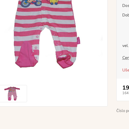
Dos
Dob
vel
Cen
Uše
19
164
Číslo p