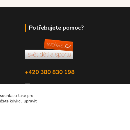
Potřebujete pomoc?
+420 380 830 198
wokas.online@yahoo.cz
 souhlasu také pro
žete kdykoli upravit