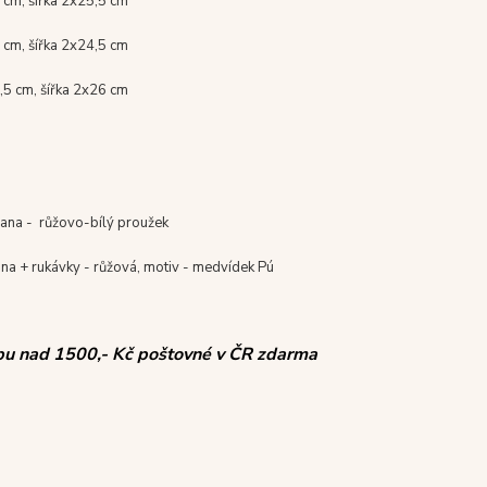
 cm, šířka 2x25,5 cm
 cm, šířka 2x24,5 cm
,5 cm, šířka 2x26 cm
rana - růžovo-bílý proužek
ana + rukávky - růžová, motiv - medvídek Pú
pu nad 1500,- Kč poštovné v ČR zdarma