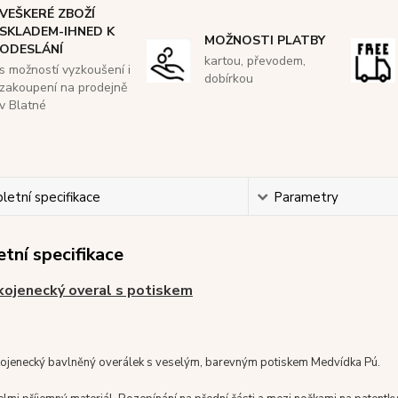
VEŠKERÉ ZBOŽÍ
SKLADEM-IHNED K
MOŽNOSTI PLATBY
ODESLÁNÍ
kartou, převodem,
s možností vyzkoušení i
dobírkou
zakoupení na prodejně
v Blatné
etní specifikace
Parametry
tní specifikace
kojenecký overal s potiskem
ojenecký bavlněný overálek s veselým, barevným potiskem Medvídka Pú.