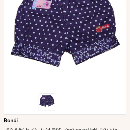
Bondi
BONDI dívčí letní šortky Art. 95041 Značkové puntíkaté dívčí krátké