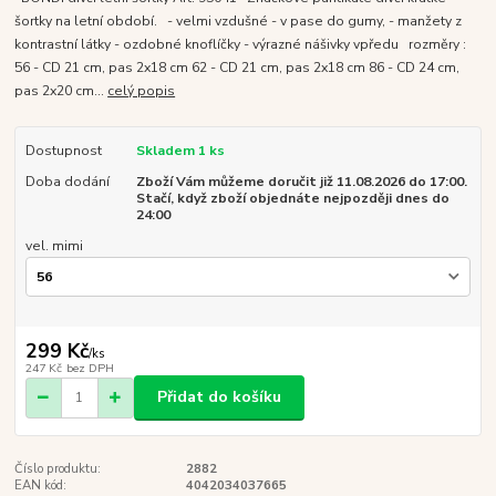
šortky na letní období. - velmi vzdušné - v pase do gumy, - manžety z
kontrastní látky - ozdobné knoflíčky - výrazné nášivky vpředu rozměry :
56 - CD 21 cm, pas 2x18 cm 62 - CD 21 cm, pas 2x18 cm 86 - CD 24 cm,
pas 2x20 cm...
celý popis
Dostupnost
Skladem 1 ks
Doba dodání
Zboží Vám můžeme doručit již 11.08.2026 do 17:00.
Stačí, když zboží objednáte nejpozději dnes do
24:00
vel. mimi
299 Kč
/
ks
247 Kč
bez DPH
Přidat do košíku
Číslo produktu:
2882
EAN kód:
4042034037665