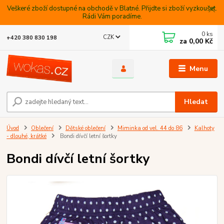
Veškeré zboží dostupné na obchodě v Blatné. Přijdte si zboží vyzkoušet.
Rádi Vám poradíme.
0
ks
CZK
+420 380 830 198
za
0,00 Kč
Menu
Hledat
Úvod
Oblečení
Dětské oblečení
Miminka od vel. 44 do 86
Kalhoty
- dlouhé, krátké
Bondi dívčí letní šortky
Bondi dívčí letní šortky