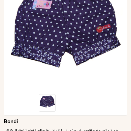
Bondi
BONDI dívčí letní šortky Art. 95041 Značkové puntíkaté dívčí krátké