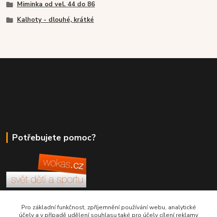
Miminka od vel. 44 do 86
Kalhoty - dlouhé, krátké
Potřebujete pomoc?
+420 380 830 198
Pro základní funkčnost, zpříjemnění používání webu, analytické
účely a v případě udělení souhlasu také pro účely cílení reklamy