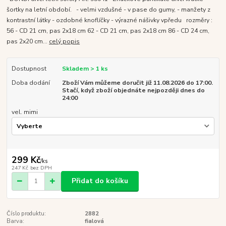
šortky na letní období. - velmi vzdušné - v pase do gumy, - manžety z
kontrastní látky - ozdobné knoflíčky - výrazné nášivky vpředu rozměry :
56 - CD 21 cm, pas 2x18 cm 62 - CD 21 cm, pas 2x18 cm 86 - CD 24 cm,
pas 2x20 cm...
celý popis
Dostupnost
Skladem > 1 ks
Doba dodání
Zboží Vám můžeme doručit již 11.08.2026 do 17:00.
Stačí, když zboží objednáte nejpozději dnes do
24:00
vel. mimi
299 Kč
/
ks
247 Kč
bez DPH
Přidat do košíku
Číslo produktu:
2882
Barva:
fialová