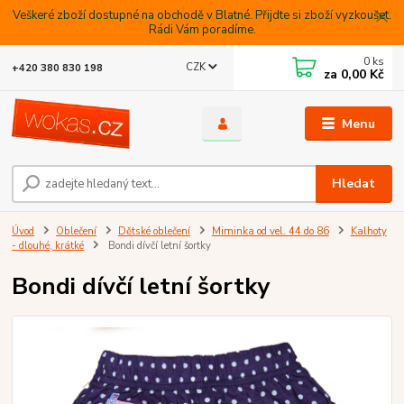
Veškeré zboží dostupné na obchodě v Blatné. Přijdte si zboží vyzkoušet.
Rádi Vám poradíme.
0
ks
CZK
+420 380 830 198
za
0,00 Kč
Menu
Hledat
Úvod
Oblečení
Dětské oblečení
Miminka od vel. 44 do 86
Kalhoty
- dlouhé, krátké
Bondi dívčí letní šortky
Bondi dívčí letní šortky