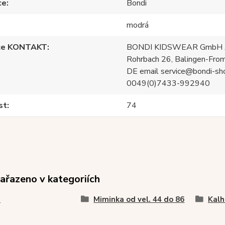
ce
Bondi
modrá
ce KONTAKT
BONDI KIDSWEAR GmbH A
Rohrbach 26, Balingen-Fro
DE email service@bondi-sh
0049(0)7433-992940
st
74
zařazeno v kategoriích
i
Miminka od vel. 44 do 86
Kalh