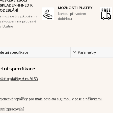
VEŠKERÉ ZBOŽÍ
SKLADEM-IHNED K
MOŽNOSTI PLATBY
ODESLÁNÍ
kartou, převodem,
s možností vyzkoušení i
dobírkou
zakoupení na prodejně
v Blatné
etní specifikace
Parametry
tní specifikace
ské tepláčky Art. 9153
ojenecké tepláčky pro malá batolata s gumou v pase a nášivkami.
itní zpracování