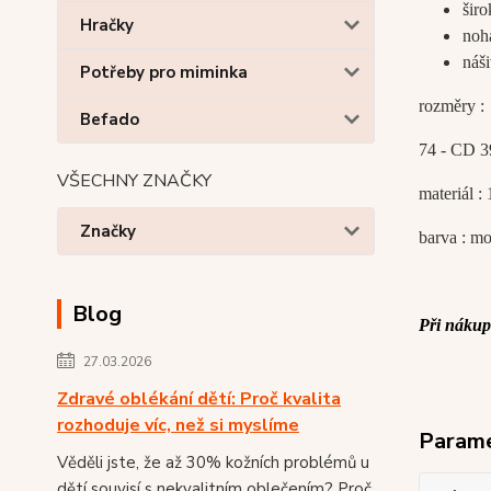
šir
Hračky
noh
náš
Potřeby pro miminka
rozměry :
Befado
74 - CD 3
VŠECHNY ZNAČKY
materiál :
Značky
barva : m
Blog
Při nákup
27.03.2026
Zdravé oblékání dětí: Proč kvalita
rozhoduje víc, než si myslíme
Param
Věděli jste, že až 30% kožních problémů u
dětí souvisí s nekvalitním oblečením? Proč