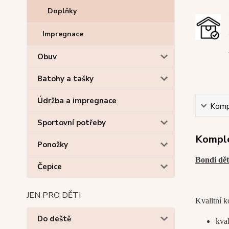
Doplňky
Impregnace
Obuv
Batohy a tašky
Údržba a impregnace
Kompl
Sportovní potřeby
Komple
Ponožky
Bondi dět
Čepice
JEN PRO DĚTI
Kvalitní k
Do deště
kval