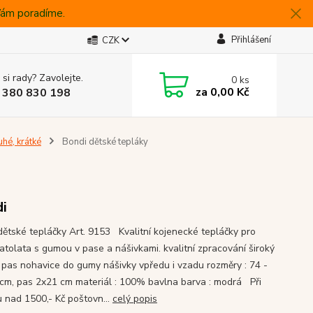
 Vám poradíme.
Přihlášení
CZK
 si rady? Zavolejte.
0
ks
za
0,00 Kč
 380 830 198
uhé, krátké
Bondi dětské tepláky
i
dětské tepláčky Art. 9153 Kvalitní kojenecké tepláčky pro
atolata s gumou v pase a nášivkami. kvalitní zpracování široký
 pas nohavice do gumy nášivky vpředu i vzadu rozměry : 74 -
cm, pas 2x21 cm materiál : 100% bavlna barva : modrá Při
 nad 1500,- Kč poštovn...
celý popis