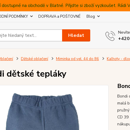
 dostupné na obchodě v Blatné. Přijdte si zboží vyzkoušet. Rádi
DNÍ PODMÍNKY
DOPRAVA a POŠTOVNÉ
Blog
Nevíte
Hledat
+420
blečení
Dětské oblečení
Miminka od vel. 44 do 86
Kalhoty - dlo
i dětské tepláky
Bond
Bondi 
malá b
pružný
CD 39 
nákupu