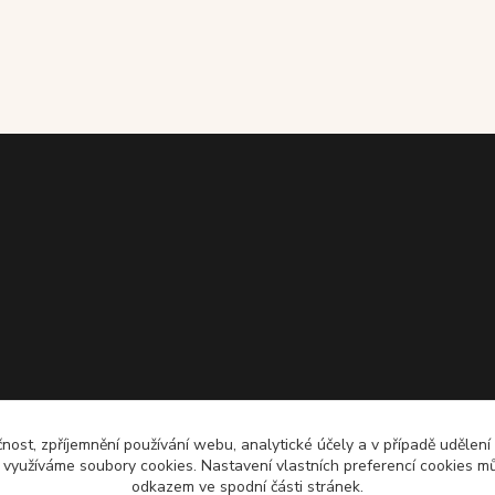
čnost, zpříjemnění používání webu, analytické účely a v případě udělení
y využíváme soubory cookies. Nastavení vlastních preferencí cookies mů
odkazem ve spodní části stránek.