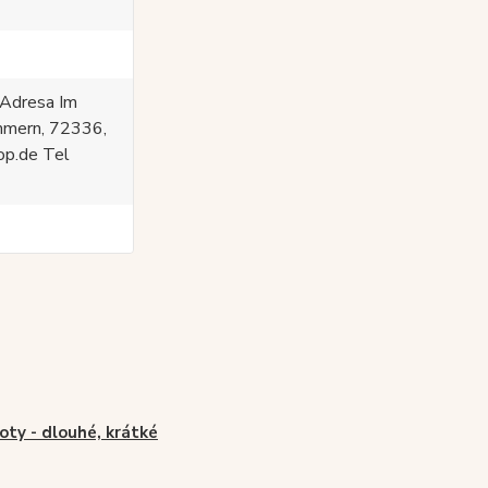
dresa Im
mmern, 72336,
op.de Tel
oty - dlouhé, krátké