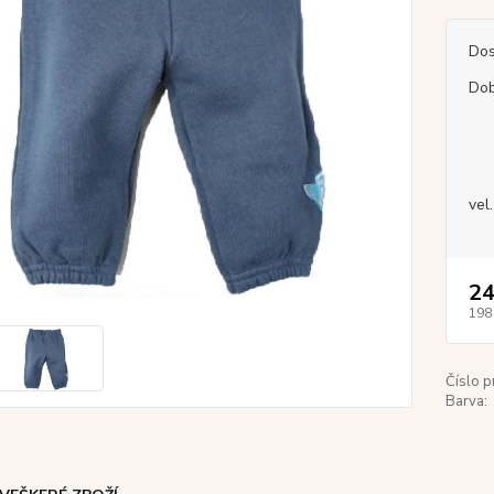
Dos
Dob
vel
24
198
Číslo p
Barva: