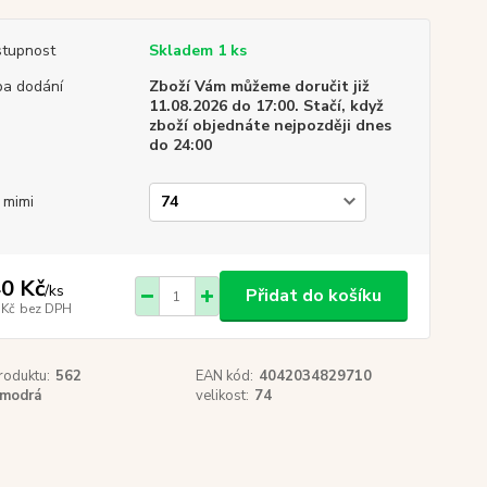
tupnost
Skladem 1 ks
a dodání
Zboží Vám můžeme doručit již
11.08.2026 do 17:00. Stačí, když
zboží objednáte nejpozději dnes
do 24:00
. mimi
0 Kč
/
ks
Přidat do košíku
 Kč
bez DPH
roduktu:
562
EAN kód:
4042034829710
modrá
velikost:
74