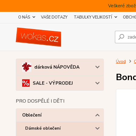
Veškeré zboží
O NÁS
VAŠE DOTAZY
TABULKY VELIKOSTÍ
OBCHO
Úvod
O
dárková NÁPOVĚDA
Bond
SALE - VÝPRODEJ
PRO DOSPĚLÉ I DĚTI
Oblečení
Dámské oblečení