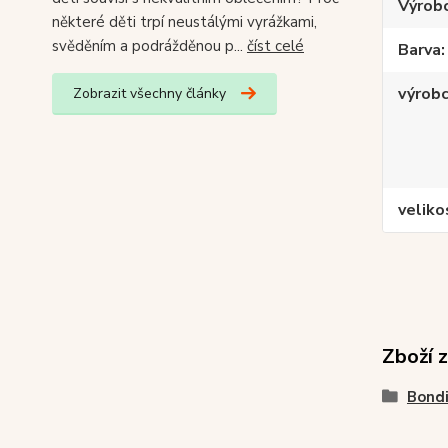
Výrob
některé děti trpí neustálými vyrážkami,
svěděním a podrážděnou p...
číst celé
Barva
výrob
Zobrazit všechny články
veliko
Zboží 
Bond