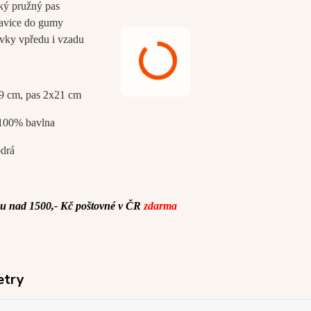
oký pružný pas
avice do gumy
ivky vpředu i vzadu
9 cm, pas 2x21 cm
 100% bavlna
odrá
u nad 1500,- Kč poštovné v ČR
zdarma
etry